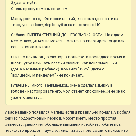
Здравствуйте
Очень прошу помочь советом.
Максу ровно год. Он воспитанный, все команды почти на
твёрдую пятёрку, берёт кубки на выставках, НО...
Собакин ГИПЕРАКТИВНЫЙ ДО НЕВОЗМОЖНОСТИ!! На одном
месте находиться не может, носится по квартире иногда как
конь, иногда как юла..
Спит по ночам он до сих пор в вольере. В последнее время в
шесть утра начинать лаять и скулить как ненормальный
(дома месячный ребёнок). Команду "тихо", даже с
"волшебным пенделем" - не понимает..
Гуляем мы много, занимаемся.. Жена сделала дырку в
голове - кастрировать его, мол станет спокойнее.. Я не знаю
уже что делать.....
у вас недавно появился малыш если я правильно поняла. у кобеля
сейчас подрастковый период. может иметь место простая
ревность. уделяйте побольше внимания и любите любите пса.
позже это пройдет я думаю. . лишний раз приласкайте похвалите.