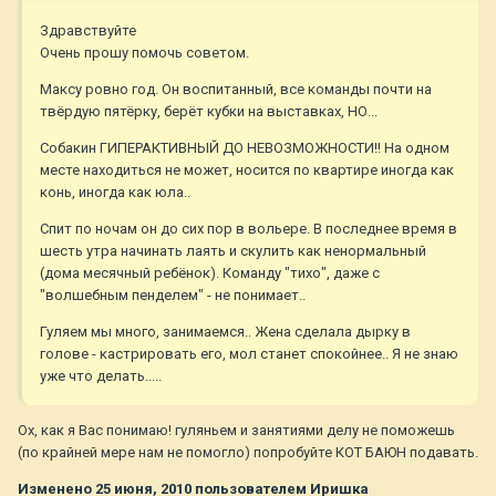
Здравствуйте
Очень прошу помочь советом.
Максу ровно год. Он воспитанный, все команды почти на
твёрдую пятёрку, берёт кубки на выставках, НО...
Собакин ГИПЕРАКТИВНЫЙ ДО НЕВОЗМОЖНОСТИ!! На одном
месте находиться не может, носится по квартире иногда как
конь, иногда как юла..
Спит по ночам он до сих пор в вольере. В последнее время в
шесть утра начинать лаять и скулить как ненормальный
(дома месячный ребёнок). Команду "тихо", даже с
"волшебным пенделем" - не понимает..
Гуляем мы много, занимаемся.. Жена сделала дырку в
голове - кастрировать его, мол станет спокойнее.. Я не знаю
уже что делать.....
Ох, как я Вас понимаю! гуляньем и занятиями делу не поможешь
(по крайней мере нам не помогло) попробуйте КОТ БАЮН подавать.
Изменено
25 июня, 2010
пользователем Иришка