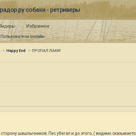
радор.ру собаки - ретриверы
Лидеры
Избранное
Пользователи онлайн
и
Happy End
ПРОПАЛ ЛАКИ!
 в сторону шашлычников. Пес убегал и до этого, ( видимо сказывае