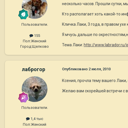
несколько часов. Прошли сутки, мы
Кто располагает хоть какой-то ин
Кличка Лаки, 3 года, в правом ухе
Пользователи.
Я мчусь дальше по окрестностям,не
155
Пол:
Женский
Тема Лаки:
http://www.labrador.ru
Город:
Щелково
лаброгор
Опубликовано
2 июля, 2010
Ксения, прочла тему вашего Лаки, 
Желаю вам скорейшей встречи с 
Пользователи.
1,4 тыс
Пол:
Женский