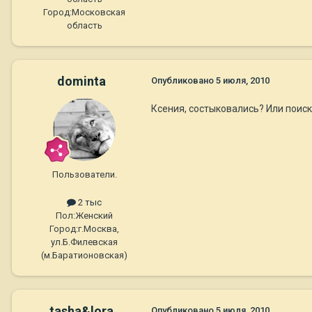
Город:
Московская
область
dominta
Опубликовано
5 июля, 2010
Ксения, состыковались? Или поис
Пользователи.
2 тыс
Пол:
Женский
Город:
г.Москва,
ул.Б.Филевская
(м.Баратионовская)
tasha&lora
Опубликовано
5 июля, 2010