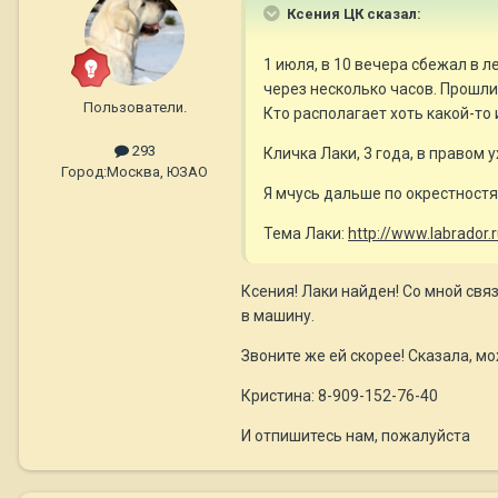
Ксения ЦК сказал:
1 июля, в 10 вечера сбежал в 
через несколько часов. Прошли 
Пользователи.
Кто располагает хоть какой-то
293
Кличка Лаки, 3 года, в правом 
Город:
Москва, ЮЗАО
Я мчусь дальше по окрестностям
Тема Лаки:
http://www.labrador
Ксения! Лаки найден! Со мной свя
в машину.
Звоните же ей скорее! Сказала, м
Кристина: 8-909-152-76-40
И отпишитесь нам, пожалуйста