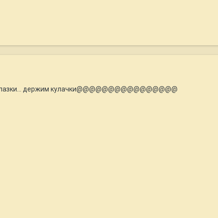
такие глазки... держим кулачки@@@@@@@@@@@@@@@@