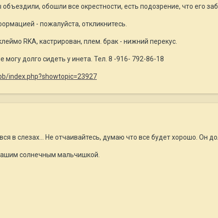
 объездили, обошли все окрестности, есть подозрение, что его заб
формацией - пожалуйста, откликнитесь.
 клеймо RKA, кастрирован, плем. брак - нижний перекус.
 могу долго сидеть у инета. Тел. 8 -916- 792-86-18
/ipb/index.php?showtopic=23927
вся в слезах... Не отчаивайтесь, думаю что все будет хорошо. Он д
вашим солнечным мальчишкой.