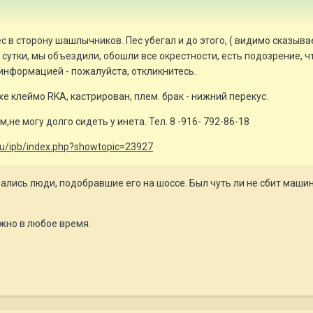
лес в сторону шашлычников. Пес убегал и до этого, ( видимо сказы
сутки, мы объездили, обошли все окрестности, есть подозрение, чт
 информацией - пожалуйста, откликнитесь.
ухе клеймо RKA, кастрирован, плем. брак - нижний перекус.
,не могу долго сидеть у инета. Тел. 8 -916- 792-86-18
.ru/ipb/index.php?showtopic=23927
зались люди, подобравшие его на шоссе. Был чуть ли не сбит маши
ожно в любое время.