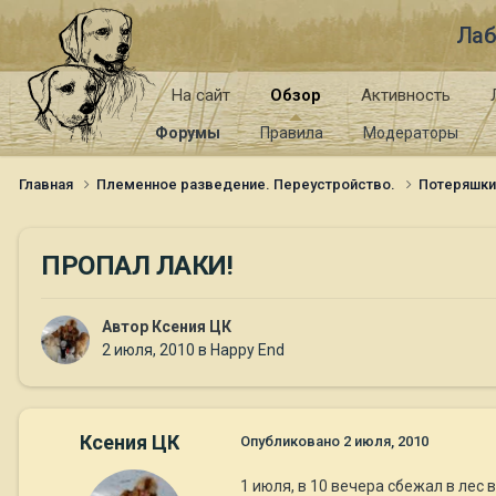
Лаб
На сайт
Обзор
Активность
Форумы
Правила
Модераторы
Главная
Племенное разведение. Переустройство.
Потеряшк
ПРОПАЛ ЛАКИ!
Автор
Ксения ЦК
2 июля, 2010
в
Happy End
Ксения ЦК
Опубликовано
2 июля, 2010
1 июля, в 10 вечера сбежал в лес