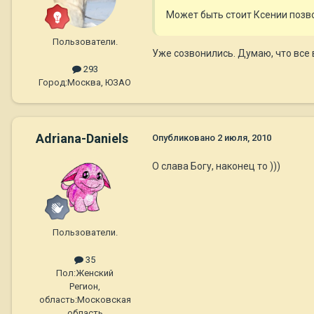
Может быть стоит Ксении позво
Пользователи.
Уже созвонились. Думаю, что все 
293
Город:
Москва, ЮЗАО
Adriana-Daniels
Опубликовано
2 июля, 2010
О слава Богу, наконец то )))
Пользователи.
35
Пол:
Женский
Регион,
область:
Московская
область