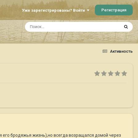
Регистрация
Уже зарегистрированы? Войти
Активность
тся его бродяжья жизнь),но всегда возращался домой через