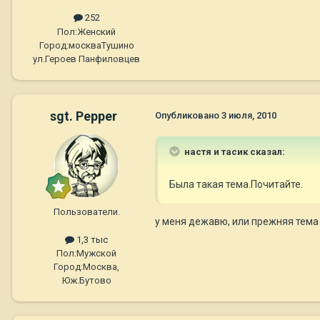
252
Пол:
Женский
Город:
москваТушино
ул.Героев Панфиловцев
sgt. Pepper
Опубликовано
3 июля, 2010
настя и тасик сказал:
Была такая тема.Почитайте.
Пользователи.
у меня дежавю, или прежняя тема 
1,3 тыс
Пол:
Мужской
Город:
Москва,
Юж.Бутово