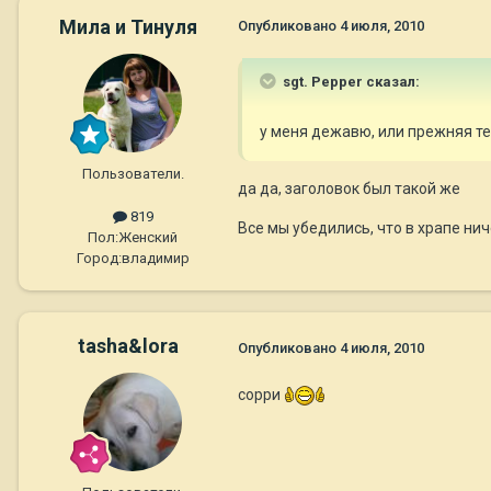
Мила и Тинуля
Опубликовано
4 июля, 2010
sgt. Pepper сказал:
у меня дежавю, или прежняя те
Пользователи.
да да, заголовок был такой же
819
Все мы убедились, что в храпе нич
Пол:
Женский
Город:
владимир
tasha&lora
Опубликовано
4 июля, 2010
сорри