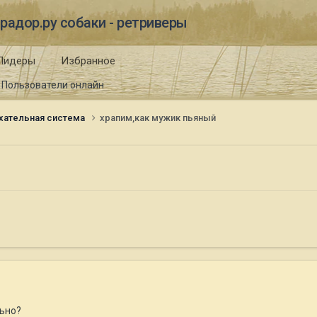
радор.ру собаки - ретриверы
Лидеры
Избранное
Пользователи онлайн
ательная система
храпим,как мужик пьяный
льно?