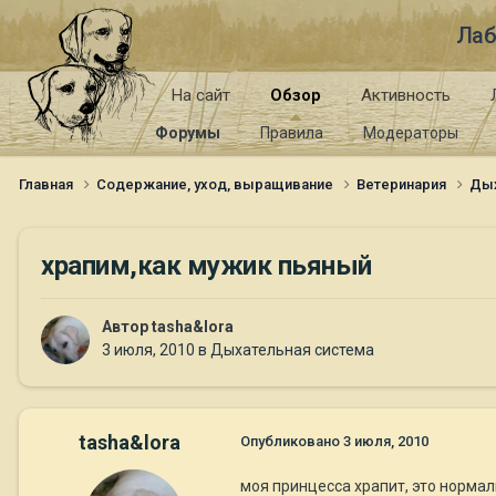
Лаб
На сайт
Обзор
Активность
Форумы
Правила
Модераторы
Главная
Содержание, уход, выращивание
Ветеринария
Дых
храпим,как мужик пьяный
Автор
tasha&lora
3 июля, 2010
в
Дыхательная система
tasha&lora
Опубликовано
3 июля, 2010
моя принцесса храпит, это норма