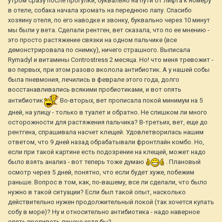
утром сразу после прогулки, буквально на пути от лифта к номеру
в отеле, собака начала хромать на переднюю лапу. Спасибо
хозяину отеля, по его наводке и звонку, буквально через 10 минут
мы были у вета. Сделали рентген, вет сказала, что по ее мнению -
это просто растяжение связки на одном пальчике (все
демонстрировала по снимку), ничего страшного. Выписала
Rymadyl и витамины Controstress 2 месяца. Но! что меня тревожит -
во первых, при этом разово вколола антибиотик. А у нашей собы
была пневмония, лечились в феврале этого года, долго
восстанавливались всякими пробиотиками, и вот опять
антибиотик
Во-вторых, вет прописала покой минимум на 5
дней, на улицу - только в туалет и обратно. Не слишком ли много
осторожности для растяжения пальчика? В-третьих, вет, еще до
рентгена, спрашивала насчет клещей. Удовлетворилась нашим
ответом, что 9 дней назад обрабатывали фронтлайн комбо. Но,
если при такой картине есть подозрение на клещей, может надо
было взять анализ - вот теперь тоже думаю
. Плановый
осмотр через 5 дней, понятно, что если будет хуже, побежим
раньше. Вопрос в том, как, по-вашему, все ли сделали, что было
нужно в такой ситуации? Если был такой опыт, насколько
действительно нужен продолжительный покой (так хочется купать
собу в море)? Ну и относительно антибиотика - надо наверное
опять пропивать линекс хотя бы?