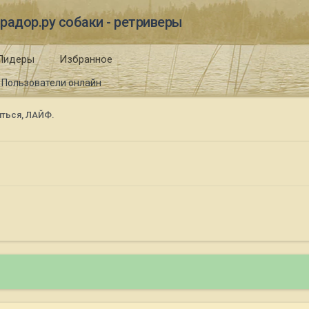
радор.ру собаки - ретриверы
Лидеры
Избранное
Пользователи онлайн
иться, ЛАЙФ.