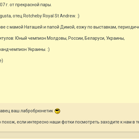
7 г. от прекрасной пары.
gusta, отец Rotcheby Royal St Andrew. :)
ове с мамой Наташей и папой Димой, езжу по выставкам, периодич
итулов: Юный чемпион Молдовы, России, Беларуси, Украины,
андчемпион Украины. :)
е)
асавец ваш лабробрюнетик
го похож, если интересно наши фотки посмотреть заходите к нам в 