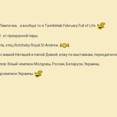
почка... а вообще то я Twinklelab February Full of Life.
. от прекрасной пары.
sta, отец Rotcheby Royal St Andrew.
 с мамой Наташей и папой Димой, езжу по выставкам, периодическ
лов: Юный чемпион Молдовы, России, Беларуси, Украины,
ндчемпион Украины.