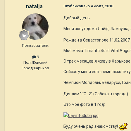
natalja
Опубликовано
4 июля, 2010
Добрый день.
Меня зовут дома Лайф, Лампуша, Лам
Рожден в Севастополе 11.02.2007 г
Пользователи.
Моя мама Timantti Solid Vital Augu
9
С трех месяцев я живу в Харькове
Пол:
Женский
Город:
Харьков
Сейсас у меня есть немножко титу
Чемпион Молдовы, Беларуси, Гра
Диплом "ГС- 2" (Собака в городе)
Это моё фото в 1 год:
Буду очень рад знакомству!