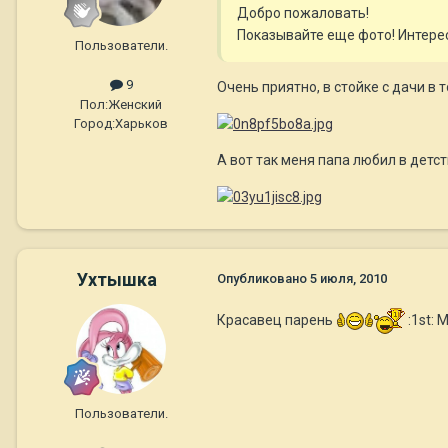
Добро пожаловать!
Показывайте еще фото! Интерес
Пользователи.
9
Очень приятно, в стойке с дачи в т
Пол:
Женский
Город:
Харьков
А вот так меня папа любил в детст
Ухтышка
Опубликовано
5 июля, 2010
Красавец парень
:1st: 
Пользователи.