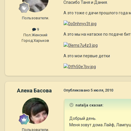
Спасибо Таня и Дания.
А это тоже с дачи прошлого года 
Пользователи.
9
А это мы на натаске по подаче бит
Пол:
Женский
Город:
Харьков
А это мои первые детки
Алена Басова
Опубликовано
5 июля, 2010
natalja сказал:
Добрый день.
Меня зовут дома Лайф, Лампуша, Л
Пользователи.