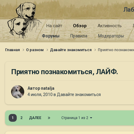
Лаб
На сайт
Обзор
Активность
Форумы
Правила
Модераторы
Главная
О разном
Давайте знакомиться
Приятно познаком
Приятно познакомиться, ЛАЙФ.
Автор
natalja
4 июля, 2010
в
Давайте знакомиться
1
2
ДАЛЕЕ
Страница 1 из 2