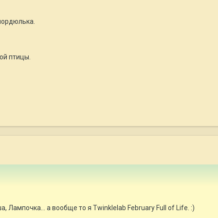
мордюлька.
ой птицы.
ампочка... а вообще то я Twinklelab February Full of Life. :)