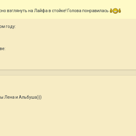
но взглянуть на Лайфа в стойке! Голова понравилась
ом году:
ве:
Мы Лена и Альбуша)))