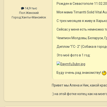
Рожден в Севастополе 11.02.200
14,9 тыс
Моя мама Timantti Solid Vital Au
Пол:
Женский
Город:
Ханты-Мансийск
С трех месяцев я живу в Харьк
Сейсас у меня есть немножко т
Чемпион Молдовы, Беларуси, Гр
Диплом "ГС- 2" (Собака в город
Это моё фото в 1 год:
Буду очень рад знакомству!
Привет мы Алена и Ник, какой кр
:) на этой фотке копец как на мое