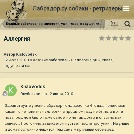
Лабрадор.ру собаки - ретриверы
Кожные заболевания, аллергия, уши, глаза, подушечки лап
Аллергия
Автор
Kislovodsk
12 июля, 2010
в
Кожные заболевания, аллергия, уши, глаза,
подушечки лап
Kislovodsk
Опубликовано
12 июля, 2010
Здравствуйте у меня лабрадор-голд девочка 4 года... Появилась
какая то не понятная аллергия в прошлом году не было, а вот в
позапрошлом было тоже самое, но не так долго и опастно как
сейчас... Постоянно задыхается и устаёт после прогулки... На улице
и дома постоянно чешится, тем самым причиняя себе вред,