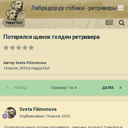
Лабрадор.ру собаки - ретриверы
Happy End
Потерялся щенок голден ретривера
Автор
Sveta Filimonova
14 июля, 2010
в
Happy End
НАЗАД
Страница 1 из 4
ДАЛЕЕ
Sveta Filimonova
Опубликовано
14 июля, 2010
Потерялся щенок голден ретривера - девочка, возраст 3 месяца в