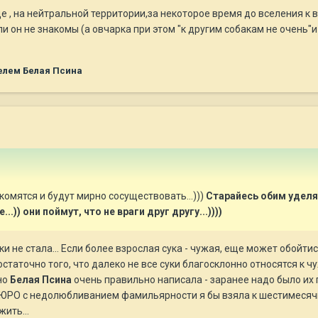
е , на нейтральной территории,за некоторое время до вселения к 
ли он не знакомы (а овчарка при этом "к другим собакам не очень"
елем Белая Псина
комятся и будут мирно сосуществовать...)))
Старайесь обим уделя
.)) они поймут, что не враги друг другу...))))
ки не стала... Если более взрослая сука - чужая, еще может обойтис
остаточно того, что далеко не все суки благосклонно относятся к 
но
Белая Псина
очень правильно написала - заранее надо было их 
РО с недолюбливанием фамильярности я бы взяла к шестимесячно
ить...