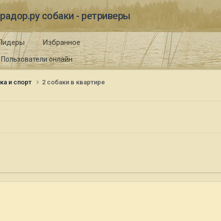
радор.ру собаки - ретриверы
Лидеры
Избранное
Пользователи онлайн
ка и спорт
2 собаки в квартире