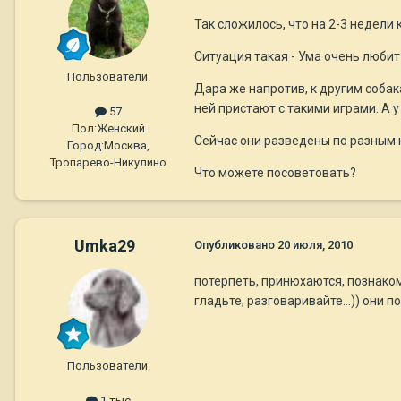
Так сложилось, что на 2-3 недели
Ситуация такая - Ума очень любит 
Пользователи.
Дара же напротив, к другим собака
ней пристают с такими играми. А 
57
Пол:
Женский
Сейчас они разведены по разным к
Город:
Москва,
Тропарево-Никулино
Что можете посоветовать?
Umka29
Опубликовано
20 июля, 2010
потерпеть, принюхаются, познаком
гладьте, разговаривайте...)) они пой
Пользователи.
1 тыс