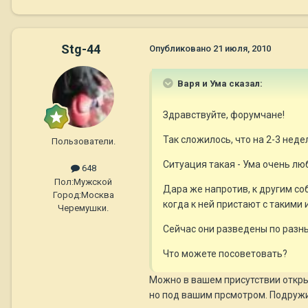
Stg-44
Опубликовано
21 июля, 2010
Варя и Ума сказал:
Здравствуйте, форумчане!
Так сложилось, что на 2-3 неде
Пользователи.
Ситуация такая - Ума очень люб
648
Пол:
Мужской
Дара же напротив, к другим соб
Город:
Москва
когда к ней пристают с такими
Черемушки.
Сейчас они разведены по разны
Что можете посоветовать?
Можно в вашем присутствии открыт
но под вашим прсмотром. Подружи