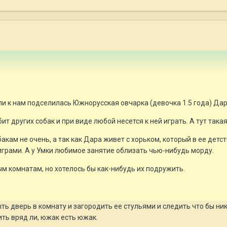
ли к нам подселилась Южнорусская овчарка (девочка 1.5 года) Дар
ит других собак и при виде любой несется к ней играть. А тут така
акам не очень, а так как Дара живет с хорьком, который в ее детст
 играми. А у Умки любимое занятие облизать чью-нибудь морду.
м комнатам, но хотелось бы как-нибудь их подружить.
ь дверь в комнату и загородить ее стульями и следить что бы никт
ть вряд ли, южак есть южак.