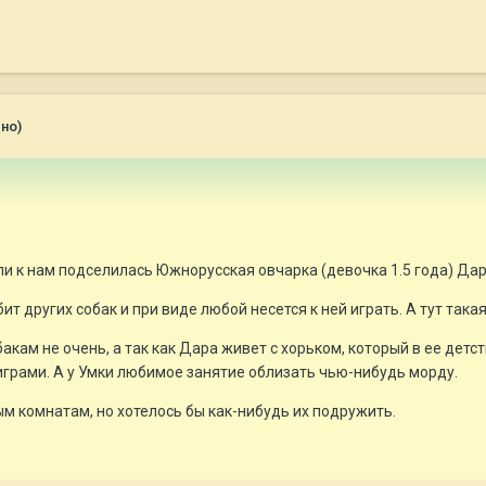
но)
ли к нам подселилась Южнорусская овчарка (девочка 1.5 года) Дар
ит других собак и при виде любой несется к ней играть. А тут така
акам не очень, а так как Дара живет с хорьком, который в ее детст
 играми. А у Умки любимое занятие облизать чью-нибудь морду.
м комнатам, но хотелось бы как-нибудь их подружить.