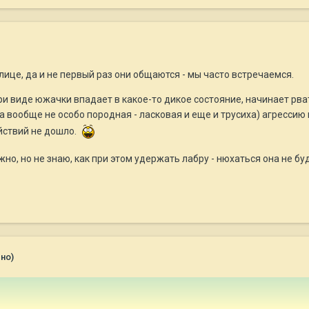
лице, да и не первый раз они общаются - мы часто встречаемся.
ри виде южачки впадает в какое-то дикое состояние, начинает рват
а вообще не особо породная - ласковая и еще и трусиха) агрессию п
йствий не дошло.
но, но не знаю, как при этом удержать лабру - нюхаться она не бу
но)