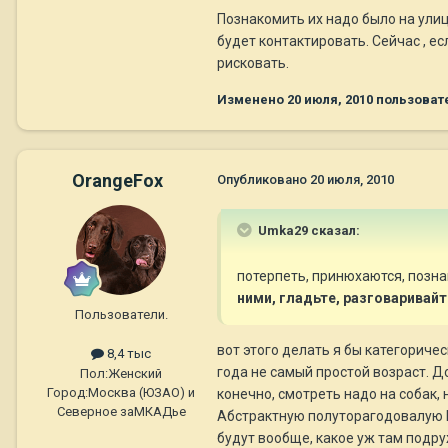
Познакомить их надо было на улиц
будет контактировать. Сейчас , ес
рисковать.
Изменено
20 июля, 2010
пользоват
OrangeFox
Опубликовано
20 июля, 2010
Umka29 сказал:
потерпеть, принюхаются, позна
ними, гладьте, разговаривайте..
Пользователи.
вот этого делать я бы категоричес
8,4 тыс
года не самый простой возраст. Д
Пол:
Женский
Город:
Москва (ЮЗАО) и
конечно, смотреть надо на собак, 
Северное заМКАДье
Абстрактную полуторагодовалую Ю
будут вообще, какое уж там подруж