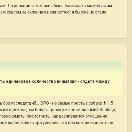
вам . По реакции там можно было бы сказать можно ли им
и уж совсем не склонна к нежностям) я бы уже не стала
ть одинаковое количество внимания - сядьте между
ь без последствий... ЮРО - не самые простые собаки. И 1.5
чужим щенкам (тем более, щенок уже не молочный). Вообще,
познакомить, посмотреть, как развиваются отношения.
й лабре только при условии, что они контактировать не