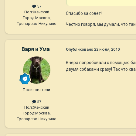
57
Пол:
Женский
Спасибо за совет!
Город:
Москва,
Тропарево-Никулино
Честно говоря, мы думали, что так
Варя и Ума
Опубликовано
22 июля, 2010
Вчера попробовали с помощью бан
двумя собаками сразу! Так что х
Пользователи.
57
Пол:
Женский
Город:
Москва,
Тропарево-Никулино