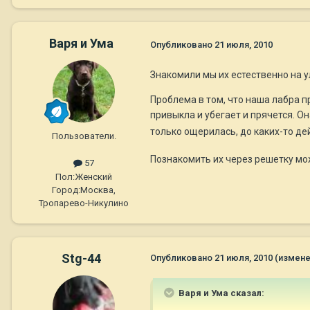
Варя и Ума
Опубликовано
21 июля, 2010
Знакомили мы их естественно на у
Проблема в том, что наша лабра п
привыкла и убегает и прячется. Он
только ощерилась, до каких-то де
Пользователи.
Познакомить их через решетку мож
57
Пол:
Женский
Город:
Москва,
Тропарево-Никулино
Stg-44
Опубликовано
21 июля, 2010
(измене
Варя и Ума сказал: