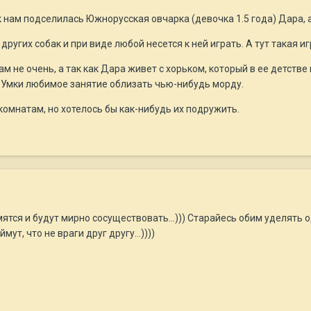
 к нам подселилась Южнорусская овчарка (девочка 1.5 года) Дара, 
других собак и при виде любой несется к ней играть. А тут такая и
м не очень, а так как Дара живет с хорьком, который в ее детстве 
у Умки любимое занятие облизать чью-нибудь морду.
омнатам, но хотелось бы как-нибудь их подружить.
ятся и будут мирно сосуществовать...))) Старайесь обим уделять
мут, что не враги друг другу...))))