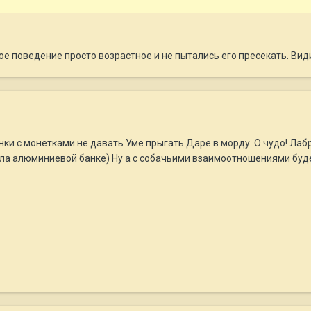
ое поведение просто возрастное и не пытались его пресекать. Види
ки с монетками не давать Уме прыгать Даре в морду. О чудо! Лаб
вала алюминиевой банке) Ну а с собачьими взаимоотношениями бу