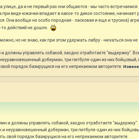
а улице, да и не первый раз они общаются - мы часто встречаемся.
а при виде южачки впадает в какое-то дикое состояние, начинает р
ся. Она вообще не особо породная - ласковая и еще и трусиха) агр
х-то действий не дошло.
ожно, но не знаю, как при этом удержать лабру - нюхаться она не
н и должны управлять собакой, заодно отработаете "выдержку". Все
неуравновешенный доберман, три питбуля-один из них бойцовый, 
 свой порядок базирущися на его непрекаемом авторитете.
Измен
зяин и должны управлять собакой, заодно отработаете "выдержку". 
 и неуравновешенный доберман, три питбуля-один из них бойцовый
ть свой порядок базирущися на его непрекаемом авторитете.