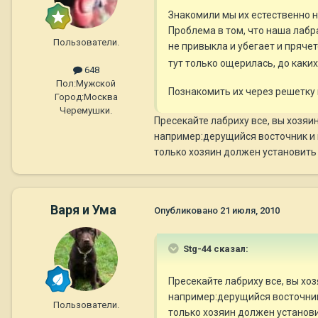
Знакомили мы их естественно н
Проблема в том, что наша лабр
Пользователи.
не привыкла и убегает и прячет
тут только ощерилась, до каки
648
Пол:
Мужской
Познакомить их через решетку м
Город:
Москва
Черемушки.
Пресекайте лабриху все, вы хозяи
например:дерущийся восточник и 
только хозяин должен установить
Варя и Ума
Опубликовано
21 июля, 2010
Stg-44 сказал:
Пресекайте лабриху все, вы хо
например:дерущийся восточник
Пользователи.
только хозяин должен установи