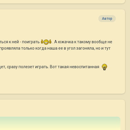
Автор
ься к ней - поиграть
. А южачка к такому вообще не
роявляла только когда наша ее в угол загоняла, но и тут
дет, сразу полезет играть. Вот такая невоспитанная