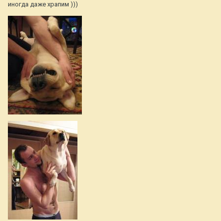
иногда даже храпим )))