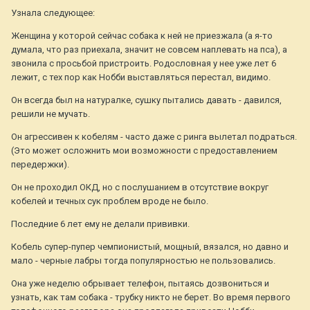
Узнала следующее:
Женщина у которой сейчас собака к ней не приезжала (а я-то
думала, что раз приехала, значит не совсем наплевать на пса), а
звонила с просьбой пристроить. Родословная у нее уже лет 6
лежит, с тех пор как Нобби выставляться перестал, видимо.
Он всегда был на натуралке, сушку пытались давать - давился,
решили не мучать.
Он агрессивен к кобелям - часто даже с ринга вылетал подраться.
(Это может осложнить мои возможности с предоставлением
передержки).
Он не проходил ОКД, но с послушанием в отсутствие вокруг
кобелей и течных сук проблем вроде не было.
Последние 6 лет ему не делали прививки.
Кобель супер-пупер чемпионистый, мощный, вязался, но давно и
мало - черные лабры тогда популярностью не пользовались.
Она уже неделю обрывает телефон, пытаясь дозвониться и
узнать, как там собака - трубку никто не берет. Во время первого