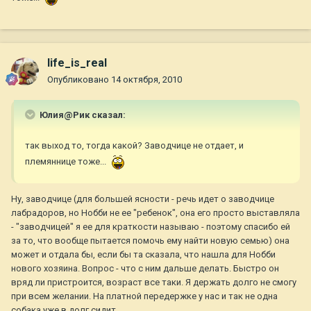
life_is_real
Опубликовано
14 октября, 2010
Юлия@Рик сказал:
так выход то, тогда какой? Заводчице не отдает, и
племяннице тоже...
Ну, заводчице (для большей ясности - речь идет о заводчице
лабрадоров, но Нобби не ее "ребенок", она его просто выставляла
- "заводчицей" я ее для краткости называю - поэтому спасибо ей
за то, что вообще пытается помочь ему найти новую семью) она
может и отдала бы, если бы та сказала, что нашла для Нобби
нового хозяина. Вопрос - что с ним дальше делать. Быстро он
вряд ли пристроится, возраст все таки. Я держать долго не смогу
при всем желании. На платной передержке у нас и так не одна
собака уже в долг сидит.