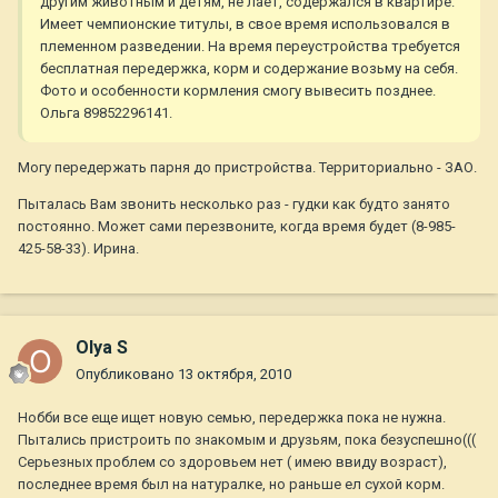
другим животным и детям, не лает, содержался в квартире.
Имеет чемпионские титулы, в свое время использовался в
племенном разведении. На время переустройства требуется
бесплатная передержка, корм и содержание возьму на себя.
Фото и особенности кормления смогу вывесить позднее.
Ольга 89852296141.
Могу передержать парня до пристройства. Территориально - ЗАО.
Пыталась Вам звонить несколько раз - гудки как будто занято
постоянно. Может сами перезвоните, когда время будет (8-985-
425-58-33). Ирина.
Olya S
Опубликовано
13 октября, 2010
Нобби все еще ищет новую семью, передержка пока не нужна.
Пытались пристроить по знакомым и друзьям, пока безуспешно(((
Серьезных проблем со здоровьем нет ( имею ввиду возраст),
последнее время был на натуралке, но раньше ел сухой корм.