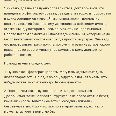
Я считаю, для начала нужно прозвониться, договориться, что
приедем его сфотографировать, съездить, а заодно и посмотреть
в каких условиях он живет. Я так поняла, хозяин последние
полгода лежачий был, поэтому ухаживала за собакином именно
эта женщина, у которой он сейчас. Может и не надо вывозить.
Просто пиаром поможем. Бывают ведь и пьяницы, которые не до
бессознательного состояния пьют, а просто регулярно. Она ведь
его пристраивает, как я поняла, потому что ее из квартиры скоро
выселят, а из своего жилья у нее комната в коммуналке и не
работает она нигде.
Помощь нужна в следующем:
1. Нужно ехать фотографировать. Могу в выходные съездить.
Фотоаппарат есть. Но одна боюсь, вдруг она пьяная в хлам. Кто-
нибудь может за компанию до Перово доехать?
2. Прежде чем ехать, нужно позвонить и договориться.
Дозвониться тоже не просто - трубку она не особо охотно берет,
как выяснилось. Телефон ее есть. Я сегодня набирала -
безрезультатно. Я могу только по вечерам звонить, если кто
может днем, очень помогло бы.