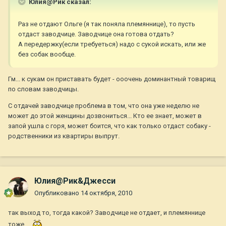
Юлия@Рик сказал:
Раз не отдают Ольге (я так поняла племяннице), то пусть
отдаст заводчице. Заводчице она готова отдать?
А передержку(если требуеться) надо с сукой искать, или же
без собак вообще.
Гм... к сукам он приставать будет - ооочень доминантный товарищ
по словам заводчицы.
С отдачей заводчице проблема в том, что она уже неделю не
может до этой женщины дозвониться... Кто ее знает, может в
запой ушла с горя, может боится, что как только отдаст собаку -
родственники из квартиры выпрут.
Юлия@Рик&Джесси
Опубликовано
14 октября, 2010
так выход то, тогда какой? Заводчице не отдает, и племяннице
тоже...