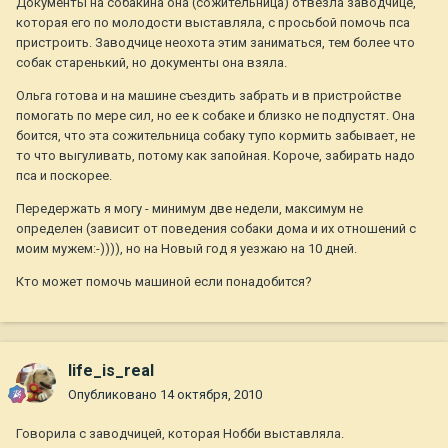
Документы на собакина она (сожительница) отвезла заводчице,
которая его по молодости выставляла, с просьбой помочь пса
пристроить. Заводчице неохота этим заниматься, тем более что
собак старенький, но документы она взяла.
Ольга готова и на машине съездить забрать и в пристройстве
помогать по мере сил, но ее к собаке и близко не подпустят. Она
боится, что эта сожительница собаку тупо кормить забывает, не
то что выгуливать, потому как запойная. Короче, забирать надо
пса и поскорее.
Передержать я могу - минимум две недели, максимум не
определен (зависит от поведения собаки дома и их отношений с
моим мужем:-)))), но на Новый год я уезжаю на 10 дней.
Кто может помочь машиной если понадобится?
life_is_real
Опубликовано
14 октября, 2010
Говорила с заводчицей, которая Нобби выставляла.