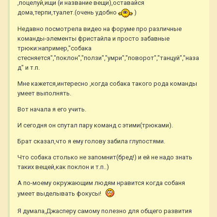
,поцелуй,ищи (и название вещи),оставайся
дома,терпи,туалет.(очень удобно
)
Недавно посмотрела видео на форуме про различные
команды-элементы фристайла и просто забавные
трюки:например,"собака
стесняется","поклон","ползи","умри","поворот","танцуй","наза
д" и т.п.
Мне кажется,интересно ,когда собака такого рода команды
умеет выполнять.
Вот начала я его учить.
И сегодня он спутал пару команд с этими(трюками).
Брат сказал,что я ему голову забила глупостями.
Что собака столько не запомнит(бред!) и ей не надо знать
таких вещей,как поклон и т.п..)
А по-моему окружающим людям нравится когда собаня
умеет выделывать фокусы!
Я думала,Джасперу самому полезно для общего развития