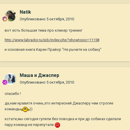
Natik
Опубликовано
5 октября, 2010
вот есть большая тема про кликер тренинг
http://www.labrador.ru/ipb/index.php?showtopic=11158
и основная книга Карен Прайор "Не рычите на собаку"
Маша и Джаспер
Опубликовано
5 октября, 2010
спасибо !
да,нам нравитя очень,это интересней Джасперу чем строгие
команды
))
кстати,мы сегодня гуляли без поводка и при др.собаках сделали
пару команд-не перепутали