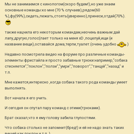
Мы не занимаемся с кинологом(скоро будем!),но уже знаем
основные команды:ко мне (70 % случаев),рядом(60
%),фу(99%),сидеть,лежать,стоять(уверенно),принеси,отдай(70%).
также нацчила его некоторым командам,неочень важным:дай
лапу,другую,голос(лает только на меня хD ,поцелуй,ищи (и
название вещи),оставайся дома,терпи,туалет.(очень удобно
)
Недавно посмотрела видео на форуме про различные команды-
элементы фристайла и просто забавные трюки:например,"собака
стесняется","поклон","ползи","умри","поворот","танцуй","назад" и
т.п.
Мне кажется,интересно ,когда собака такого рода команды умеет
выполнять.
Вот начала я его учить.
И сегодня он спутал пару команд с этими(трюками).
Брат сказал,что я ему голову забила глупостями.
Что собака столько не запомнит(бред!) и ей не надо знать таких
вещей,как поклон и т.п..)