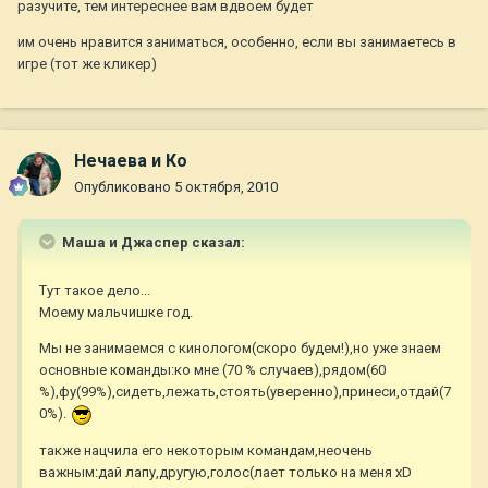
разучите, тем интереснее вам вдвоем будет
им очень нравится заниматься, особенно, если вы занимаетесь в
игре (тот же кликер)
Нечаева и Ко
Опубликовано
5 октября, 2010
Маша и Джаспер сказал:
Тут такое дело...
Моему мальчишке год.
Мы не занимаемся с кинологом(скоро будем!),но уже знаем
основные команды:ко мне (70 % случаев),рядом(60
%),фу(99%),сидеть,лежать,стоять(уверенно),принеси,отдай(7
0%).
также нацчила его некоторым командам,неочень
важным:дай лапу,другую,голос(лает только на меня хD