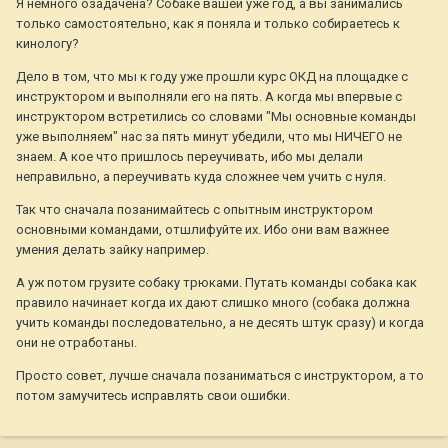
Я немного озадачена? Собаке вашей уже год, а вы занимались
только самостоятельно, как я поняла и только собираетесь к
кинологу?
Дело в том, что мы к году уже прошли курс ОКД на площадке с
инструктором и выполняли его на пять. А когда мы впервые с
инструктором встретились со словами "Мы основные команды
уже выполняем" нас за пять минут убедили, что мы НИЧЕГО не
знаем. А кое что пришлось переучивать, ибо мы делали
неправильно, а переучивать куда сложнее чем учить с нуля.
Так что сначала позанимайтесь с опытным инструктором
основными командами, отшлифуйте их. Ибо они вам важнее
умения делать зайку например.
А уж потом грузите собаку трюками. Путать команды собака как
правило начинает когда их дают слишко много (собака должна
учить команды последовательно, а не десять штук сразу) и когда
они не отработаны.
Просто совет, лучше сначала позаниматься с инструктором, а то
потом замучитесь исправлять свои ошибки.