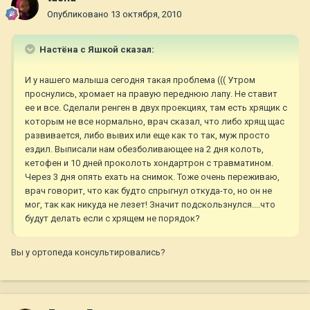
Опубликовано
13 октября, 2010
Настёна с Яшкой сказал:
И у нашего малыша сегодня такая проблема ((( Утром
проснулись, хромает на правую переднюю лапу. Не ставит
ее и все. Сделали ренген в двух проекциях, там есть хрящик с
которым не все нормально, врач сказал, что либо хрящ щас
развивается, либо вывих или еще как то так, муж просто
ездил. Выписали нам обезболивающее на 2 дня колоть,
кетофен и 10 дней проколоть хондартрон с травматином.
Через 3 дня опять ехать на снимок. Тоже очень переживаю,
врач говорит, что как будто спрыгнул откуда-то, но он не
мог, так как никуда не лезет! Значит подскользнулся....что
будут делать если с хрящем не порядок?
Вы у ортопеда консультировались?