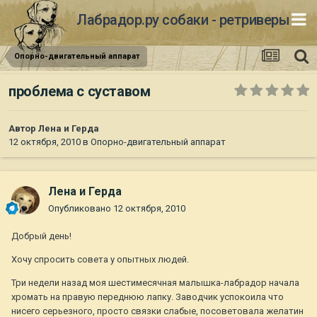
Лабрадор.ру собаки - ретриверы
Опорно-двигательный аппарат
проблема с суставом
Автор
Лена и Герда
12 октября, 2010
в
Опорно-двигательный аппарат
Лена и Герда
Опубликовано
12 октября, 2010
Добрый день!
Хочу спросить совета у опытных людей.
Три недели назад моя шестимесячная малышка-лабрадор начала
хромать на правую переднюю лапку. Заводчик успокоила что
нисего серьезного, просто связки слабые, посоветовала желатин