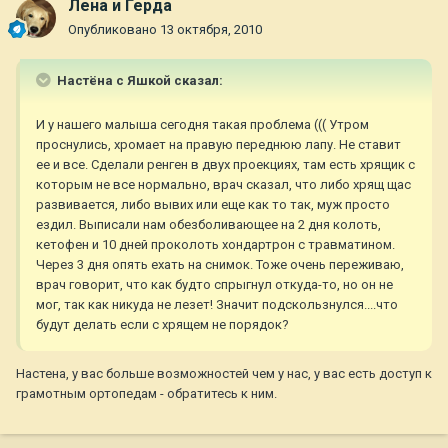
Лена и Герда
Опубликовано
13 октября, 2010
Настёна с Яшкой сказал:
И у нашего малыша сегодня такая проблема ((( Утром
проснулись, хромает на правую переднюю лапу. Не ставит
ее и все. Сделали ренген в двух проекциях, там есть хрящик с
которым не все нормально, врач сказал, что либо хрящ щас
развивается, либо вывих или еще как то так, муж просто
ездил. Выписали нам обезболивающее на 2 дня колоть,
кетофен и 10 дней проколоть хондартрон с травматином.
Через 3 дня опять ехать на снимок. Тоже очень переживаю,
врач говорит, что как будто спрыгнул откуда-то, но он не
мог, так как никуда не лезет! Значит подскользнулся....что
будут делать если с хрящем не порядок?
Настена, у вас больше возможностей чем у нас, у вас есть доступ к
грамотным ортопедам - обратитесь к ним.