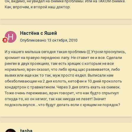
Он, видимо, не увидел на снимке проблемы. Или на ТАКОМ снимке.
Как, впрочем, и второй наш доктор.
Настёна с Яшей
Опубликовано
13 октября, 2010
И у нашего малыша сегодня такая проблема ((( Утром проснулись,
хромает на правую переднюю лапу. Не ставит ее и все. Сделали
ренген в двух проекциях, там есть хрящик с которым не все
нормально, врач сказал, что либо хрящ щас развивается, либо
вывих или еще как то так, муж просто ездил. Выписали нам
обезболивающее на 2 дня колоть, кетофен и 10 дней проколоть
хондартрон с травматином. Через 3 дня опять ехать на снимок.
Тоже очень переживаю, врач говорит, что как будто спрыгнул
откуда-то, но он не мог, так как никуда не лезет! Значит
подскользнулся....что будут делать если с хрящем не порядок?
tasha