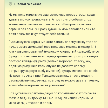
Elizobarra сказал:
Ну мы пока маленькие еще, ветеринар посоветовал каши
давать и мясо проваривать. А про то что собака голод
может не испытывать столько - это Вы правы - честно
первый раз слышу. Сразу думаешь мож заболела или что.
Хотя резвится и чувствует себя отлично.
"Кроме сухого корма, можете давать своему щенку творог,
лучше всего домашний (соотношение молока и кефир 1:1)
или кальцинированный (молоко + хлористый кальций), мясо
(предпочтительнее всего предварительно промороженную
постную говядину), рыбу (только морскую: треску, хек,
ледяную рыбу; ни в коем случае не давайте своему
ретриверу жирную рыбу и минтай), сухари из черного хлеба.
Из круп - гречку и рис. Геркулесовая каша часто ведет к
расстройству кишечника, поэтому ее можно давать только,
если собака нормально ее усваивает".
Вот цитатка из рекомендаций по кормлению с этого сайта.
Можно ведь ей гречку. Мы же ни одной кашей кормим. И
мясо даем, и творог, и овощи.