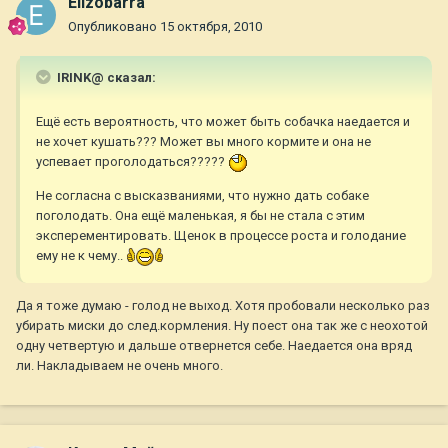
Elizobarra
Опубликовано
15 октября, 2010
IRINK@ сказал:
Ещё есть вероятность, что может быть собачка наедается и
не хочет кушать??? Может вы много кормите и она не
успевает проголодаться?????
Не согласна с высказваниями, что нужно дать собаке
поголодать. Она ещё маленькая, я бы не стала с этим
эксперементировать. Щенок в процессе роста и голодание
ему не к чему..
Да я тоже думаю - голод не выход. Хотя пробовали несколько раз
убирать миски до след.кормления. Ну поест она так же с неохотой
одну четвертую и дальше отвернется себе. Наедается она вряд
ли. Накладываем не очень много.