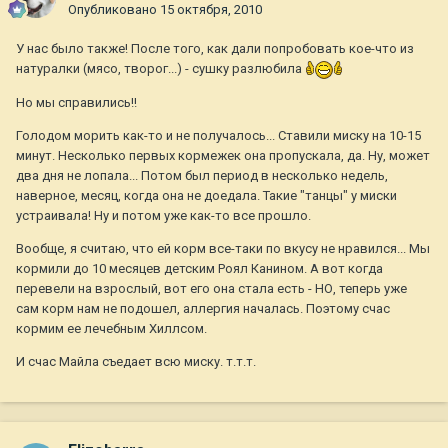
Опубликовано
15 октября, 2010
У нас было также! После того, как дали попробовать кое-что из
натуралки (мясо, творог...) - сушку разлюбила
Но мы справились!!
Голодом морить как-то и не получалось... Ставили миску на 10-15
минут. Несколько первых кормежек она пропускала, да. Ну, может
два дня не лопала... Потом был период в несколько недель,
наверное, месяц, когда она не доедала. Такие "танцы" у миски
устраивала! Ну и потом уже как-то все прошло.
Вообще, я считаю, что ей корм все-таки по вкусу не нравился... Мы
кормили до 10 месяцев детским Роял Канином. А вот когда
перевели на взрослый, вот его она стала есть - НО, теперь уже
сам корм нам не подошел, аллергия началась. Поэтому счас
кормим ее лечебным Хиллсом.
И счас Майла съедает всю миску. т.т.т.