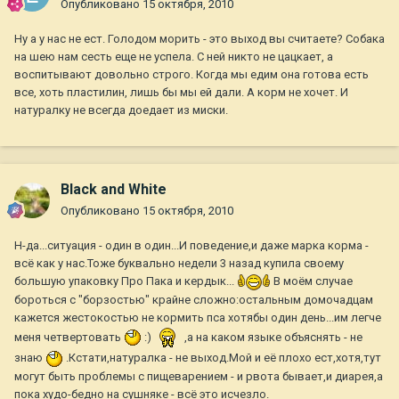
Опубликовано
15 октября, 2010
Ну а у нас не ест. Голодом морить - это выход вы считаете? Собака
на шею нам сесть еще не успела. С ней никто не цацкает, а
воспитывают довольно строго. Когда мы едим она готова есть
все, хоть пластилин, лишь бы мы ей дали. А корм не хочет. И
натуралку не всегда доедает из миски.
Black and White
Опубликовано
15 октября, 2010
Н-да...ситуация - один в один...И поведение,и даже марка корма -
всё как у нас.Тоже буквально недели 3 назад купила своему
большую упаковку Про Пака и кердык...
В моём случае
бороться с "борзостью" крайне сложно:остальным домочадцам
кажется жестокостью не кормить пса хотябы один день...им легче
меня четвертовать
:)
,а на каком языке объяснять - не
знаю
.Кстати,натуралка - не выход.Мой и её плохо ест,хотя,тут
могут быть проблемы с пищеварением - и рвота бывает,и диарея,а
пока худо-бедно на сушняке - всё это исчезло.