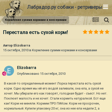
Лабрадор.ру собаки - ретриверы
Кормление сухими кормами и консервами
Перестала есть сухой корм!
Автор
Elizobarra
15 октября, 2010
в
Кормление сухими кормами и консервами
Elizobarra
Опубликовано
15 октября, 2010
В какой-то определенный момент Лорка перестала есть сухой
корм. Одно время мы ей его водой заливали, она ела, а сухой не
хочет. Мы убирали его как говорят, голодная будет - съест. Но нет.
Поклюет малость и не хочет. Стали кормить натуралкой. Ест еще
как! Корм не меняли. Кормим ПРО ПАКом. Корм не просрочен,
нормальный. Купили упаковку 20 кг, она из нее ела недели 2, а