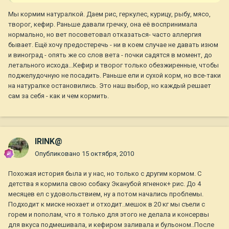
Мы кормим натуралкой. Даем рис, геркулес, курицу, рыбу, мясо,
творог, кефир. Раньше давали гречку, она её воспринимала
нормально, но вет посоветовал отказаться- часто аллергия
бывает. Ещё хочу предостеречь - ни в коем случае не давать изюм
и виноград - опять же со слов вета - почки садятся в момент, до
летального исхода...Кефир и творог только обезжиренные, чтобы
поджелудочную не посадить. Раньше ели и сухой корм, но все-таки
на натуралке остановились. Это наш выбор, но каждый решает
сам за себя - как и чем кормить.
IRINK@
Опубликовано
15 октября, 2010
Похожая история была и у нас, но только с другим кормом. С
детства я кормила свою собаку Эканубой ягненок+ рис. До 4
месяцев ел с удовольствием, ну а потом начались проблемы.
Подходит к миске нюхает и отходит..мешок в 20 кг мы съели с
горем и пополам, что я только для этого не делала и консервы
для вкуса подмешивала, и кефиром заливала и бульоном..После