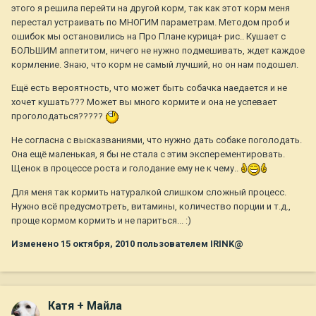
этого я решила перейти на другой корм, так как этот корм меня
перестал устраивать по МНОГИМ параметрам. Методом проб и
ошибок мы остановились на Про Плане курица+ рис.. Кушает с
БОЛЬШИМ аппетитом, ничего не нужно подмешивать, ждет каждое
кормление. Знаю, что корм не самый лучший, но он нам подошел.
Ещё есть вероятность, что может быть собачка наедается и не
хочет кушать??? Может вы много кормите и она не успевает
проголодаться?????
Не согласна с высказваниями, что нужно дать собаке поголодать.
Она ещё маленькая, я бы не стала с этим эксперементировать.
Щенок в процессе роста и голодание ему не к чему..
Для меня так кормить натуралкой слишком сложный процесс.
Нужно всё предусмотреть, витамины, количество порции и т.д.,
проще кормом кормить и не париться... :)
Изменено
15 октября, 2010
пользователем IRINK@
Катя + Майла