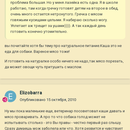
проблема большая. Но у меня лазейка есть одна. Я в школе
работаю, там когда гречку готовят детям на второе в обед,
очень много остается нетронутого. Гречка с мясом
говяжьим кусищами целыми. Я набераю сколько могу.
Уплетает аж трещит за ушами)))). А так каждый день
готовить конечно утомительно.
вы почитайте хотя бы тему про натуральное питание.Каша это не
еда для собаки. Вареное мясо тоже!
И готовить на натуралке особо ничего не надо,так мясо порезать,
да может овощи чуть притушить с маслом.
Elizobarra
Опубликовано
15 октября, 2010
Ну мы пока маленькие еще, ветеринар посоветовал каши давать и
мясо проваривать. А про то что собака голод может не
испытывать столько - это Вы правы - честно первый раз слышу.
Сразу думаешь мож заболела или что. Хотя резвится и чувствует