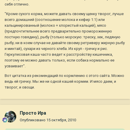
себя отлично.
"Кроме сухого корма, можете давать своему щенку творог, лучше
всего домашний (соотношение молока и кефир 1:1) или
кальцинированный (молоко + хлористый кальций), мясо
(предпочтительнее всего предварительно промороженную
постную говядину), рыбу (только морскую: треску, хек, ледяную
рыбу; ни в коем случае не давайте своему ретриверу жирную рыбу
и минтай), сухари из черного хлеба. Из круп - гречку и рис.
Геркулесовая каша часто ведет к расстройству кишечника,
поэтому ее можно давать только, если собака нормально ее
усваивает".
Вот цитатка из рекомендаций по кормлению с этого сайта. Можно
ведь ей гречку. Мы же ни одной кашей кормим. И мясо даем, и
творог, и овощи.
Просто Ира
Опубликовано
15 октября, 2010