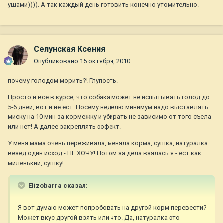
ушами)))). А так каждый день готовить конечно утомительно.
Селунская Ксения
Опубликовано
15 октября, 2010
почему голодом морить?! Глупость.
Просто н все в курсе, что собака может не испытывать голод до
5-6 дней, вот и не ест. Посему неделю минимум надо выставлять
миску на 10 мин за кормежку и убирать не зависимо от того съела
или нет! А далее закреплять ээфект.
У меня мама очень переживала, меняла корма, сушка, натуралка
везед один исход - НЕ ХОЧУ! Потом за дела взялась я - ест как
миленький, сушку!
Elizobarra сказал:
Я вот думаю может попробовать на другой корм перевести?
Может вкус другой взять или что. Да, натуралка это