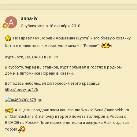
anna-iv
Опубликовано
18 октября, 2010
Поздравляем Лореви Аршавина (Курта) и его боевую хозяйку
Катю с великолепным выступлением На "России"
Курт - отл, ЛК, CACIB и ЛПП!!!
В субботу, перед выставкой, Курт побывал в гостях в родном
доме, в питомнике Лореви в Казани.
Вот здесь небольшая фотосессия этого красавца
http://lorevy.ru/176
А еще мы поздравляем нашего любимиго Бена (Bannockburn
of Clan Buchanan), папочку второго помета толлеров в России с
R.CACIB на России! Твои первые детишки и женушка Ася гордятся
тобой!