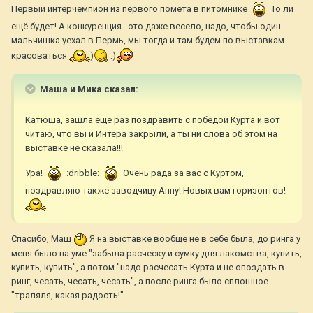
Первый интерчемпион из первого помета в питомнике
То ли
ещё будет! А конкуренция - это даже весело, надо, чтобы один
мальчишка уехал в Пермь, мы тогда и там будем по выставкам
красоваться
)
:)
Маша и Мика сказал:
Катюша, зашла еще раз поздравить с победой Курта и вот
читаю, что вы и Интера закрыли, а ты ни слова об этом на
выставке не сказала!!!
Ура!
:dribble:
Очень рада за вас с Куртом,
поздравляю также заводчицу Анну! Новых вам горизонтов!
Спасибо, Маш
Я на выставке вообще не в себе была, до ринга у
меня было на уме "забыла расческу и сумку для лакомства, купить,
купить, купить", а потом "надо расчесать Курта и не опоздать в
ринг, чесать, чесать, чесать", а после ринга было сплошное
"траляля, какая радость!"