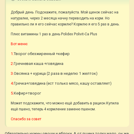
Добрый день. Подскажите, пожалуйста. Мой щенок сейчас на
натуралке, через 2 месяца начну переводить на корм. Но
правильно ли я его сейчас кормлю? Кормлю я его 5 раз в день.
Плюс витамины 1 раз в день Polidex Polivit-Ca Plus
Вот меню:
1.
Творог обезжиренный +кефир
2.
Гречневая каша +говядина
3.
Овсянка + курица (2 раза в неделю 1 желток)
4.
Гречка+говядина (ест только мясо, кашу оставляет)
5.
Кефир+творог
Может подскажите, что можно ещё добавить в рацион.Купила
ещё пшено, теперь 4 кормление заменю пшеном.
Спасибо за совет
Обязательно нужны овощи и яблоки. А от пшена толку мало, он же