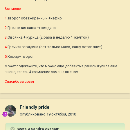
Вот меню:
1.
Творог обезжиренный +кефир
2.
Гречневая каша +говядина
3.
Овсянка + курица (2 раза в неделю 1 желток)
4.
Гречка+говядина (ест только мясо, кашу оставляет)
5.
Кефир+творог
Может подскажите, что можно ещё добавить в рацион.Купила ещё
пшено, теперь 4 кормление заменю пшеном.
Спасибо за совет
Friendly pride
Опубликовано
19 октября, 2010
Sveta и Sandra сказал: