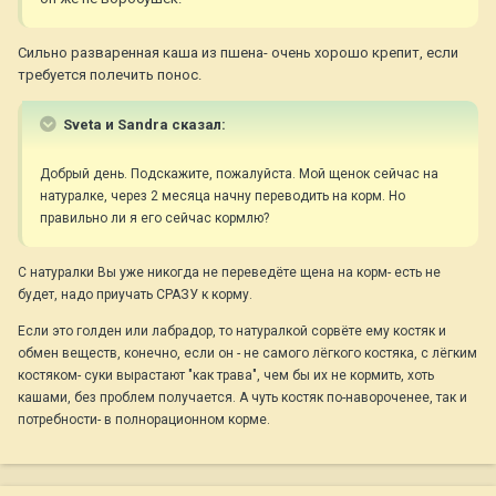
Сильно разваренная каша из пшена- очень хорошо крепит, если
требуется полечить понос.
Sveta и Sandra сказал:
Добрый день. Подскажите, пожалуйста. Мой щенок сейчас на
натуралке, через 2 месяца начну переводить на корм. Но
правильно ли я его сейчас кормлю?
С натуралки Вы уже никогда не переведёте щена на корм- есть не
будет, надо приучать СРАЗУ к корму.
Если это голден или лабрадор, то натуралкой сорвёте ему костяк и
обмен веществ, конечно, если он - не самого лёгкого костяка, с лёгким
костяком- суки вырастают "как трава", чем бы их не кормить, хоть
кашами, без проблем получается. А чуть костяк по-навороченее, так и
потребности- в полнорационном корме.