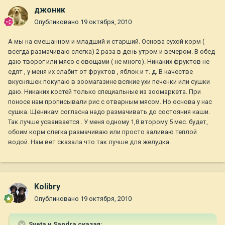
джоник
Опубликовано
19 октября, 2010
А мы на смешанном и младший и старший. Основа сухой корм (
всегда размачиваю слегка) 2 раза в день утром и вечером. В обед
даю творог или мясо с овощами ( не много). Никаких фруктов не
едят , у меня их слабит от фруктов , яблок и т. д. В качестве
вкусняшек покупаю в зоомагазине всякие ухи печенки или сушки
даю. Никаких костей только специальные из зоомаркета. При
поносе нам прописывали рис с отварным мясом. Но основа у нас
сушка. Щеникам согласна надо размачивать до состояния каши.
Так лучше усваивается . У меня одному 1,8 второму 5 мес. будет,
обоим корм слегка размачиваю или просто заливаю теплой
водой. Нам вет сказала что так лучше для желудка.
Kolibry
Опубликовано
19 октября, 2010
Sveta и Sandra сказал: