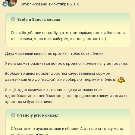
Опубликовано
19 октября, 2010
Sveta и Sandra сказал:
Спасибо ,яблоки попробую,а вот овощи(морковь и брокколи
мы не едим, мясо все выберем, а овощи остаются)
Двух месячный щенок- не кролик, чтобы есть яблоки!
У него может развиться понос с кровью, и очень напугает хозяев.
Вообще-то щена кормят дорогим качественным кормом,
размачивая его до "кашки", а не собирают перемены блюд.
И ещё- одно замечание, главное- щены должны есть
однообразную кашеобразную ( полнорационную) пищу, и тогда со
здоровьем будет отлично.
Friendly pride сказал:
Обязательно нужны овощи и яблоки. А от пшена толку мало,
он же не воробушек.