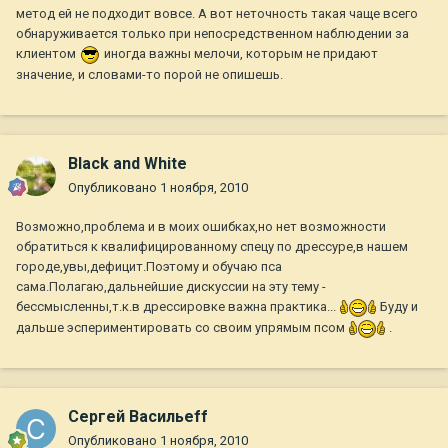
метод ей не подходит вовсе. А вот неточность такая чаще всего
обнаруживается только при непосредственном наблюдении за
клиентом
иногда важны мелочи, которым не придают
значение, и словами-то порой не опишешь.
Black and White
Опубликовано
1 ноября, 2010
Возможно,проблема и в моих ошибках,но нет возможности
обратиться к квалифицированному спецу по дрессуре,в нашем
городе,увы,дефицит.Поэтому и обучаю пса
сама.Полагаю,дальнейшие дискуссии на эту тему -
бессмысленны,т.к.в дрессировке важна практика...
Буду и
дальше эспериментировать со своим упрямым псом
.
Сергей Васильеff
Опубликовано
1 ноября, 2010