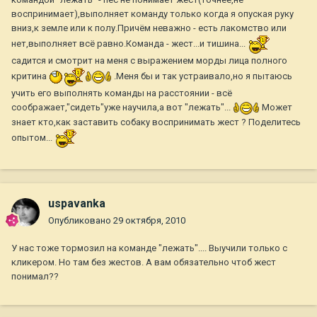
воспринимает),выполняет команду только когда я опуская руку
вниз,к земле или к полу.Причём неважно - есть лакомство или
нет,выполняет всё равно.Команда - жест...и тишина...
садится и смотрит на меня с выражением морды лица полного
критина
.Меня бы и так устраивало,но я пытаюсь
учить его выполнять команды на расстоянии - всё
соображает,"сидеть"уже научила,а вот "лежать"...
Может
знает кто,как заставить собаку воспринимать жест ? Поделитесь
опытом...
uspavanka
Опубликовано
29 октября, 2010
У нас тоже тормозил на команде "лежать".... Выучили только с
кликером. Но там без жестов. А вам обязательно чтоб жест
понимал??