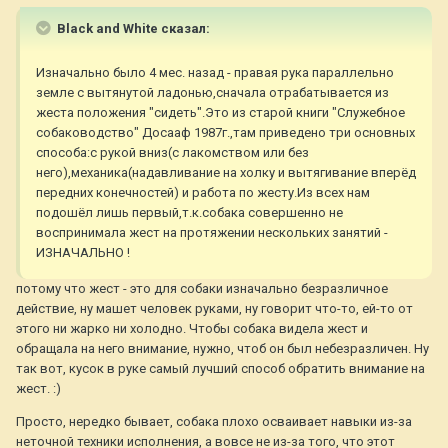
Black and White сказал:
Изначально было 4 мес. назад - правая рука параллельно
земле с вытянутой ладонью,сначала отрабатывается из
жеста положения "сидеть".Это из старой книги "Служебное
собаководство" Досааф 1987г.,там приведено три основных
способа:с рукой вниз(с лакомством или без
него),механика(надавливание на холку и вытягивание вперёд
передних конечностей) и работа по жесту.Из всех нам
подошёл лишь первый,т.к.собака совершенно не
воспринимала жест на протяжении нескольких занятий -
ИЗНАЧАЛЬНО !
потому что жест - это для собаки изначально безразличное
действие, ну машет человек руками, ну говорит что-то, ей-то от
этого ни жарко ни холодно. Чтобы собака видела жест и
обращала на него внимание, нужно, чтоб он был небезразличен. Ну
так вот, кусок в руке самый лучший способ обратить внимание на
жест. :)
Просто, нередко бывает, собака плохо осваивает навыки из-за
неточной техники исполнения, а вовсе не из-за того, что этот