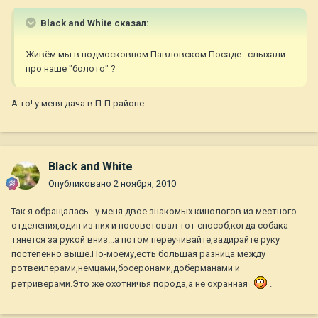
Black and White сказал:
Живём мы в подмосковном Павловском Посаде...слыхали
про наше "болото" ?
А то! у меня дача в П-П районе
Black and White
Опубликовано
2 ноября, 2010
Так я обращалась...у меня двое знакомых кинологов из местного
отделения,один из них и посоветовал тот способ,когда собака
тянется за рукой вниз...а потом переучивайте,задирайте руку
постепенно выше.По-моему,есть большая разница между
ротвейлерами,немцами,босеронами,доберманами и
ретриверами.Это же охотничья порода,а не охранная
.