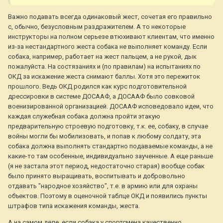
Важно подавать всегда одинаковый жест, сочетая его правильно
с, обычно, безусловным раздражителем. А то некоторые
инструкторы на полном серьезе втюхивают клиентам, что именно
из-за нестандартного жеста собака не выполняет команду. Если
собака, например, работает на жест пальцем, а не рукой, дык
пожалуйста. На состязаниях и (по правилам) на испытаниях по
ОКД за искажение жеста снимают баллы. Хотя это пережиток
прошлого. Ведь ОКД родился как курс подготовительной
дрессировки в системе ДОСААФ, а ДОСААФ было совковой
военизированной организацией. ДОСААФ исповедовало идеи, что
каждая служебная собака должна пройти этакую
предварительную строевую подготовку, т.к. ее, собаку, в случае
войны могли бы мобилизовать, и попав к любому солдату, эта
собака должна выполнять стандартно подаваемые команды, а не
какие-то там особенные, индивидуально заученные. А еще раньше
(я не застала этот период, недостаточно старая) вообще собак
было принято выращивать, воспитывать и добровольно
отдавать "народное хозяйство", т.е. в армию или для охраны
объектов. Поэтому в оценочной таблце ОКД и появились пункты
штрафов типа искажения команды, жеста.
А на самом деле, если собака у спортсмена качественно