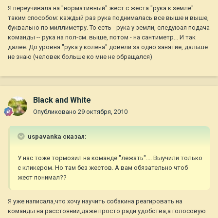
Я переучивала на "нормативный" жест с жеста "рука к земле"
таким способом: каждый раз рука поднималась все выше и выше,
буквально по миллиметру. То есть - рука у земли, следуюая подача
команды -- рука на пол-см. выше, потом - на сантиметр... И так
далее. До уровня "рука у колена" довели за одно занятие, дальше
не знаю (человек больше ко мне не обращался)
Black and White
Опубликовано
29 октября, 2010
uspavanka сказал:
У нас тоже тормозил на команде "лежать".... Выучили только
с кликером. Но там без жестов. А вам обязательно чтоб
жест понимал??
Я уже написала,что хочу научить собакина реагировать на
команды на расстоянии,даже просто ради удобства,а голосовую