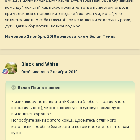
у очень многих кобелей-голденов есть такая мулька - вопринимать
команду " лежать" как некое посягательство на достоинство, и
при малейшем отклонении в подаче "включать идиота", что
является чистым саботажем. А при исполнении ее корчить рожи,
дуть щеки и бормотать всякое под нос.
Изменено
2 ноября, 2010
пользователем Белая Псина
Black and White
Опубликовано
2 ноября, 2010
Белая Псина сказал:
Я извиняюсь, не поняла, а БЕЗ жеста (любого: правильного,
неправильного), чисто словесную, звуковую команду он
выполняет хорошо?
Попробуйте зайти с этого конца. Добейтесь отличного
исполнения вообще без жеста, а потом введете тот, что вам
нужен.