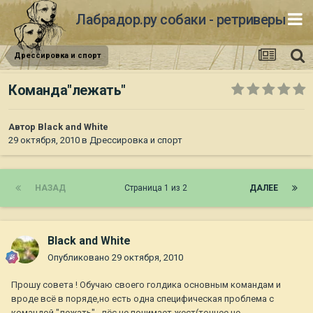
Лабрадор.ру собаки - ретриверы
Дрессировка и спорт
Команда"лежать"
Автор
Black and White
29 октября, 2010
в
Дрессировка и спорт
НАЗАД
Страница 1 из 2
ДАЛЕЕ
Black and White
Опубликовано
29 октября, 2010
Прошу совета ! Обучаю своего голдика основным командам и
вроде всё в поряде,но есть одна специфическая проблема с
командой "лежать" - пёс не понимает жест(точнее,не