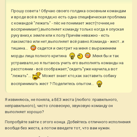
Прошу совета ! Обучаю своего голдика основным командам
и вроде всё в поряде,но есть одна специфическая проблема
с командой "лежать" - пёс не понимает жест(точнее,не
воспринимает),выполняет команду только когда я опуская
руку вниз,к земле или к полу.Причём неважно - есть
лакомство или нет,выполняет всё равно.Команда - жест...и
тишина...
садится и смотрит на меня с выражением
морды лица полного критина
.Меня бы и так
устраивало,но я пытаюсь учить его выполнять команды на
расстоянии - всё соображает,"сидеть"уже научила,а вот
"лежать"...
Может знает кто,как заставить собаку
воспринимать жест ? Поделитесь опытом...
Я извиняюсь, не поняла, а БЕЗ жеста (любого: правильного,
неправильного), чисто словесную, звуковую команду он
выполняет хорошо?
Попробуйте зайти с этого конца. Добейтесь отличного исполнения
вообще без жеста, а потом введете тот, что вам нужен.