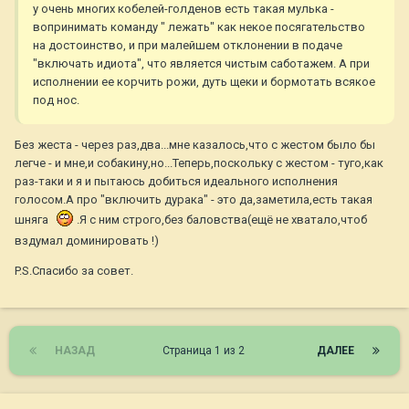
у очень многих кобелей-голденов есть такая мулька -
вопринимать команду " лежать" как некое посягательство
на достоинство, и при малейшем отклонении в подаче
"включать идиота", что является чистым саботажем. А при
исполнении ее корчить рожи, дуть щеки и бормотать всякое
под нос.
Без жеста - через раз,два...мне казалось,что с жестом было бы
легче - и мне,и собакину,но...Теперь,поскольку с жестом - туго,как
раз-таки и я и пытаюсь добиться идеального исполнения
голосом.А про "включить дурака" - это да,заметила,есть такая
шняга
.Я с ним строго,без баловства(ещё не хватало,чтоб
вздумал доминировать !)
P.S.Спасибо за совет.
НАЗАД
Страница 1 из 2
ДАЛЕЕ