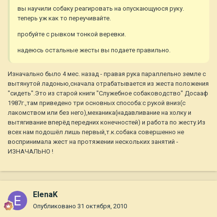
вы научили собаку реагировать на опускающуюся руку.
теперь уж как то переучивайте.
пробуйте с рывком тонкой веревки.
надеюсь остальные жесты вы подаете правильно.
Изначально было 4 мес. назад - правая рука параллельно земле с
вытянутой ладонью,сначала отрабатывается из жеста положения
"сидеть".Это из старой книги "Служебное собаководство" Досааф
1987г.,там приведено три основных способа:с рукой вниз(с
лакомством или без него),механика(надавливание на холку и
вытягивание вперёд передних конечностей) и работа по жесту.Из
всех нам подошёл лишь первый,т.к.собака совершенно не
воспринимала жест на протяжении нескольких занятий -
ИЗНАЧАЛЬНО !
ElenaK
Опубликовано
31 октября, 2010