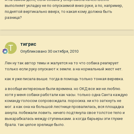
выполняет укладку не по опускаемой вниз руке, а по, например,
поднятой вертикально вверх, то какая кому должна быть
разница?
тигрис
Опубликовано
30 октября, 2010
Лен ну так автор темы и жалуется на то что собака реагирует
только если руку опускают к земле. а на нормальный жест нет.
как я уже писала выше. тогда в помощь только тонкая веревка.
а вообще интересные были времена. но ОКД все же не люблю.
хотя у меня собаки работали как часы. только одна Санта каждую
команду голосом сопровождала. поросиха. ни кто заткнуть не
мог. а как она на большой лестнице провалилась, вся площадка
ахнула. побежали ловить. ничего подтянула свое толстое тело и
выкарабкалась между ступеньками. а когда барьеры эти глухие
брала. так целое зрелище было.