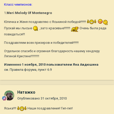
Класс чемпионов:
1.
Meri Melody Of Montenegro
Юлечка и Женя поздравляю с Яськиной победой!!!!!!!
Пускай мы лысые
,зато красивые!!!!!!!!
Очень была рада
повидаться!!!
Поздравляем всех призеров и победителей!!!!!!!
Отдельное спасибо и огромная благодарность нашему хендлеру
Лягиной Кристине!!!!!!!!!!!
Изменено
1 ноября, 2010
пользователем Яна Авдюшина
см. Правила форума, пункт 6.9
Натажко
Опубликовано
31 октября, 2010
Яська!!!!
Наши поздравления! Гип-гип!