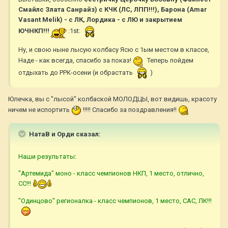
Смайлс Злата Санрайз) с КЧК (ЛС, ЛПП!!!), Барона (Amar
Vasant Melik) - с ЛК, Лордика - с ЛЮ и закрытием
ЮЧНКП!!!
:1st:
Ну, и свою ныне лысую колбасу Ясю с 1ым местом в классе,
Наде - как всегда, спасибо за показ!
Теперь пойдем
отдыхать до РРК-осени (и обрастать
)
Юлечка, вы с "лысой" колбаской МОЛОДЦЫ, вот видишь, красоту
ничем не испортить
!!!!! Спасибо за поздравления!!
НатаВ и Орди сказал:
Наши результаты:
"Артемида" моно - класс чемпионов НКП, 1 место, отлично,
СС!!!
"Одинцово" регионалка - класс чемпионов, 1 место, САС, ЛК!!!