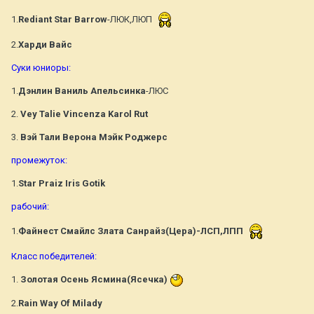
1.
Rediant Star Barrow
-ЛЮК,ЛЮП
2.
Харди Вайс
Суки юниоры:
1.
Дэнлин Ваниль Апельсинка
-ЛЮС
2.
Vey Talie Vincenza Karol Rut
3.
Вэй Тали Верона Мэйк Роджерс
промежуток:
1.
Star Praiz Iris Gotik
рабочий:
1.
Файнест Смайлс Злата Санрайз(Цера)-ЛСП,ЛПП
Класс победителей:
1.
Золотая Осень Ясмина(Ясечка)
2.
Rain Way Of Milady