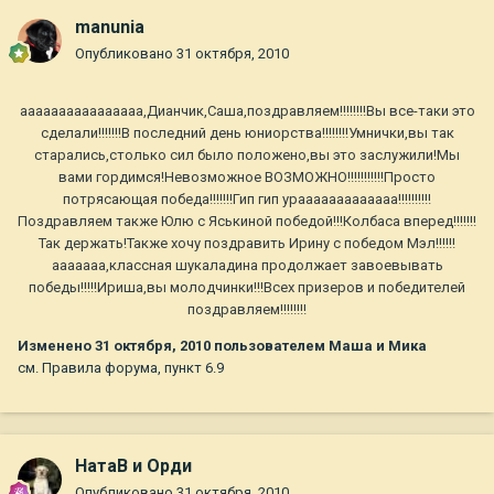
manunia
Опубликовано
31 октября, 2010
аааааааааааааааа,Дианчик,Саша,поздравляем!!!!!!!!Вы все-таки это
сделали!!!!!!!В последний день юниорства!!!!!!!!Умнички,вы так
старались,столько сил было положено,вы это заслужили!Мы
вами гордимся!Невозможное ВОЗМОЖНО!!!!!!!!!!!Просто
потрясающая победа!!!!!!!Гип гип урааааааааааааа!!!!!!!!!!
Поздравляем также Юлю с Яськиной победой!!!Колбаса вперед!!!!!!!
Так держать!Также хочу поздравить Ирину с победом Мэл!!!!!!
ааааааа,классная шукаладина продолжает завоевывать
победы!!!!!Ириша,вы молодчинки!!!Всех призеров и победителей
поздравляем!!!!!!!!
Изменено
31 октября, 2010
пользователем Маша и Мика
см. Правила форума, пункт 6.9
НатаВ и Орди
Опубликовано
31 октября, 2010