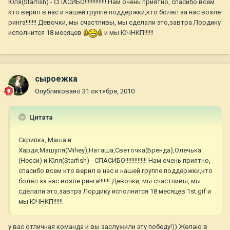
Юля(Starfish) - СПАСИБО!!!!!!!!!!!!!! Нам очень приятно, спасибо всем
кто верил в нас и нашей группе поддержки,кто болел за нас возле
ринга!!!!!!! Девочки, мы счастливы, мы сделали это,завтра Лордику
исполнится 18 месяцев
и мы ЮЧНКП!!!!!!
сыроежка
Опубликовано
31 октября, 2010
Цитата
Скрипка, Маша и
Харди,Машуля(Mihey),Наташа,Светочка(Бренда),Олечька
(Несси) и Юля(Starfish) - СПАСИБО!!!!!!!!!!!!!! Нам очень приятно,
спасибо всем кто верил в нас и нашей группе поддержки,кто
болел за нас возле ринга!!!!!!! Девочки, мы счастливы, мы
сделали это,завтра Лордику исполнится 18 месяцев 1st.gif и
мы ЮЧНКП!!!!!!
у вас отличная команда и вы заслужили эту победу!)) Желаю в