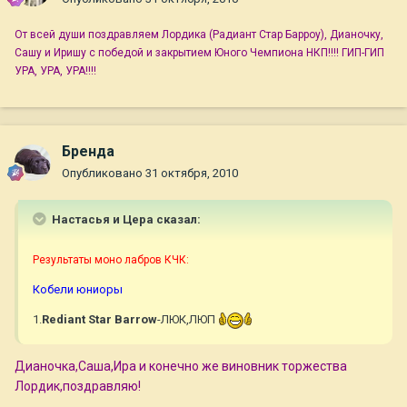
От всей души поздравляем Лордика (Радиант Стар Барроу), Дианочку,
Сашу и Иришу с победой и закрытием Юного Чемпиона НКП!!!! ГИП-ГИП
УРА, УРА, УРА!!!!
Бренда
Опубликовано
31 октября, 2010
Настасья и Цера сказал:
Результаты моно лабров КЧК:
Кобели юниоры
1.
Rediant Star Barrow
-ЛЮК,ЛЮП
Дианочка,Саша,Ира и конечно же виновник торжества
Лордик,поздравляю!