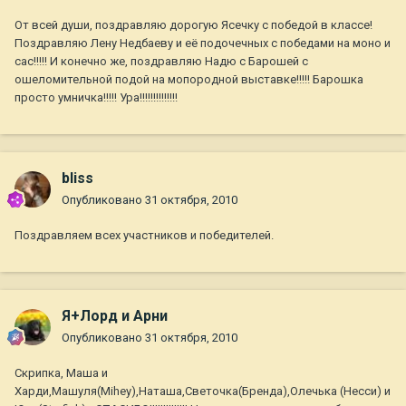
От всей души, поздравляю дорогую Ясечку с победой в классе!
Поздравляю Лену Недбаеву и её подочечных с победами на моно и
сас!!!!! И конечно же, поздравляю Надю с Барошей с
ошеломительной подой на мопородной выставке!!!!! Барошка
просто умничка!!!!! Ура!!!!!!!!!!!!!!
bliss
Опубликовано
31 октября, 2010
Поздравляем всех участников и победителей.
Я+Лорд и Арни
Опубликовано
31 октября, 2010
Скрипка, Маша и
Харди,Машуля(Mihey),Наташа,Светочка(Бренда),Олечька (Несси) и