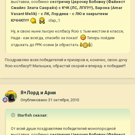
выставки, особенно
сестричку Церочку Бобовну (Файнест
Смайлс Злата Санрайз) с КЧК (ЛС, ЛПП!!!), Барона (Amar
Vasant Melik) - с ЛК, Лордика - с ЛЮ и закрытием
ЮЧНКП!!!
:clap_1:
Ну, и свою ныне лысую колбасу Ясю с 1ым местом в классе,
Наде - как всегда, спасибо за показ!
Теперь пойдем
отдыхать до РРК-осени (и обрастать
)
Поздравляю всех победителей и призеров и, конечно, свою дочу
Ясю-колбасу!!! Малышка, обрастай скорей и вперед- к победам!!!
Я+Лорд и Арни
Опубликовано
31 октября, 2010
Starfish сказал:
От всей души поздравляем победителей монопородной
выставки, особенно
сестричку Церочку Бобовну (Файнест