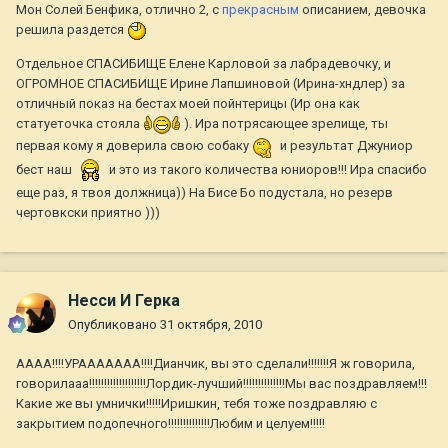
Мон Солей Бенфика, отлично 2, с
прекрасным
описанием, девочка
решила раздется
Отдельное СПАСИБИЩЕ Елене Карловой за лабрадевочку, и
ОГРОМНОЕ СПАСИБИЩЕ Ирине Лапшиновой (Ирина-хндлер) за
отличный показ на бестах моей пойнтерицы (Ир она как
статуеточка стояла
). Ира потрясающее зрелище, ты
первая кому я доверила свою собаку
и результат Джуниор
бест наш
и это из такого количества юниоров!!! Ира спасибо
еще раз, я твоя должница)) На Бисе Бо подустала, но резерв
чертовкски приятно )))
Несси И Герка
Опубликовано
31 октября, 2010
АААА!!!!УРААААААА!!!!Дианчик, вы это сделали!!!!!!!Я ж говорила,
говорилааа!!!!!!!!!!!!!!!!!!!Лордик-лучший!!!!!!!!!!!!!!Мы вас поздравляем!!!
Какие же вы умнички!!!!!Иришкин, тебя тоже поздравляю с
закрытием подопечного!!!!!!!!!!!!!!Любим и целуем!!!!!