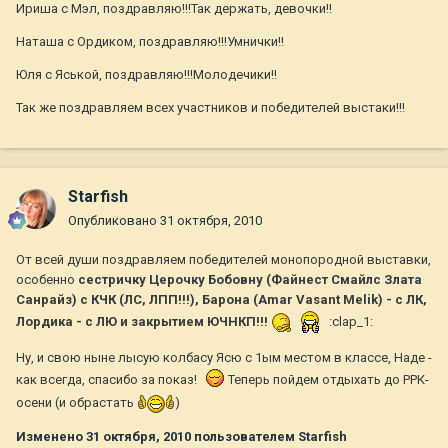
Ириша с Мэл, поздравляю!!!Так держать, девочки!!
Наташа с Ордиком, поздравляю!!!Умнички!!
Юля с Яськой, поздравляю!!!Молодечики!!
Так же поздравляем всех участников и победителей выстаки!!!
Starfish
Опубликовано
31 октября, 2010
От всей души поздравляем победителей монопородной выставки,
особенно
сестричку Церочку Бобовну (Файнест Смайлс Злата
Санрайз) с КЧК (ЛС, ЛПП!!!), Барона (Amar Vasant Melik) - с ЛК,
Лордика - с ЛЮ и закрытием ЮЧНКП!!!
:clap_1:
Ну, и свою ныне лысую колбасу Ясю с 1ым местом в классе, Наде -
как всегда, спасибо за показ!
Теперь пойдем отдыхать до РРК-
осени (и обрастать
)
Изменено
31 октября, 2010
пользователем Starfish