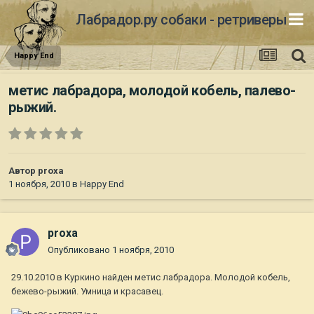
Лабрадор.ру собаки - ретриверы
Happy End
метис лабрадора, молодой кобель, палево-
рыжий.
Автор
proxa
1 ноября, 2010
в
Happy End
proxa
Опубликовано
1 ноября, 2010
29.10.2010 в Куркино найден метис лабрадора. Молодой кобель,
бежево-рыжий. Умница и красавец.