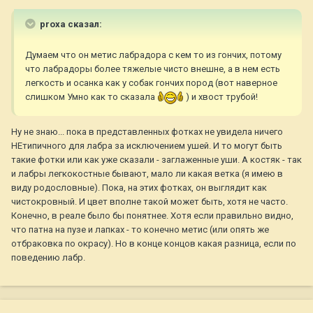
proxa сказал:
Думаем что он метис лабрадора с кем то из гончих, потому
что лабрадоры более тяжелые чисто внешне, а в нем есть
легкость и осанка как у собак гончих пород (вот наверное
слишком Умно как то сказала
) и хвост трубой!
Ну не знаю... пока в представленных фотках не увидела ничего
НЕтипичного для лабра за исключением ушей. И то могут быть
такие фотки или как уже сказали - заглаженные уши. А костяк - так
и лабры легкокостные бывают, мало ли какая ветка (я имею в
виду родословные). Пока, на этих фотках, он выглядит как
чистокровный. И цвет вполне такой может быть, хотя не часто.
Конечно, в реале было бы понятнее. Хотя если правильно видно,
что патна на пузе и лапках - то конечно метис (или опять же
отбраковка по окрасу). Но в конце концов какая разница, если по
поведению лабр.