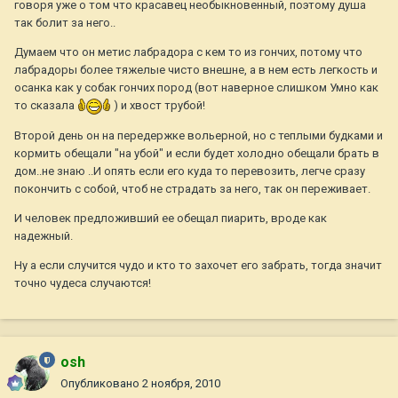
говоря уже о том что красавец необыкновенный, поэтому душа
так болит за него..
Думаем что он метис лабрадора с кем то из гончих, потому что
лабрадоры более тяжелые чисто внешне, а в нем есть легкость и
осанка как у собак гончих пород (вот наверное слишком Умно как
то сказала
) и хвост трубой!
Второй день он на передержке вольерной, но с теплыми будками и
кормить обещали "на убой" и если будет холодно обещали брать в
дом..не знаю ..И опять если его куда то перевозить, легче сразу
покончить с собой, чтоб не страдать за него, так он переживает.
И человек предложивший ее обещал пиарить, вроде как
надежный.
Ну а если случится чудо и кто то захочет его забрать, тогда значит
точно чудеса случаются!
osh
Опубликовано
2 ноября, 2010