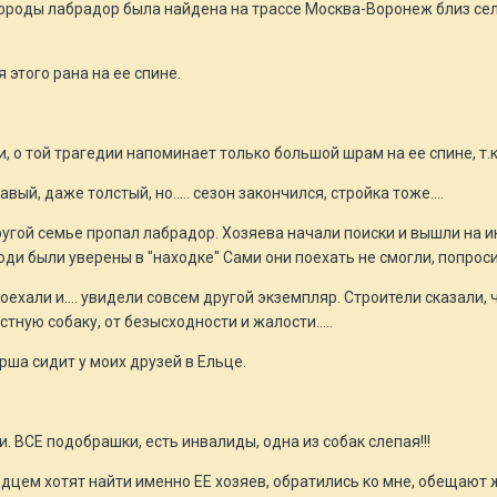
породы лабрадор была найдена на трассе Москва-Воронеж близ се
 этого рана на ее спине.
о той трагедии напоминает только большой шрам на ее спине, т.к. 
вый, даже толстый, но..... сезон закончился, стройка тоже....
другой семье пропал лабрадор. Хозяева начали поиски и вышли на и
ди были уверены в "находке" Сами они поехать не смогли, попроси
поехали и.... увидели совсем другой экземпляр. Строители сказали, 
тную собаку, от безысходности и жалости.....
ша сидит у моих друзей в Ельце.
и. ВСЕ подобрашки, есть инвалиды, одна из собак слепая!!!
дцем хотят найти именно ЕЕ хозяев, обратились ко мне, обещают 