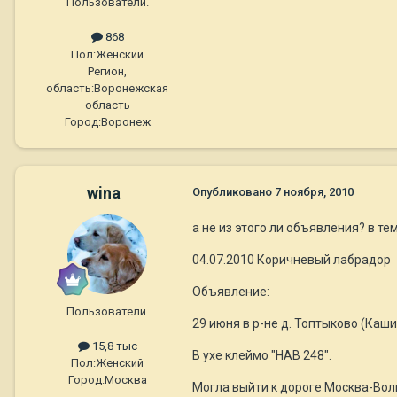
Пользователи.
868
Пол:
Женский
Регион,
область:
Воронежская
область
Город:
Воронеж
wina
Опубликовано
7 ноября, 2010
а не из этого ли объявления? в т
04.07.2010 Коричневый лабрадор
Объявление:
Пользователи.
29 июня в р-не д. Топтыково (Каш
15,8 тыс
В ухе клеймо "HAB 248".
Пол:
Женский
Город:
Москва
Могла выйти к дороге Москва-Вол