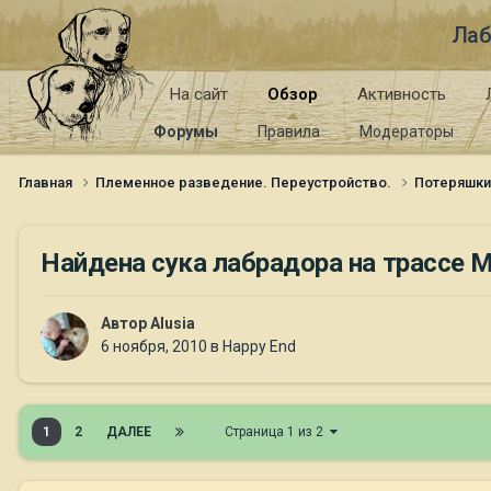
Лаб
На сайт
Обзор
Активность
Форумы
Правила
Модераторы
Главная
Племенное разведение. Переустройство.
Потеряшк
Найдена сука лабрадора на трассе 
Автор
Alusia
6 ноября, 2010
в
Happy End
1
2
ДАЛЕЕ
Страница 1 из 2