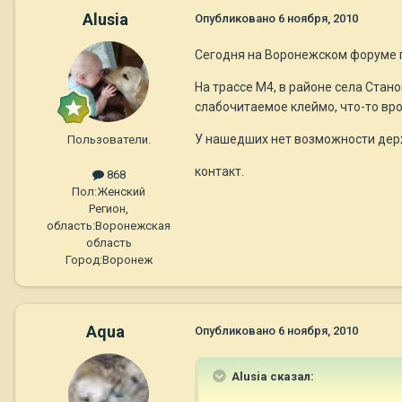
Alusia
Опубликовано
6 ноября, 2010
Сегодня на Воронежском форуме по
На трассе М4, в районе села Стано
слабочитаемое клеймо, что-то врод
У нашедших нет возможности держ
Пользователи.
контакт.
868
Пол:
Женский
Регион,
область:
Воронежская
область
Город:
Воронеж
Aqua
Опубликовано
6 ноября, 2010
Alusia сказал: