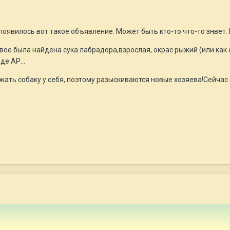
явилось вот такое объявление. Может быть кто-то что-то знвет. 
вое была найдена сука лабрадора,взрослая, окрас рыжий (или как о
е АР...
ать собаку у себя, поэтому разыскиваются новые хозяева!Сейчас 