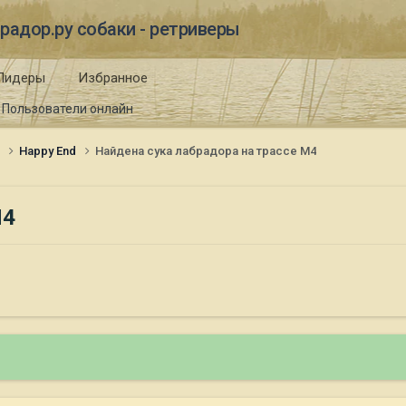
радор.ру собаки - ретриверы
Лидеры
Избранное
Пользователи онлайн
и
Happy End
Найдена сука лабрадора на трассе М4
М4