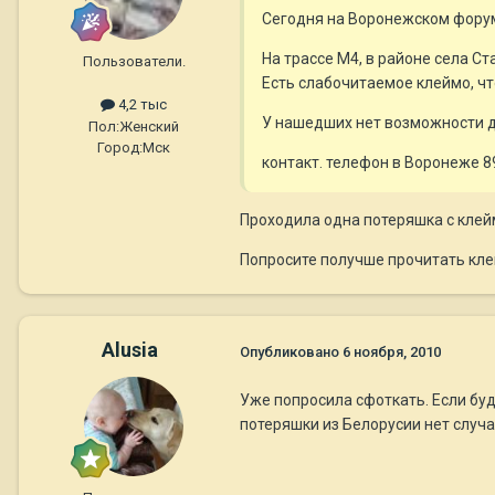
Сегодня на Воронежском форуме
На трассе М4, в районе села Ст
Пользователи.
Есть слабочитаемое клеймо, что
4,2 тыс
У нашедших нет возможности де
Пол:
Женский
Город:
Мск
контакт. телефон в Воронеже 
Проходила одна потеряшка с клейм
Попросите получше прочитать кле
Alusia
Опубликовано
6 ноября, 2010
Уже попросила сфоткать. Если буд
потеряшки из Белорусии нет случа