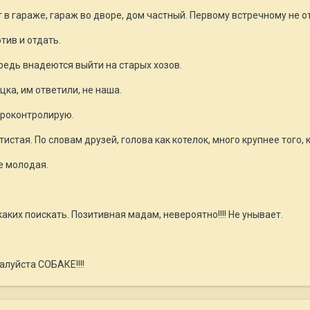
 в гараже, гараж во дворе, дом частный. Первому встречному не о
тив и отдать.
редь внадеются выйти на старых хозов.
ка, им ответили, не наша.
проконтролирую.
стая. По словам друзей, голова как котелок, много крупнее того, 
не молодая.
аких поискать. Позитивная мадам, невероятно!!!! Не унывает.
алуйста СОБАКЕ!!!!