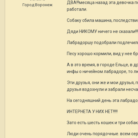
ДВА!!!месяца назад эта девочка 
Город:
Воронеж
работали.
Собаку сбила машина, последствия
Дяди НИКОМУ ничего не сказали!!!
Лабрадоршу подобрали подлечили, 
Песу хорошо кормили, вид у нее бра
А в это время, в городе Ельце, в 
инфы о ничейном лабрадоре, то лю
Эти друзья, они же и мои друзья, 
друзья вздохнули и забрали несчас
На сегодняшний день эта лабрадор
ИНТЕРНЕТА У НИХ НЕТ!!!!!
Зато есть шесть кошек и три собак
Люди очень порядочные. всем сер