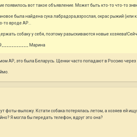
 появилось вот такое объявление. Может быть кто-то что-то знве
ановое была найдена сука лабрадора,взрослая, окрас рыжий (или ка
-то вроде АР...
ржать собаку у себя, поэтому разыскиваются новые хозяева!Сейча
89___________ Марина
ом AР, это была Беларусь. Щенки часто попадают в Россию через 
ймо.
ут фоты-выложу. Кстати собака потерялась летом, а хозяев ей ищут
йно? Я могла бы передать телефон, вдруг это она?