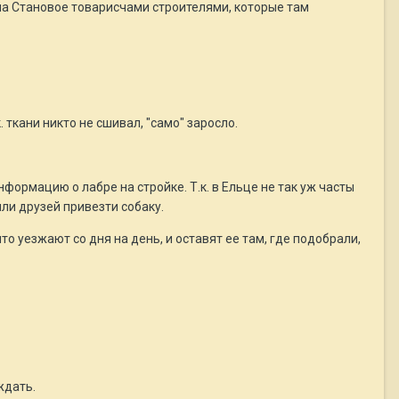
ла Становое товарисчами строителями, которые там
ткани никто не сшивал, "само" заросло.
нформацию о лабре на стройке. Т.к. в Ельце не так уж часты
ли друзей привезти собаку.
что уезжают со дня на день, и оставят ее там, где подобрали,
ждать.