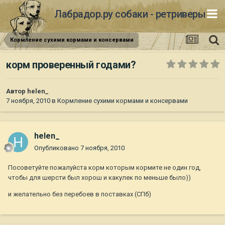
Лабрадор.ру собаки - ретриверы
Кормление сухими кормами и консервами
корм проверенный годами?
Автор
helen_
7 ноября, 2010
в
Кормление сухими кормами и консервами
helen_
Опубликовано
7 ноября, 2010
Посоветуйте пожалуйста корм которым кормите не один год,
чтобы для шерсти был хорош и какулек по меньше было))
и желательно без перебоев в поставках (СПб)