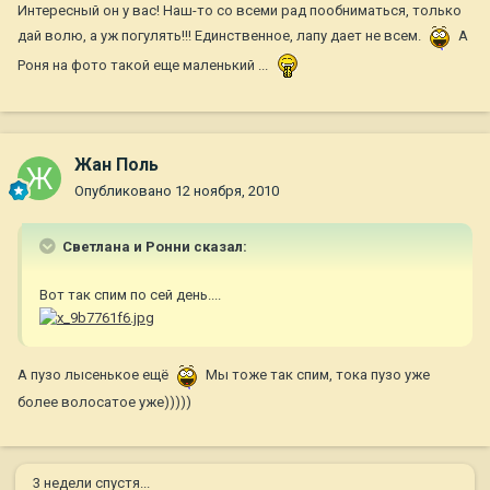
Интересный он у вас! Наш-то со всеми рад пообниматься, только
дай волю, а уж погулять!!! Единственное, лапу дает не всем.
А
Роня на фото такой еще маленький ...
Жан Поль
Опубликовано
12 ноября, 2010
Светлана и Ронни сказал:
Вот так спим по сей день....
А пузо лысенькое ещё
Мы тоже так спим, тока пузо уже
более волосатое уже)))))
3 недели спустя...