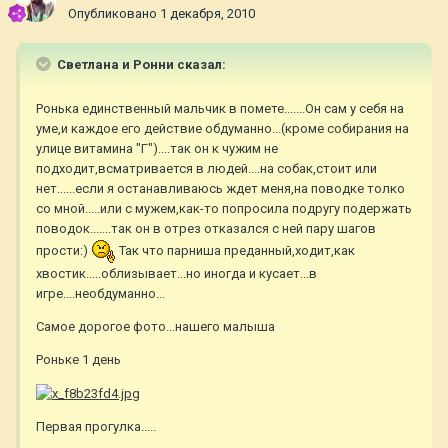
Опубликовано
1 декабря, 2010
Светлана и Ронни сказал:
Ронька единственный мальчик в помете.......Он сам у себя на
уме,и каждое его действие обдуманно...(кроме собирания на
улице витамина "Г")....так он к чужим не
подходит,всматривается в людей....на собак,стоит или
нет......если я останавливаюсь ждет меня,на поводке толко
со мной.....или с мужем,как-то попросила подругу подержать
поводок.......так он в отрез отказался с ней пару шагов
прости:)
Так что парниша преданный,ходит,как
хвостик.....облизывает...но иногда и кусает...в
игре....необдуманно...
Самое дорогое фото...нашего малыша
Роньке 1 день
Первая прогулка.....