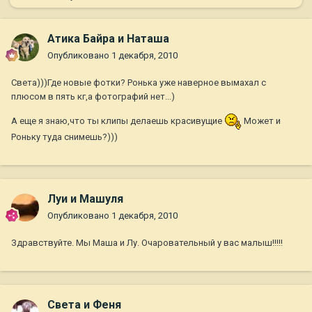
Атика Байра и Наташа
Опубликовано
1 декабря, 2010
Света)))Где новые фотки? Ронька уже наверное вымахал с
плюсом в пять кг,а фотографий нет...)
А еще я знаю,что ты клипы делаешь красивущие
Может и
Роньку туда снимешь?)))
Луи и Машуля
Опубликовано
1 декабря, 2010
Здравствуйте. Мы Маша и Лу. Очаровательный у вас малыш!!!!!
Света и Феня