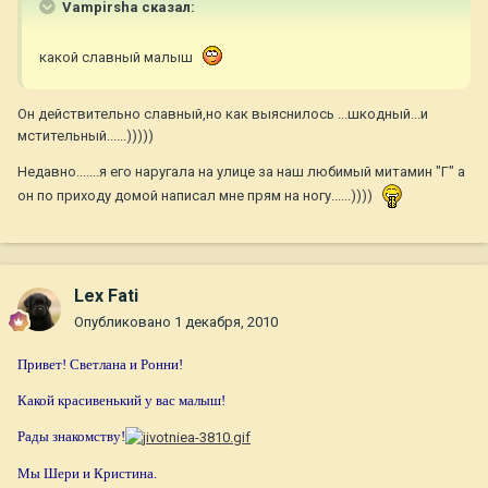
Vampirsha сказал:
какой славный малыш
Он действительно славный,но как выяснилось ...шкодный...и
мстительный......)))))
Недавно.......я его наругала на улице за наш любимый митамин "Г" а
он по приходу домой написал мне прям на ногу......))))
Lex Fati
Опубликовано
1 декабря, 2010
Привет! Светлана и Ронни!
Какой красивенький у вас малыш!
Рады знакомству!
Мы Шери и Кристина.