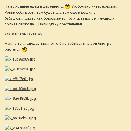
На выходные едем в деревню.....
Уж больно интересно,как
Ронни себя вести там будет......а там еще и кошки у
бабушки........жуть как боюсь,за-то поля...раздолье...глушь....и
полная свобода.....мальчугану обеспечены!!!!
Фото потом выложу.....
А энто так......недавние.......что б не забывать,как он быстро
растет....