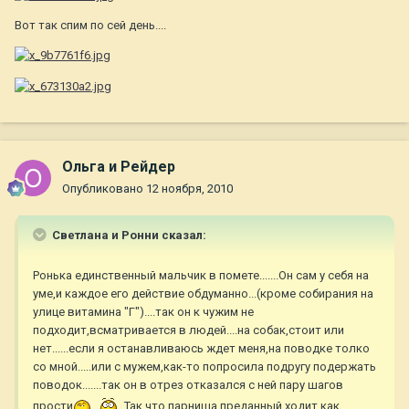
Вот так спим по сей день....
Ольга и Рейдер
Опубликовано
12 ноября, 2010
Светлана и Ронни сказал:
Ронька единственный мальчик в помете.......Он сам у себя на
уме,и каждое его действие обдуманно...(кроме собирания на
улице витамина "Г")....так он к чужим не
подходит,всматривается в людей....на собак,стоит или
нет......если я останавливаюсь ждет меня,на поводке толко
со мной.....или с мужем,как-то попросила подругу подержать
поводок.......так он в отрез отказался с ней пару шагов
прости
Так что парниша преданный,ходит,как