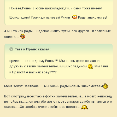
Привет,Ронни! Любим шоколадок,т.к. и сами тоже имеем!
Шоколадный Граннд и палевый Рикки
Рады знакомству!
А мы то как рады.....надеюсь найти тут много друзей....и полезные
советы...
Тата и Прайс сказал:
привет шоколадному Ронни!!!!! Мы очень даже согласны
дружить с таким замечательным шОколадиком
Мы Таня
и Прайс!!!! А вас как зовут???
Меня зовут Светлана.......мы очень рады новым знакомствам
Вот смотрю,у всех такие фотки замечательные....а моего непоседу
не поймать.........он или убегает от фотоаппарата,либо пытается его
съесть......Он вообще очень любит все поесть...