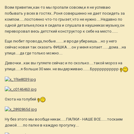
Всем приветик,как-то мы пропали совсем,и я не успеваю
побывать у всех в гостях...Роня совершенно не дает посидеть за
компом......постоянно что-то грызет,что не нужно.....Недавно по
одной детальке,пока я сидела и слушала в наушниках музыку,он
переворовал весь детсткий конструктор к себе на место.......
Еще любит провода,любые.........и вроде убираешь....но у него
сейчас новая так сказать ФИШКА.....он у меня копает.......дома....на
улице.....да где только можно....
Девочки...как вы гуляете сейчас и по сколько.....такой мороз на
улице......я больше 30 мин. не выдерживаю........Бррррррррррр
Охота на голубей
Ну без этого мы вообще никак......ПАЛКИ - НАШЕ ВСЕ.......тоскаем
домой.......по палке в каждую прогулку....