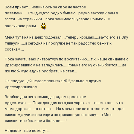
Всем привет....извиняюсь за свое не частое
появлени......Стыдно,что редко бываю...редко захожу к вам в
гости...на странички....пока занимаюсь усерно Ронькой...и
залечиваю раны...
Меня тут Рня на днях подрезал.....теперь хромаю.....за-то его за Опу
тяпнули......и сегодня на прогулке не так радостно бежит к
собакам....
Пока зачитываю литературу по воспитанию....т.к. наше свидание с
дресировщиком не заладились.....Ронька его ну очень боится.....да
же любимую еду из рук брать не стал...
На следующей неделе попытка № 2,только с другим
дрессировщиком.
Вообще для него команды рядом просто не
существует.......Пододок для него,как упряжка....тянет так......что
мама дорогая......я летаю......На моем теле не осталось места для
синяком,а учитывая еще и потрясающую погодку.... :) Мои
синяки...все больше и больше.....!!!
Надеюсь...нам помогут.....