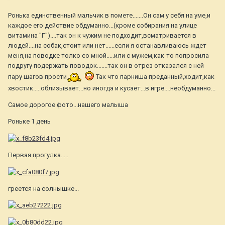
Ронька единственный мальчик в помете.......Он сам у себя на уме,и
каждое его действие обдуманно...(кроме собирания на улице
витамина "Г")....так он к чужим не подходит,всматривается в
людей....на собак,стоит или нет......если я останавливаюсь ждет
меня,на поводке толко со мной.....или с мужем,как-то попросила
подругу подержать поводок.......так он в отрез отказался с ней
пару шагов прости
Так что парниша преданный,ходит,как
хвостик.....облизывает...но иногда и кусает...в игре....необдуманно...
Самое дорогое фото...нашего малыша
Роньке 1 день
Первая прогулка.....
греется на солнышке...