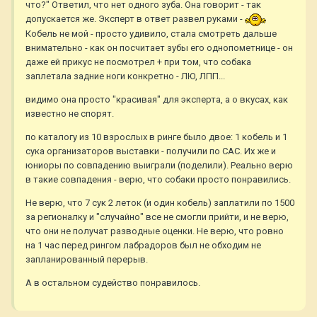
что?" Ответил, что нет одного зуба. Она говорит - так
допускается же. Эксперт в ответ развел руками -
Кобель не мой - просто удивило, стала смотреть дальше
внимательно - как он посчитает зубы его однопометнице - он
даже ей прикус не посмотрел + при том, что собака
заплетала задние ноги конкретно - ЛЮ, ЛПП...
видимо она просто "красивая" для эксперта, а о вкусах, как
известно не спорят.
по каталогу из 10 взрослых в ринге было двое: 1 кобель и 1
сука организаторов выставки - получили по САС. Их же и
юниоры по совпадению выиграли (поделили). Реально верю
в такие совпадения - верю, что собаки просто понравились.
Не верю, что 7 сук 2 леток (и один кобель) заплатили по 1500
за регионалку и "случайно" все не смогли прийти, и не верю,
что они не получат разводные оценки. Не верю, что ровно
на 1 час перед рингом лабрадоров был не обходим не
запланированный перерыв.
А в остальном судейство понравилось.