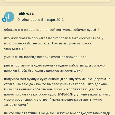
lelik-cas
Опубликовано
5 января, 2012
обожаю его он возглавляет рейтинг моих любимых судей !!!
что могу сказать про него ! любит собак в английском стиле ,у
моих сильно зубы не смотрел !! но на его ринг лучше не
опаздывать !
у меня с ним вообще история смешная произошла !!
ринги поставили в одно время на одном лабры на другом моно
цвергов ! лабр был один а цвергов аж семь штук !
получила моя лучшую суку юниона ,и слышу что меня с цвергом на
стол вызываю да и как то выпало у меня из головы что должно
быть сравнение с кобелем юниором ,и я побежала к цвергам
прямо по рингу на котором судил БУРЫКИН ,тут мне закричали что
у меня сравнение , я в ответ " мама мне цвегра ставить нужно
,выводи сама "
на что мне ответили "я не умею " и тут ко мне подходит Александр