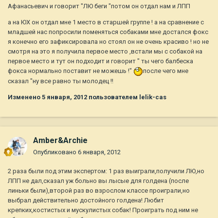
Афанасьевич и говорит "ЛЮ беги "потом он отдал нам и ЛПП
а на ЮХ он отдал мне 1 место в старшей группе ! а на сравнение с
младшей нас попросили поменяться собаками мне достался фокс
я конечно его зафиксировала но стоял он не очень красиво ! но не
смотря на это я получила первое место ,встали мы с собакой на
первое место и тут он подходит и говорит " ты чего балбеска
фокса нормально поставит не можешь !"
после чего мне
сказал "ну все равно ты молодец !!
Изменено
5 января, 2012
пользователем lelik-cas
Amber&Archie
Опубликовано
6 января, 2012
2 раза были под этим экспертом: 1 раз выиграли,получили ЛЮ,но
ЛПП не дал,сказал уж больно вы лысые для голдена (после
линьки были),второй раз во взрослом классе проиграли,но
выбрал действительно достойного голдена! Любит
крепких,костистых и мускулистых собак! Проиграть под ним не