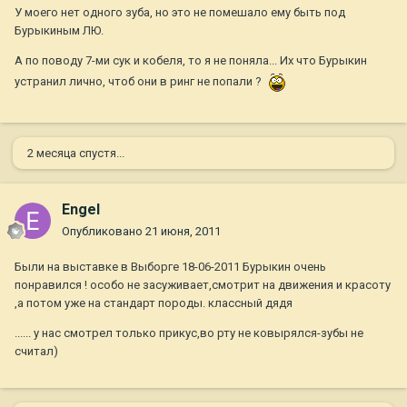
У моего нет одного зуба, но это не помешало ему быть под
Бурыкиным ЛЮ.
А по поводу 7-ми сук и кобеля, то я не поняла... Их что Бурыкин
устранил лично, чтоб они в ринг не попали ?
2 месяца спустя...
Engel
Опубликовано
21 июня, 2011
Были на выставке в Выборге 18-06-2011 Бурыкин очень
понравился ! особо не засуживает,смотрит на движения и красоту
,а потом уже на стандарт породы. классный дядя
...... у нас смотрел только прикус,во рту не ковырялся-зубы не
считал)