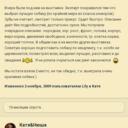
Вчера были под ним на выставке. Эксперт понравился тем что
выбрал лучшую собаку (по крайней мере из класса юниоров).
Зубы не считает, смотрит только прикус. Судит быстро. Описание
даёт без подробностей, достаточно сухое. Мы получили
очередное описание : породная, хор. рост, фронт, голова, корпус,
верх норма, движения свободные, конечности, гр. клетка норма,
хороший толчок. В общем как и на многих других выставках.
Советую хорошо подготовить собаку по хендлингу, т.к. особо не
церемонится, посмотрел всех, выделил лучшую, расставил и до
свидания
. Я не успела очухаться как ринг закончился
Мы кстати взяли 2 место, не так обидно, т.к. выиграла очень
красивая собака )
Изменено
2 ноября, 2009
пользователем Lily и Катя
10 месяцев спустя...
Катя&Нюша