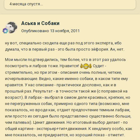
4 месяца спустя...
Аська и Собаки
Опубликовано
13 ноября, 2011
ну вот, специально сходила еще раз под этого эксперта, ибо
думала, что в первый раз - это была просто эйфория. Ан, нет.
Мои мысли подтвердились, тем более, что в этот раз удалось
посмотреть и лабров тоже. Нравится!
Судит -
стремительно, но при этом - описания очень полные, четкие,
исчерпывающие. Видно, какие именно собаки, в каком типе ему
нравится. У нас описание - практически дословно, как и в
прошлый раз. Результат - в точности такой же (с поправкой на
возраст). В лабрах - выбрал в самом деле красивых, крепких, но
не перегруженных собак, примерно одного типа (возможно, мне
показалось, но вроде как, отдает предпочтение темным лабрам,
или просто их сегодня было представлено существенно больше,
чем палевых). Ценит движения. Но итоговый выбор делает - по
общей картине - экстерьер+тип+движения. К хендлингу особо, как
мне показалось, не придирается, но хороший показ - отметит.