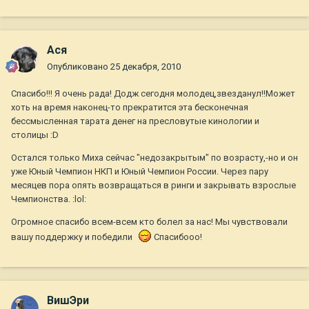
Ася
Опубликовано
25 декабря, 2010
Спасибо!!! Я очень рада! Додж сегодня молодец,звезданул!!Может
хоть на время наконец-то прекратится эта бесконечная
бессмысленная тарата денег на пресловутые кинологии и
столицы :D
Остался только Миха сейчас "недозакрытым" по возрасту,-но и он
уже Юный Чемпион НКП и Юный Чемпион России. Через пару
месяцев пора опять возвращаться в ринги и закрывать взрослые
Чемпионства. :lol:
Огромное спасибо всем-всем кто болел за нас! Мы чувствовали
вашу поддержку и победили
Спасибооо!
ВишЭри