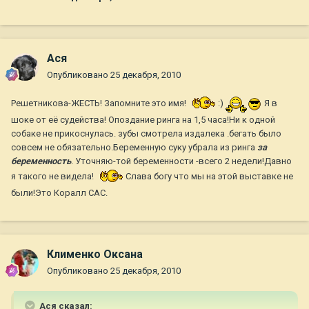
Ася
Опубликовано
25 декабря, 2010
Решетникова-ЖЕСТЬ! Запомните это имя!
:)
Я в
шоке от её судейства! Опоздание ринга на 1,5 часа!Ни к одной
собаке не прикоснулась. зубы смотрела издалека .бегать было
совсем не обязательно.Беременную суку убрала из ринга
за
беременность
. Уточняю-той беременности -всего 2 недели!Давно
я такого не видела!
Слава богу что мы на этой выставке не
были!Это Коралл САС.
Клименко Оксана
Опубликовано
25 декабря, 2010
Ася сказал: