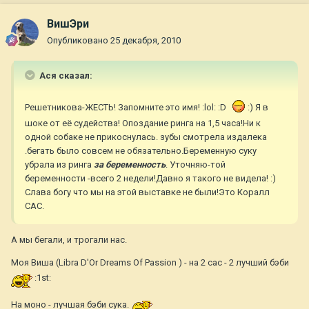
ВишЭри
Опубликовано
25 декабря, 2010
Ася сказал:
Решетникова-ЖЕСТЬ! Запомните это имя! :lol: :D
:) Я в
шоке от её судейства! Опоздание ринга на 1,5 часа!Ни к
одной собаке не прикоснулась. зубы смотрела издалека
.бегать было совсем не обязательно.Беременную суку
убрала из ринга
за беременность
. Уточняю-той
беременности -всего 2 недели!Давно я такого не видела! :)
Слава богу что мы на этой выставке не были!Это Коралл
САС.
А мы бегали, и трогали нас.
Моя Виша (Libra D'Or Dreams Of Passion ) - на 2 сас - 2 лучший бэби
:1st:
На моно - лучшая бэби сука.