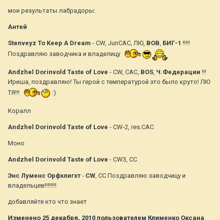
мои результаты лабрадоры:
Антей
Stenveyz To Keep A Dream
- CW, JunCAC, ЛЮ,
ВОВ
,
БИГ-1
!!!!!
Поздравляю заводчика и владелицу
Andzhel Dorinvold Taste of Love
- CW, CAC,
BOS
,
Ч.Федерации
!!!
Ириша, поздравляю! Ты герой с температурой это было круто! ЛЮ
ТЯ!!!
:)
Коралл
Andzhel Dorinvold Taste of Love
- CW-2, res.CAC
Моно
Andzhel Dorinvold Taste of Love
- CW3, CC
Энс Луменс Орфхлигхт
-
CW
, CC Поздравляю заводчицу и
владельцев!!!!!!!!
добавляйте кто что знает
Изменено
25 декабря, 2010
пользователем Клименко Оксана