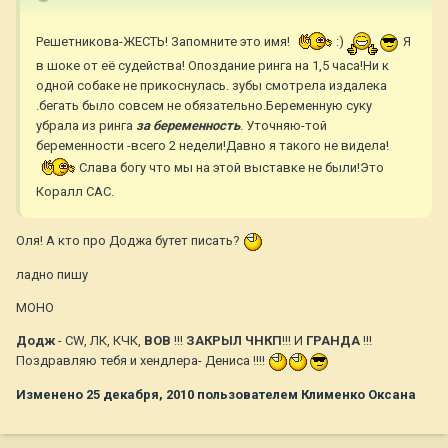
Решетникова-ЖЕСТЬ! Запомните это имя!
:)
Я
в шоке от её судейства! Опоздание ринга на 1,5 часа!Ни к
одной собаке не прикоснулась. зубы смотрела издалека
.бегать было совсем не обязательно.Беременную суку
убрала из ринга
за беременность
. Уточняю-той
беременности -всего 2 недели!Давно я такого не видела!
Слава богу что мы на этой выставке не были!Это
Коралл САС.
Оля! А кто про Доджа бутет писать?
ладно пишу
МОНО
Додж
- CW, ЛК, КЧК,
ВОВ
!!!
ЗАКРЫЛ ЧНКП
!!! И
ГРАНДА
!!!
Поздравляю тебя и хендлера- Дениса !!!!
Изменено
25 декабря, 2010
пользователем Клименко Оксана