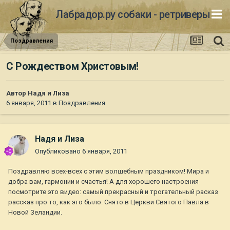
Лабрадор.ру собаки - ретриверы
Поздравления
С Рождеством Христовым!
Автор
Надя и Лиза
6 января, 2011
в
Поздравления
Надя и Лиза
Опубликовано
6 января, 2011
Поздравляю всех-всех с этим волшебным праздником! Мира и
добра вам, гармонии и счастья! А для хорошего настроения
посмотрите это видео: самый прекрасный и трогательный расказ
рассказ про то, как это было. Снято в Церкви Святого Павла в
Новой Зеландии.