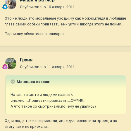
Опубликовано
10 января, 2011
Это не люди,это моральные уроды!Ну как можно,глядя в любящие
глаза своей собаки,привязать ее и уйти?Никогда этого не пойму...
Парнишку обязательно попиарю.
Груня
Опубликовано
11 января, 2011
Маняшка сказал:
Наташ-таких то и людьми назвать
сложно.....Привезти,привязать.....С***И!!!!
А что такое со смотринами,почему не удались?
Одни люди так и не приехали, дважды переносили время, а по
итогу так и не приехали...