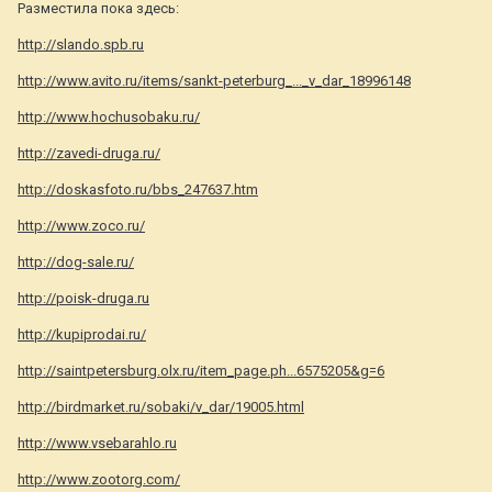
Разместила пока здесь:
http://slando.spb.ru
http://www.avito.ru/items/sankt-peterburg_..._v_dar_18996148
http://www.hochusobaku.ru/
http://zavedi-druga.ru/
http://doskasfoto.ru/bbs_247637.htm
http://www.zoco.ru/
http://dog-sale.ru/
http://poisk-druga.ru
http://kupiprodai.ru/
http://saintpetersburg.olx.ru/item_page.ph...6575205&g=6
http://birdmarket.ru/sobaki/v_dar/19005.html
http://www.vsebarahlo.ru
http://www.zootorg.com/