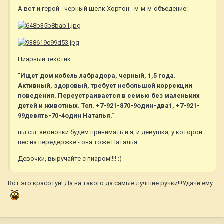
А вот и герой - черный шелк Хортон - м-м-м-объедение:
Пиарный текстик:
"Ищет дом кобель лабрадора, черный, 1,5 года.
Активный, здоровый, требует небольшой коррекции
поведения. Переустраивается в семью без маленьких
детей и животных. Тел. +7-921-870-9один-два1, +7-921-
99девять-70-4один Наталья."
пы.сы. звоночки будем принимать и я, и девушка, у которой
пес на передержке - она тоже Наталья.
Девочки, выручайте с пиаром!!!! :)
Вот это красотун! Да на такого да самые лучшие ручки!!!Удачи ему