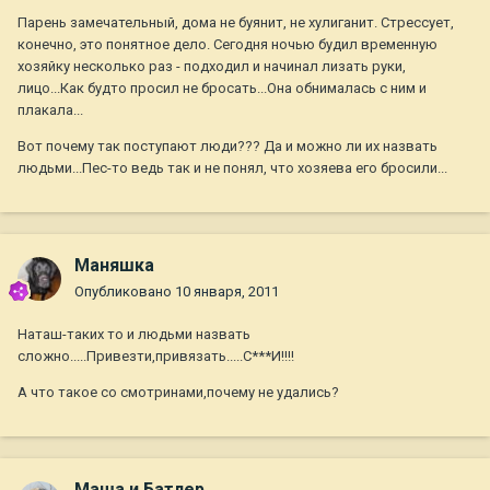
Парень замечательный, дома не буянит, не хулиганит. Стрессует,
конечно, это понятное дело. Сегодня ночью будил временную
хозяйку несколько раз - подходил и начинал лизать руки,
лицо...Как будто просил не бросать...Она обнималась с ним и
плакала...
Вот почему так поступают люди??? Да и можно ли их назвать
людьми...Пес-то ведь так и не понял, что хозяева его бросили...
Маняшка
Опубликовано
10 января, 2011
Наташ-таких то и людьми назвать
сложно.....Привезти,привязать.....С***И!!!!
А что такое со смотринами,почему не удались?
Маша и Батлер