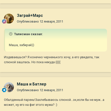
Заграй+Марс
Опубликовано
12 января, 2011
Талисман сказал:
Маша, забирай))
Издеваешься? Я конечно черненького хочу, а его увидела, так
слюной зашлась. Но пока некуда (((((
Маша и Батлер
Опубликовано
12 января, 2011
Обалденный парень!Захлебываюсь слюной...эх,если бы не муж...а
может, ну его на фиг этого мужа? :)