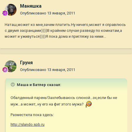
Маняшка
Опубликовано
13 января, 2011
Наташ,может ко мне,зачем платить.Ну ничего,может я справлюсь
с двумя засранцами))))В крайнем случае разведу по комнатам,а
может и уживуться))))Я пока дома и пригляжу за ними...
Груня
Опубликовано
13 января, 2011
Маша и Батлер сказал:
Обалденный парень!Захлебываюсь слюной...эх,если бы не
муж...а может, ну его на фиг этого мужа?
Разместила пока здесь:
http://slando.spb.ru