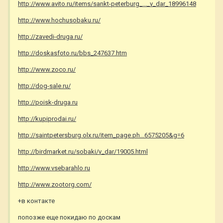
http://www.avito.ru/items/sankt-peterburg_..._v_dar_18996148
http://www.hochusobaku.ru/
http://zavedi-druga.ru/
http://doskasfoto.ru/bbs_247637.htm
http://www.zoco.ru/
http://dog-sale.ru/
http://poisk-druga.ru
http://kupiprodai.ru/
http://saintpetersburg.olx.ru/item_page.ph...6575205&g=6
http://birdmarket.ru/sobaki/v_dar/19005.html
http://www.vsebarahlo.ru
http://www.zootorg.com/
+в контакте
попозже еще покидаю по доскам