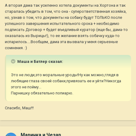
А вторая дама так усиленно хотела документы на Хортона и так
старалась убедить в том, что она - суперответственная хозяйка,
но, узнав о том, что документы на собаку будут ТОЛЬКО после
успешного завершения испытательного срока + необходимо
подписать Договор + будет въедливый куратор (еще бы, дама-то
оказалась из Вырицы!), то ее желание взять собачку куда-то
испарилось....Вообщем, дама эта вызвала у меня серьезные
сомнения. :)
Маша и Батлер сказал:
Это не люди,это моральные уроды!Ну как можно,глядя в
любящие глаза своей собаки,привязать ее и уйти?Никогда
этого не пойму...
Парнишку обязательно попиарю.
Спасибо, Маш!!!
Маринка и Чезар