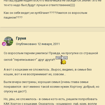
Наташ,будем надеяться,что мальчишка не засидится.Значит это не
те кто надо был,будут лучше и ответственнее))))
Как он себя ведет,не хулЮганит????Ужился со взрослым
пацаном????
Груня
Опубликовано
12 января, 2011
Со взрослым парнем ужились! Правда, на прогулке со страшной
силой "переписывают" друг друга!!!
А вот с кошками не сложилось...Вырос, видимо, в семье без
кошек, вот и не воспринимает их, совсем...
Были вчера смотрины, хорошая семья (очень глава семьи
понравился - вот именно такой хозяин нужен Хортону: добрый, но
спуску не даст!).
Но, увы, не сложилось - в семье котэ есть, решили попробовать
КАК Хортон с кошками. Оказалось - кошмарно: лай, крик, вопли