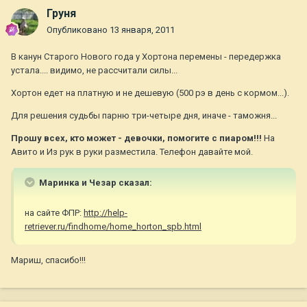
Груня
Опубликовано
13 января, 2011
В канун Старого Нового года у Хортона перемены - передержка
устала.... видимо, не рассчитали силы...
Хортон едет на платную и не дешевую (500 рэ в день с кормом...).
Для решения судьбы парню три-четыре дня, иначе - таможня...
Прошу всех, кто может - девочки, помогите с пиаром!!!
На
Авито и Из рук в руки разместила. Телефон давайте мой.
Маринка и Чезар сказал:
на сайте ФПР:
http://help-
retriever.ru/findhome/home_horton_spb.html
Мариш, спасибо!!!