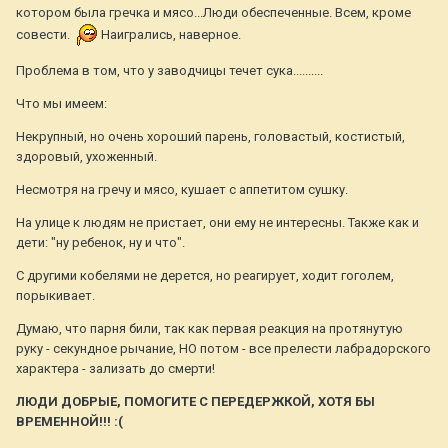
котором была гречка и мясо...Люди обеспеченные. Всем, кроме
совести.
Наигрались, наверное.
Проблема в том, что у заводчицы течет сука..........
Что мы имеем:
Некрупный, но очень хороший парень, головастый, костистый,
здоровый, ухоженный.
Несмотря на гречу и мясо, кушает с аппетитом сушку.
На улице к людям не пристает, они ему не интересны. Также как и
дети: "ну ребенок, ну и что".
С другими кобелями не дерется, но реагирует, ходит гоголем,
порыкивает.
Думаю, что парня били, так как первая реакция на протянутую
руку - секундное рычание, НО потом - все прелести лабрадорского
характера - зализать до смерти!
ЛЮДИ ДОБРЫЕ, ПОМОГИТЕ С ПЕРЕДЕРЖКОЙ, ХОТЯ БЫ
ВРЕМЕННОЙ!!! :(