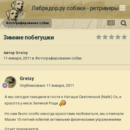
Лабрадор.ру собаки - ретриверы
Фотографирование собак
Зимние побегушки
Автор
Greisy
11 января, 2011
в
Фотографирование собак
Greisy
Опубликовано
11 января, 2011
А мы сегодня съездили в гости к Наташе Светличной (Natik) Ох, и
красота у них в Зеленой Роще
Но нам было особо некогда красотами любоваться, мы отмечали
Масин 10-летний юбилей активными физическими упражнениями
Отчет прилагается...