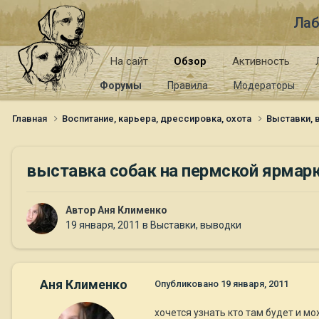
Лаб
На сайт
Обзор
Активность
Форумы
Правила
Модераторы
Главная
Воспитание, карьера, дрессировка, охота
Выставки,
выставка собак на пермской ярмар
Автор
Аня Клименко
19 января, 2011
в
Выставки, выводки
Аня Клименко
Опубликовано
19 января, 2011
хочется узнать кто там будет и м