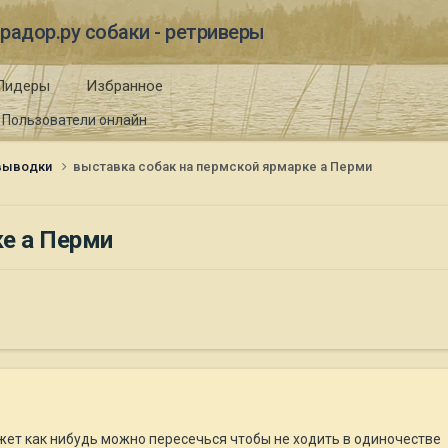
радор.ру собаки - ретриверы
Лидеры
Избранное
Пользователи онлайн
 выводки
выставка собак на пермской ярмарке а Перми
ке а Перми
ожет как нибудь можно пересечься чтобы не ходить в одиночестве