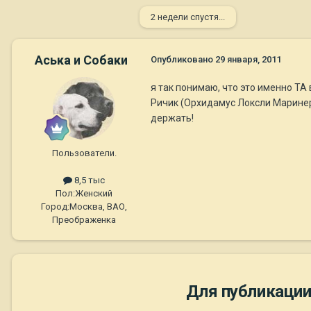
2 недели спустя...
Аська и Собаки
Опубликовано
29 января, 2011
я так понимаю, что это именно ТА
Ричик (Орхидамус Локсли Маринер
держать!
Пользователи.
8,5 тыс
Пол:
Женский
Город:
Москва, ВАО,
Преображенка
Для публикации