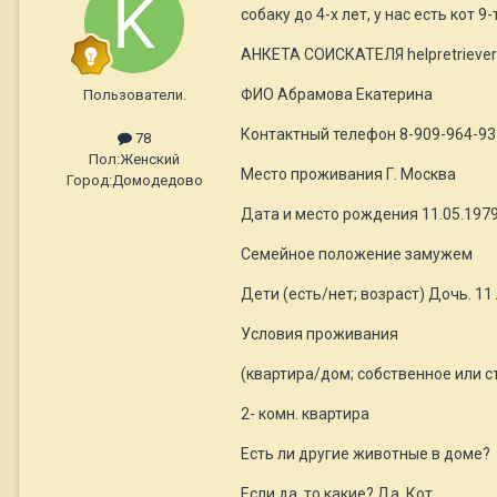
собаку до 4-х лет, у нас есть кот 9
АНКЕТА СОИСКАТЕЛЯ helpretrieve
ФИО Абрамова Екатерина
Пользователи.
Контактный телефон 8-909-964-93
78
Пол:
Женский
Место проживания Г. Москва
Город:
Домодедово
Дата и место рождения 11.05.1979
Семейное положение замужем
Дети (есть/нет; возраст) Дочь. 11
Условия проживания
(квартира/дом; собственное или 
2- комн. квартира
Есть ли другие животные в доме?
Если да, то какие? Да. Кот.