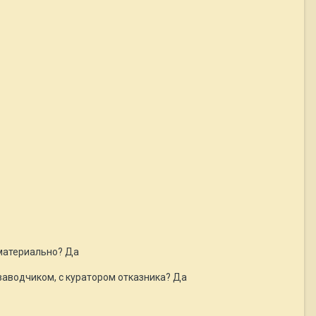
 материально? Да
заводчиком, с куратором отказника? Да