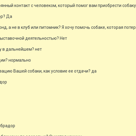
нный контакт с человеком, который помог вам приобрести собаку,
ор? Да
нд, а не в клуб или питомник? Я хочу помочь собаке, которая поте
выставочной деятельностью? Нет
у в дальнейшем? нет
ации? нормально
зацию Вашей собаки, как условие ее отдачи? да
адор
абрадор