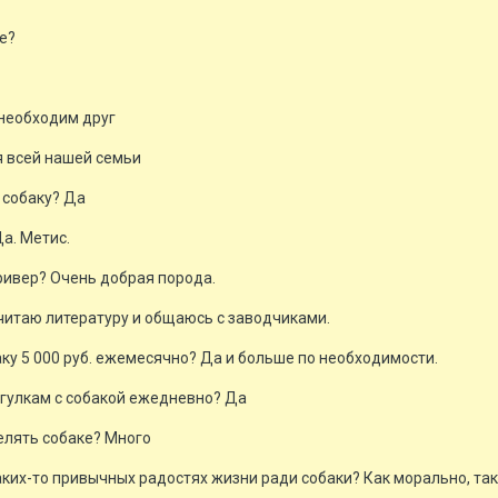
е?
 необходим друг
я всей нашей семьи
 собаку? Да
а. Метис.
ривер? Очень добрая порода.
 читаю литературу и общаюсь с заводчиками.
аку 5 000 руб. ежемесячно? Да и больше по необходимости.
огулкам с собакой ежедневно? Да
елять собаке? Много
аких-то привычных радостях жизни ради собаки? Как морально, та