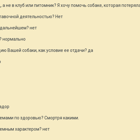
 а не в клуб или питомник? Я хочу помочь собаке, которая потерял
тавочной деятельностью? Нет
в дальнейшем? нет
и? нормально
ию Вашей собаки, как условие ее отдачи? да
р
радор
блемами по здоровью? Смортря какими.
блемным характером? нет