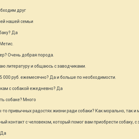
обходим друг
сей нашей семьи
баку? Да
 Метис.
ер? Очень добрая порода.
таю литературу и общаюсь с заводчиками.
 5 000 руб. ежемесячно? Да и больше по необходимости.
лкам с собакой ежедневно? Да
ть собаке? Много
х-то привычных радостях жизни ради собаки? Как морально, так и
й контакт с человеком, который помог вам приобрести собаку, с 
 Да