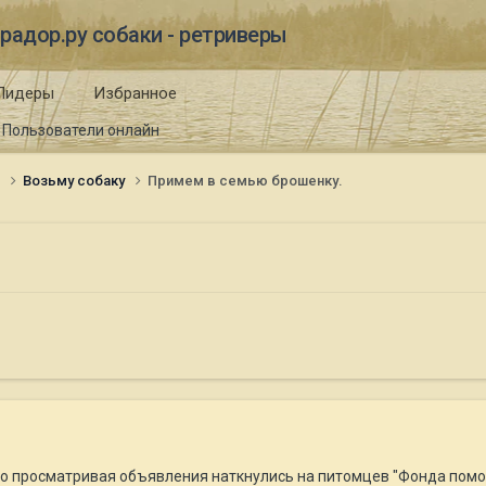
радор.ру собаки - ретриверы
Лидеры
Избранное
Пользователи онлайн
и
Возьму собаку
Примем в семью брошенку.
но просматривая объявления наткнулись на питомцев "Фонда помо