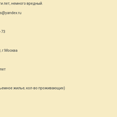
-ти лет, немного вредный.
rs@yandex.ru
-73
, г.Москва
 лет
съемное жилье; кол-во проживающих)