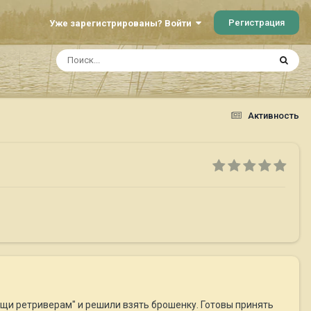
Регистрация
Уже зарегистрированы? Войти
Активность
щи ретриверам" и решили взять брошенку. Готовы принять