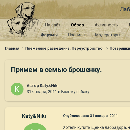
Лаб
На сайт
Обзор
Активность
Форумы
Правила
Модераторы
Главная
Племенное разведение. Переустройство.
Потеряшк
Примем в семью брошенку.
Автор
Katy&Niki
31 января, 2011
в
Возьму собаку
Katy&Niki
Опубликовано
31 января, 2011
Хотели купить щенка лабрадора, 