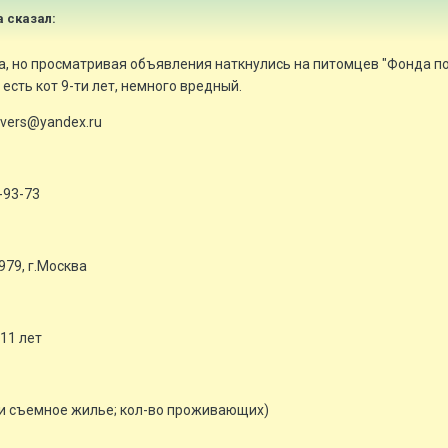
a сказал:
а, но просматривая объявления наткнулись на питомцев "Фонда п
с есть кот 9-ти лет, немного вредный.
vers@yandex.ru
-93-73
979, г.Москва
 11 лет
ли съемное жилье; кол-во проживающих)