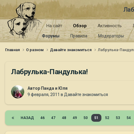
Лаб
На сайт
Обзор
Активность
Форумы
Правила
Модераторы
Главная
О разном
Давайте знакомиться
Лабрулька-Пандул
Лабрулька-Пандулька!
Автор
Панда и Юля
9 февраля, 2011
в
Давайте знакомиться
НАЗАД
46
47
48
49
50
51
52
53
54