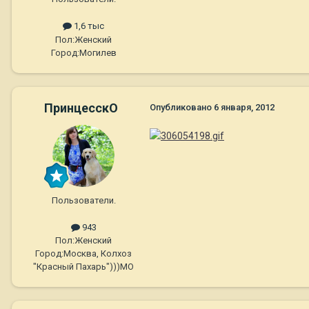
1,6 тыс
Пол:
Женский
Город:
Могилев
ПринцесскО
Опубликовано
6 января, 2012
Пользователи.
943
Пол:
Женский
Город:
Москва, Колхоз
"Красный Пахарь")))МО