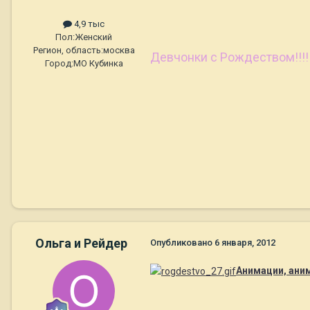
4,9 тыс
Пол:
Женский
Регион, область:
москва
Девчонки с Рождеством!!!!
Город:
МО Кубинка
Ольга и Рейдер
Опубликовано
6 января, 2012
Анимации, ани