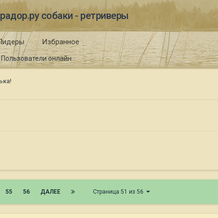
радор.ру собаки - ретриверы
Лидеры
Избранное
Пользователи онлайн
ька!
55
56
ДАЛЕЕ
Страница 51 из 56