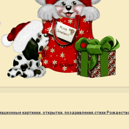
!
мационные картинки, открытки, поздравления,стихи Рождество