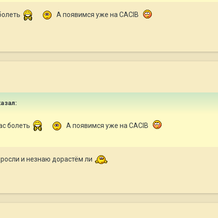
болеть
А появимся уже на CACIB
казал:
ас болеть
А появимся уже на CACIB
оросли и незнаю дорастём ли