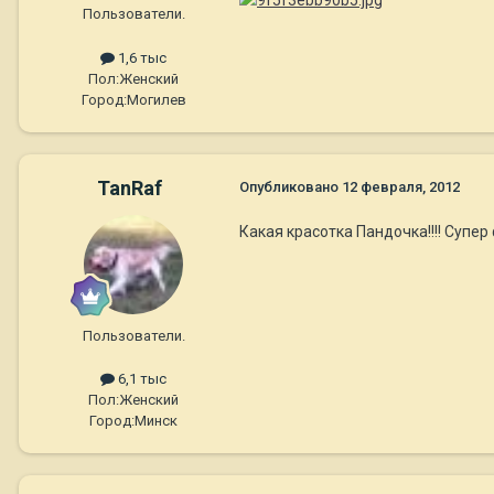
Пользователи.
1,6 тыс
Пол:
Женский
Город:
Могилев
TanRaf
Опубликовано
12 февраля, 2012
Какая красотка Пандочка!!!! Супер ф
Пользователи.
6,1 тыс
Пол:
Женский
Город:
Минск