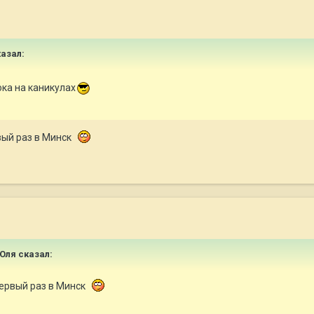
казал:
ка на каникулах
вый раз в Минск
 Юля сказал:
ервый раз в Минск