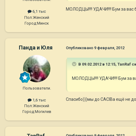
МОЛОДЦЫ!!!! УДАЧИ!!!! Бум за вас 
6,1 тыс
Пол:
Женский
Город:
Минск
Панда и Юля
Опубликовано
9 февраля, 2012
В 09.02.2012 в 12:15, TanRaf с
МОЛОДЦЫ!!!! УДАЧИ!!!! Бум за в
Пользователи.
Спасибо)))мы до CACIBа ещё не д
1,6 тыс
Пол:
Женский
Город:
Могилев
TanRaf
Опубликовано
9 февраля, 2012