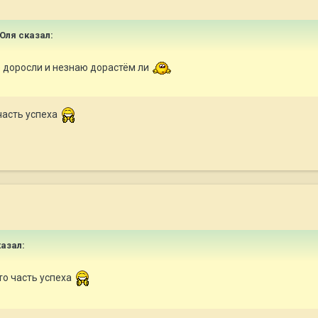
 Юля сказал:
е доросли и незнаю дорастём ли
часть успеха
казал:
то часть успеха