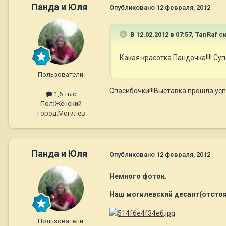
Панда и Юля
Опубликовано
12 февраля, 2012
В 12.02.2012 в 07:57, TanRaf с
Какая красотка Пандочка!!!! Супе
Пользователи.
Спасибочки!!!Выставка прошла усп
1,6 тыс
Пол:
Женский
Город:
Могилев
Панда и Юля
Опубликовано
12 февраля, 2012
Немного фоток.
Наш могилевский десант(отстоял
Пользователи.