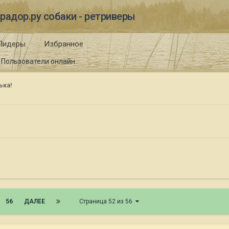
радор.ру собаки - ретриверы
Лидеры
Избранное
Пользователи онлайн
ька!
56
ДАЛЕЕ
Страница 52 из 56