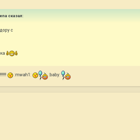
lena сказал:
дору с
чка
!!!!
:mwah1:
:baby: