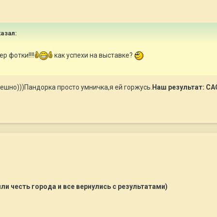
казал:
р фотки!!!!
как успехи на выставке?
ешно)))Пандорка просто умничка,я ей горжусь.
Наш результат: С
и честь города и все вернулись с результатами)