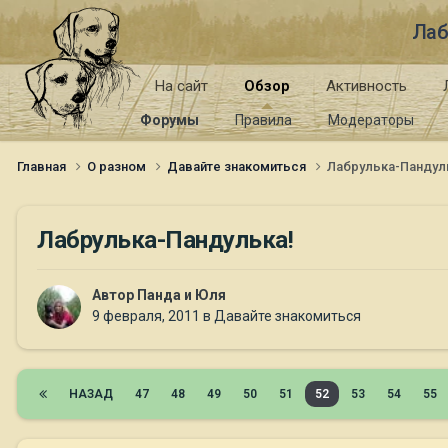
Лаб
На сайт
Обзор
Активность
Форумы
Правила
Модераторы
Главная
О разном
Давайте знакомиться
Лабрулька-Пандул
Лабрулька-Пандулька!
Автор
Панда и Юля
9 февраля, 2011
в
Давайте знакомиться
НАЗАД
47
48
49
50
51
52
53
54
55