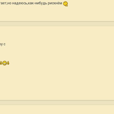
атает,но надеюсь,как-нибудь рискнём
у с