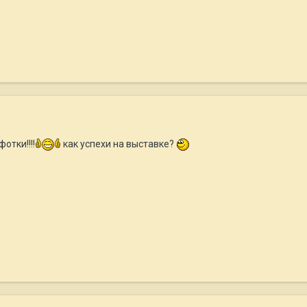
отки!!!!
как успехи на выставке?