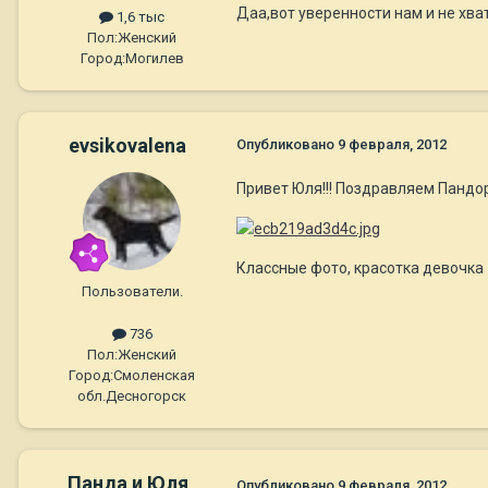
Даа,вот уверенности нам и не хв
1,6 тыс
Пол:
Женский
Город:
Могилев
evsikovalena
Опубликовано
9 февраля, 2012
Привет Юля!!! Поздравляем Пандор
Классные фото, красотка девочка
Пользователи.
736
Пол:
Женский
Город:
Смоленская
обл.Десногорск
Панда и Юля
Опубликовано
9 февраля, 2012