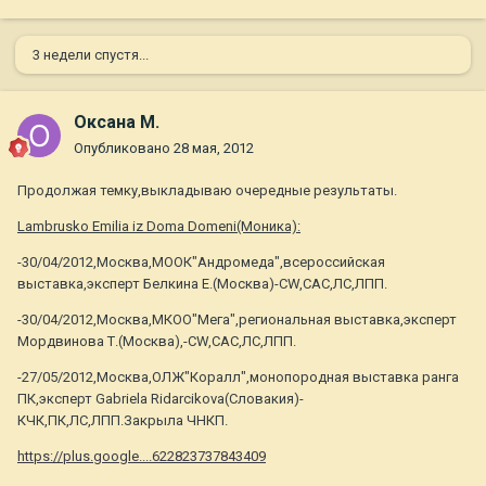
3 недели спустя...
Оксана М.
Опубликовано
28 мая, 2012
Продолжая темку,выкладываю очередные результаты.
Lambrusko Emilia iz Doma Domeni(Моника):
-30/04/2012,Москва,МООК"Андромеда",всероссийская
выставка,эксперт Белкина Е.(Москва)-СW,САС,ЛС,ЛПП.
-30/04/2012,Москва,МКОО"Мега",региональная выставка,эксперт
Мордвинова Т.(Москва),-CW,САС,ЛС,ЛПП.
-27/05/2012,Москва,ОЛЖ"Коралл",монопородная выставка ранга
ПК,эксперт Gabriela Ridarcikova(Словакия)-
КЧК,ПК,ЛС,ЛПП.Закрыла ЧНКП.
https://plus.google....622823737843409