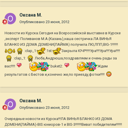
Оксана М.
Опубликовано
23 июня, 2012
Новости из Курска.Сегодня на Всероссийской выставке в Курске
,эксперт Поливанов М.А.(Казань),наша сестричка ЛА ВИНЬЯ
БЛАНКО ИЗ ДОМА ДОМЕНИ(ЛАЙМА) получила ЛЮ,ЛПП,BIG-1!!!!!!!
:clap_1:
:1st:
Закрыла ЮЧР!!!!!Ура!!!!Ура!!!!Ура!!!!!
:clap_1:
Люба,Андрюша,поздравляем и очень рады за
вас!!!!!
:buket2:
Ждем
результатов с Бестов и,конечно же,по приезду,фотки!!!!!
Оксана М.
Опубликовано
23 июня, 2012
Очередные новости из Курска!!!ЛА ВИНЬЯ БЛАНКО ИЗ ДОМА
ДОМЕНИ(ЛАЙМА)-BIS юниоров-1 и BIS-3!!!!!!!Виват победителям!!!!!!!