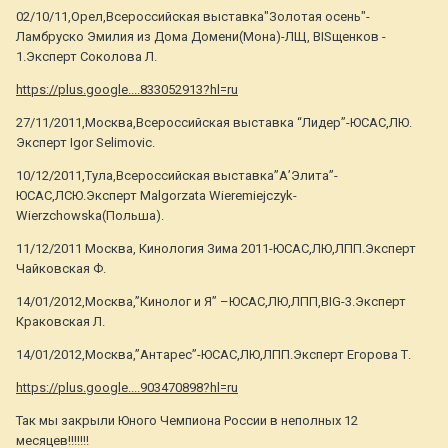
02/10/11,Орел,Всероссийская выставка"Золотая осень"-
Ламбруско Эмилия из Дома Домени(Мона)-ЛЩ, BISщенков -
1.Эксперт Соколова Л.
https://plus.google....833052913?hl=ru
27/11/2011,Москва,Всероссийская выставка “Лидер”-ЮСАС,ЛЮ.
Эксперт Igor Selimovic.
10/12/2011,Тула,Всероссийская выставка”А’Элита”-
ЮСАС,ЛСЮ.Эксперт Malgorzata Wieremiejczyk-
Wierzchowska(Польша).
11/12/2011 Москва, Кинология Зима 2011-ЮСАС,ЛЮ,ЛПП.Эксперт
Чайковская Ф.
14/01/2012,Москва,”Кинолог и Я” –ЮСАС,ЛЮ,ЛПП,BIG-3.Эксперт
Краковская Л.
14/01/2012,Москва,”Антарес”-ЮСАС,ЛЮ,ЛПП.Эксперт Егорова Т.
https://plus.google....903470898?hl=ru
Так мы закрыли Юного Чемпиона России в неполных 12
месяцев!!!!!!!