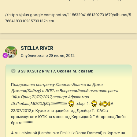
/>https://plus.google.com/photos/115632941681392731679/albums/5
768418331023573313?hl=ru
STELLA RIVER
Опубликовано
28 июля, 2012
В 23.07.2012 в 18:17, Оксана М. сказал:
П
оздравляю сестренку Лавинья Бланко из Дома
Домени(Лайму) с ЛПП на Всероссийской выставке ранга
ЧФ,в Орле,21/07/2012,эксперт Абракимов
Ш.Любаш,МОЛОДЕЦ!!!!!!!!!!!!!!!!!!
:clap_1:
А
22/07/2012,в Курске на цацибе под Дрейер Т. -САС в
промежутке и ЮПК на моно под Киркицкой Г.Андрюша,Люба-
браво!!!!!!!!!!!
А мы с Моной (Lambrusko Emilia iz Doma Domeni) в Курске на