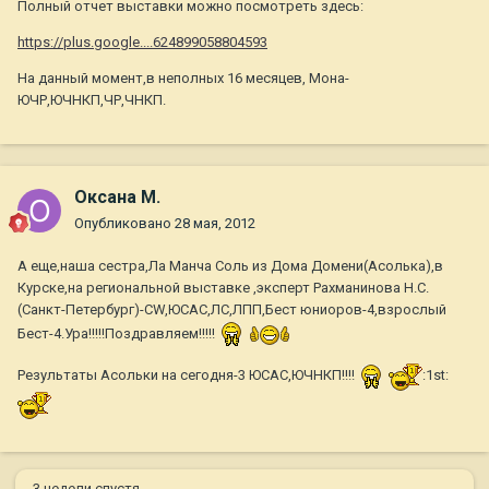
Полный отчет выставки можно посмотреть здесь:
https://plus.google....624899058804593
На данный момент,в неполных 16 месяцев, Мона-
ЮЧР,ЮЧНКП,ЧР,ЧНКП.
Оксана М.
Опубликовано
28 мая, 2012
А еще,наша сестра,Ла Манча Соль из Дома Домени(Асолька),в
Курске,на региональной выставке ,эксперт Рахманинова Н.С.
(Санкт-Петербург)-CW,ЮСАС,ЛС,ЛПП,Бест юниоров-4,взрослый
Бест-4.Ура!!!!!Поздравляем!!!!!
Результаты Асольки на сегодня-3 ЮСАС,ЮЧНКП!!!!
:1st:
3 недели спустя...