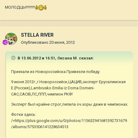
МОЛОДЦЫ!!!!!!!!!!
STELLA RIVER
Опубликовано
20 июня, 2012
В 13.06.2012 в 16:51, Оксана М. сказал:
Приехали из Новороссийска.Привезли победу.
9 июня 2012г.,г.Новороссийск,ЦАЦИБ,эксперт Ерусалимская
Е.(Россия),Lambrusko Emilia iz Doma Domeni-
САС,САCIB,ЛС,ЛПП,чемпион РКФ!
Эксперт был крайне строг,лепила оч.хоры даже в чемпионах.
Фотки здесь:
/>https://plus.google.com/u/0/photos/115632941681392731679
/albums/5753506141228634513