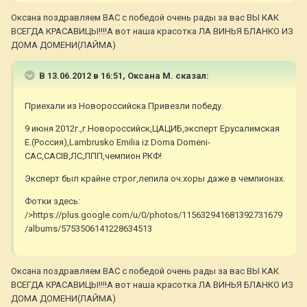
Оксана поздравляем ВАС с победой очень рады за вас ВЫ КАК
ВСЕГДА КРАСАВИЦЫ!!!!А вот наша красотка ЛА ВИНЬЯ БЛАНКО ИЗ
ДОМА ДОМЕНИ(ЛАЙМА)
В 13.06.2012 в 16:51, Оксана М. сказал:
Приехали из Новороссийска.Привезли победу.
9 июня 2012г.,г.Новороссийск,ЦАЦИБ,эксперт Ерусалимская
Е.(Россия),Lambrusko Emilia iz Doma Domeni-
САС,САCIB,ЛС,ЛПП,чемпион РКФ!
Эксперт был крайне строг,лепила оч.хоры даже в чемпионах.
Фотки здесь:
/>https://plus.google.com/u/0/photos/115632941681392731679
/albums/5753506141228634513
Оксана поздравляем ВАС с победой очень рады за вас ВЫ КАК
ВСЕГДА КРАСАВИЦЫ!!!!А вот наша красотка ЛА ВИНЬЯ БЛАНКО ИЗ
ДОМА ДОМЕНИ(ЛАЙМА)