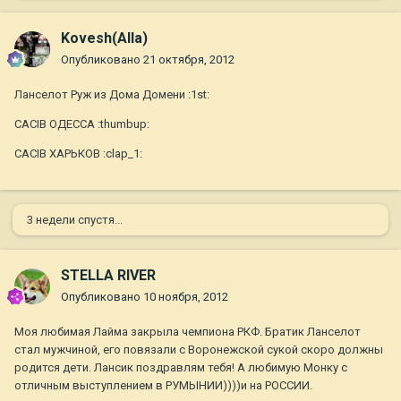
Kovesh(Alla)
Опубликовано
21 октября, 2012
Ланселот Руж из Дома Домени :1st:
CACIB ОДЕССА :thumbup:
САСIB ХАРЬКОВ :clap_1:
3 недели спустя...
STELLA RIVER
Опубликовано
10 ноября, 2012
Моя любимая Лайма закрыла чемпиона РКФ. Братик Ланселот
стал мужчиной, его повязали с Воронежской сукой скоро должны
родится дети. Лансик поздравлям тебя! А любимую Монку с
отличным выступлением в РУМЫНИИ))))и на РОССИИ.