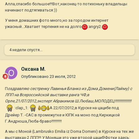
Алла,спасибо большое!!!Вот,наконец-то потихоньку владельцы
начинают подтягиваться:))
У меня домашних фото много,но за городом интернет
ужасный...Хватает терпения не на долго
:angry2:
4 недели спустя...
Оксана М.
Опубликовано
23 июля, 2012
П
оздравляю сестренку Лавинья Бланко из Дома Домени(Лайму) с
ЛПП на Всероссийской выставке ранга ЧФ,в
Орле,21/07/2012,эксперт Абракимов Ш.Любаш,МОЛОДЕЦ!!!!!!!!!!!!!!!!!!
:clap_1:
А 22/07/2012,в Курске на цацибе под
Дрейер Т. -САС в промежутке и ЮПК на моно под Киркицкой
Г.Андрюша,Люба-браво!!!!!!!!!!!
А мы с Моной (Lambrusko Emilia iz Doma Domeni) в Курске на тех же
выставках-2 ЛПП!!! У Моняши это уже второй цациб!Фотки здесь: