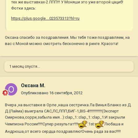
тех же выставках-2 ЛПП!!! У Моняши это уже второй цациб!
Фотки здесь:
https://plus.google....023573313?hl=ru
Оксана спасибо за поздравления. Мы тебя тоже поздравляем, на
вас с Моной можно смотреть бесконечно в ринге. Красота!
1 месяц спустя...
Оксана М.
Опубликовано
16 сентября, 2012
Вчера ,на выставке в Орле ,наша сестричка Ла Винья Бланко из Д.
Д.(Лайма) выиграла САС,ЛС,ЛПП,БИГ-1,BIS-4!!!!!!!!!!!!!!(Эксперт
Смирнова,сорри,забыла имя...):clap_1::clap_1::clap_1:И закрыли
Чемпиона России!!!!!Супер результат!!!!
:1st:
Любаша и
Андрюша,от всего сердца поздравляю!Очень рада за вас!!!!!