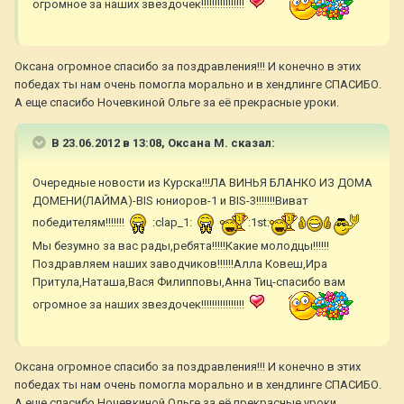
огромное за наших звездочек!!!!!!!!!!!!!!!!
Оксана огромное спасибо за поздравления!!! И конечно в этих
победах ты нам очень помогла морально и в хендлинге СПАСИБО.
А еще спасибо Ночевкиной Ольге за её прекрасные уроки.
В 23.06.2012 в 13:08, Оксана М. сказал:
Очередные новости из Курска!!!ЛА ВИНЬЯ БЛАНКО ИЗ ДОМА
ДОМЕНИ(ЛАЙМА)-BIS юниоров-1 и BIS-3!!!!!!!Виват
победителям!!!!!!!
:clap_1:
:1st:
Мы безумно за вас рады,ребята!!!!!Какие молодцы!!!!!!
Поздравляем наших заводчиков!!!!!!Алла Ковеш,Ира
Притула,Наташа,Вася Филипповы,Анна Тиц-спасибо вам
огромное за наших звездочек!!!!!!!!!!!!!!!!
Оксана огромное спасибо за поздравления!!! И конечно в этих
победах ты нам очень помогла морально и в хендлинге СПАСИБО.
А еще спасибо Ночевкиной Ольге за её прекрасные уроки.