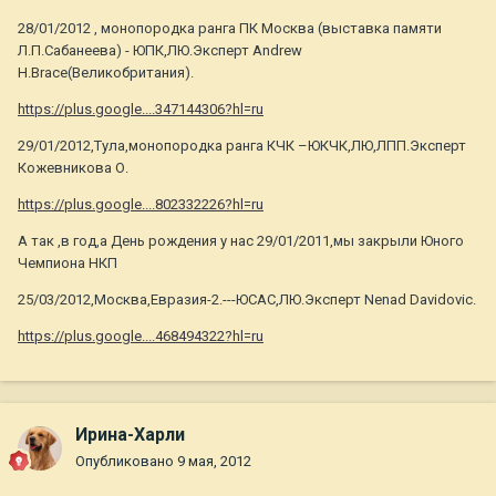
28/01/2012 , монопородка ранга ПК Москва (выставка памяти
Л.П.Сабанеева) - ЮПК,ЛЮ.Эксперт Andrew
H.Brace(Великобритания).
https://plus.google....347144306?hl=ru
29/01/2012,Тула,монопородка ранга КЧК –ЮКЧК,ЛЮ,ЛПП.Эксперт
Кожевникова О.
https://plus.google....802332226?hl=ru
А так ,в год,а День рождения у нас 29/01/2011,мы закрыли Юного
Чемпиона НКП
25/03/2012,Москва,Евразия-2.---ЮСАС,ЛЮ.Эксперт Nenad Davidovic.
https://plus.google....468494322?hl=ru
Ирина-Харли
Опубликовано
9 мая, 2012