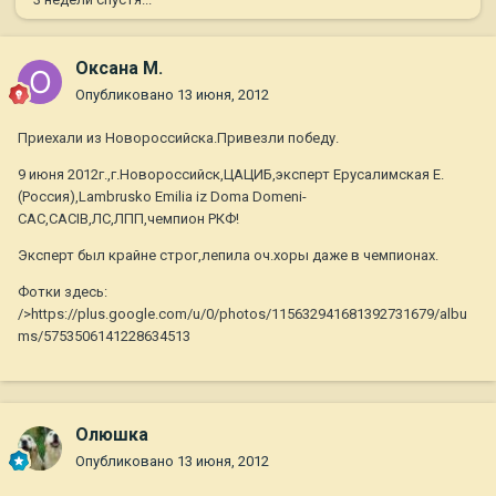
Оксана М.
Опубликовано
13 июня, 2012
Приехали из Новороссийска.Привезли победу.
9 июня 2012г.,г.Новороссийск,ЦАЦИБ,эксперт Ерусалимская Е.
(Россия),Lambrusko Emilia iz Doma Domeni-
САС,САCIB,ЛС,ЛПП,чемпион РКФ!
Эксперт был крайне строг,лепила оч.хоры даже в чемпионах.
Фотки здесь:
/>https://plus.google.com/u/0/photos/115632941681392731679/albu
ms/5753506141228634513
Олюшка
Опубликовано
13 июня, 2012