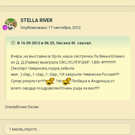
STELLA RIVER
Опубликовано
17 сентября, 2012
В 16.09.2012 в 06:23, Оксана М. сказал:
Вчера ,на выставке в Орле ,наша сестричка Ла Винья Бланко
из Д. Д.(Лайма) выиграла САС,ЛС,ЛПП,БИГ-1,BIS-4!!!!!!!!!!!!!!
(Эксперт Смирнова,сорри,забыла
имя...):clap_1::clap_1::clap_1:И закрыли Чемпиона России!!!!!
Супер результат!!!!
:1st:
Любаша и Андрюша,от
всего сердца поздравляю!Очень рада за вас!!!!!
Спасибочки Оксан.
1 месяц спустя...