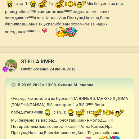
:clap_1:
:1st:
Мы безумно за вас
рады,ребята!!!!!Какие молодцы!!!!!!Поздравляем наших
заводчиков!!!!!!Алла Ковеш,Ира Притула,Наташа,Вася
Филипповы,Анна Тиц-спасибо вам огромное за наших
звездочек!!!!!!!!!!!!!!!!
STELLA RIVER
Опубликовано
24 июня, 2012
В 23.06.2012 в 13:08, Оксана М. сказал:
Очередные новости из Курска!!!ЛА ВИНЬЯ БЛАНКО ИЗ ДОМА
ДОМЕНИ(ЛАЙМА)-BIS юниоров-1 и BIS-3!!!!!!!Виват
победителям!!!!!!!
:clap_1:
:1st:
Мы безумно за вас рады,ребята!!!!!Какие молодцы!!!!!!
Поздравляем наших заводчиков!!!!!!Алла Ковеш,Ира
Притула,Наташа,Вася Филипповы,Анна Тиц-спасибо вам