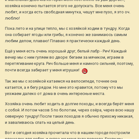
хозяйка конечно пытается этого не допускать. Все меня очень
любят, и когда есть свободная минутка, чешут мне пузо, я это оч.
люблю!
Пока лето и на улице тепло, мы с хозяйкой ходим в тундру. Когда
она собирает ягоды или грибы, я конечно же занимаюсь самым
любим делом, плаваю! Плаваю я практически каждый день.
Ещё у меня есть очень хорошый друг, белый лабр - Рич! Каждый
вечер мы с ним гуляем во дворе: бегаем за мячиком, играем в
перетягивание круга. Рич больше меня и намного сильней, поэтому,
почти всегда забирает у меня игрушки!
Так же мы с хозяйкой катаемся на велосипеде, точнее она
катается, а я бегу рядом. Но мне это нравится, потому что мы
уезжаем далеко от дома в очень интересные места.
Хозяйка очень любит ходить в долгие походы, и всегда берёт меня
с собой. И потом часов 5 по болотам, через озёра, через всю нашу
северную тундру! После таких походов я обычно прихожу никакая,
и заваливаюсь спать на целый день.
Вот и сегодня хозяйка прочитала что в нашем городе построили
площадку для собак, и сутра же меня туда повезла. Ехали мы