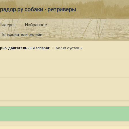
радор.ру собаки - ретриверы
Лидеры
Избранное
Пользователи онлайн
рно-двигательный аппарат
Болят суставы.