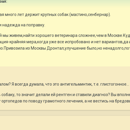
азал:
ая много лет держит крупных собак (мастино,сенбернар).
и надежда на поправку.
ой мы живем,найти хорошего ветеринара сложнее,чем в Москве.Ку
ия-крайняя мера,когда уже все испробовано и нет вариантов,да и 
но.Привозила из Москвы Дронтал,улучшение было,но ненадолго,пот
лом? Я всегда думала, что это антигельминтик, т.е. глистогонное...
собаку, то значит делали ей рентген и ставили диагноз? Вы вполн
у ортопедов по поводу грамотного лечения, а не вестись на бред