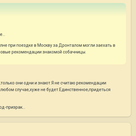
...
олне при поездке в Москву за Дронталом могли заехать в
редовые рекомендации знакомой собачницы.
,только они одни и знают.Я не считаю рекомендации
 любом случае,хуже не будет.Единственное,придеться
д-призрак...