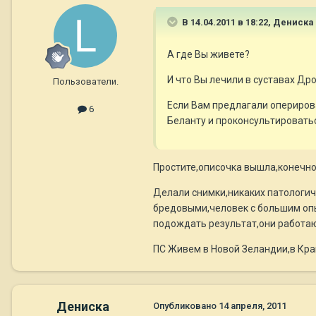
В 14.04.2011 в 18:22, Дениска
А где Вы живете?
И что Вы лечили в суставах Дро
Пользователи.
Если Вам предлагали оперирова
6
Беланту и проконсультироватьс
Простите,описочка вышла,конечно 
Делали снимки,никаких патологиче
бредовыми,человек с большим опы
подождать результат,они работаю
ПС Живем в Новой Зеландии,в Край
Дениска
Опубликовано
14 апреля, 2011