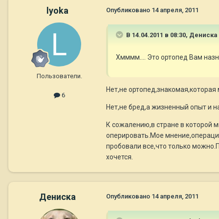
lyoka
Опубликовано
14 апреля, 2011
В 14.04.2011 в 08:30, Дениска
Хмммм.... Это ортопед Вам на
Пользователи.
Нет,не ортопед,знакомая,которая 
6
Нет,не бред,а жизненный опыт и н
К сожалению,в стране в которой 
оперировать.Мое мнение,операция-
пробовали все,что только можно.
хочется.
Дениска
Опубликовано
14 апреля, 2011