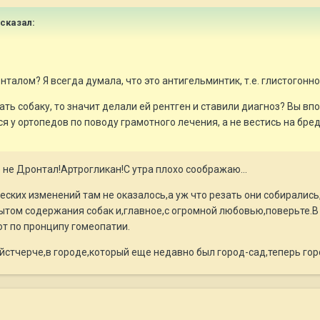
 сказал:
нталом? Я всегда думала, что это антигельминтик, т.е. глистогонное
ть собаку, то значит делали ей рентген и ставили диагноз? Вы вп
я у ортопедов по поводу грамотного лечения, а не вестись на б
не Дронтал!Артрогликан!С утра плохо соображаю...
ских изменений там не оказалось,а уж что резать они собирались
том содержания собак и,главное,с огромной любовью,поверьте.В
т по пронципу гомеопатии.
стчерче,в городе,который еще недавно был город-сад,теперь горо