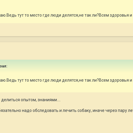
аю.Ведь тут то место где люди делятся,не так ли?Всем здоровья и
азал:
аю.Ведь тут то место где люди делятся,не так ли?Всем здоровья и
 делиться опытом, знаниями....
зательно надо обследовать и лечить собаку, иначе через пару лет б