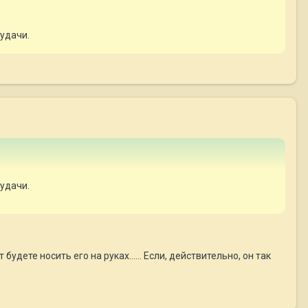
 удачи.
 удачи.
удете носить его на руках...... Если, действительно, он так