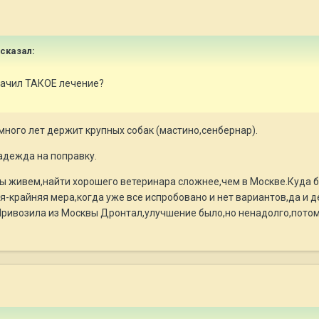
 сказал:
значил ТАКОЕ лечение?
много лет держит крупных собак (мастино,сенбернар).
адежда на поправку.
мы живем,найти хорошего ветеринара сложнее,чем в Москве.Куда 
крайняя мера,когда уже все испробовано и нет вариантов,да и де
Привозила из Москвы Дронтал,улучшение было,но ненадолго,потом 