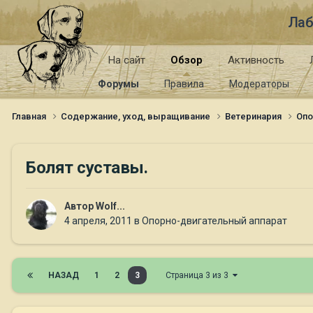
Лаб
На сайт
Обзор
Активность
Форумы
Правила
Модераторы
Главная
Содержание, уход, выращивание
Ветеринария
Опо
Болят суставы.
Автор
Wolf...
4 апреля, 2011
в
Опорно-двигательный аппарат
НАЗАД
1
2
3
Страница 3 из 3