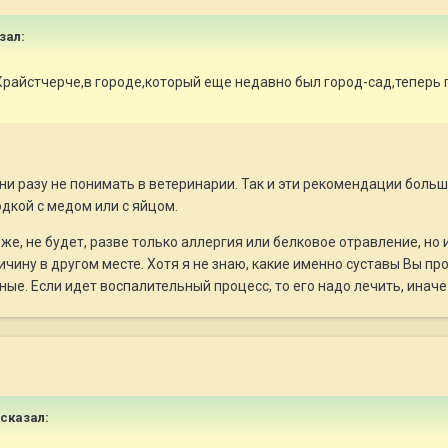
азал:
райстчерче,в городе,который еще недавно был город-сад,теперь г
ни разу не понимать в ветеринарии. Так и эти рекомендации боль
дкой с медом или с яйцом.
 же, не будет, разве только аллергия или белковое отравление, но 
чину в другом месте. Хотя я не знаю, какие именно суставы Вы про
ные. Если идет воспалительный процесс, то его надо лечить, инач
 сказал: