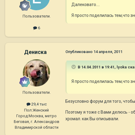
Далековато....
Я просто поделилась тем,что зн
Пользователи.
6
Дениска
Опубликовано
14 апреля, 2011
В 14.04.2011 в 19:41, lyoka ск
Я просто поделилась тем,что зн
Пользователи.
Безусловно форум для того, чтобы
29,4 тыс
Пол:
Женский
Поэтому я тоже с Вами делюсь - обя
Город:
Москва, метро
хромал. как Вы описывали.
Беговая, г. Александров
Владимирской области