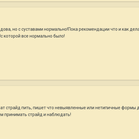
ова, но с суставами нормально!Пока рекомендации что и как делат
с которой все нормально было!
т страйд пить, пишет что невыявленные или нетипичные формы ди
им принимать страйд и наблюдать!