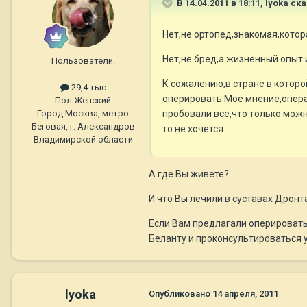
В 14.04.2011 в 18:11, lyoka ск
Нет,не ортопед,знакомая,котор
Нет,не бред,а жизненный опыт 
Пользователи.
К сожалению,в стране в котор
29,4 тыс
оперировать.Мое мнение,операц
Пол:
Женский
пробовали все,что только мож
Город:
Москва, метро
Беговая, г. Александров
то не хочется.
Владимирской области
А где Вы живете?
И что Вы лечили в суставах Дронта
Если Вам предлагали оперировать 
Беланту и проконсультироваться 
lyoka
Опубликовано
14 апреля, 2011