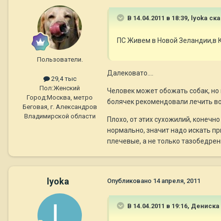
В 14.04.2011 в 18:39, lyoka ск
ПС Живем в Новой Зеландии,в К
Пользователи.
Далековато....
29,4 тыс
Пол:
Женский
Человек может обожать собак, но 
Город:
Москва, метро
болячек рекомендовали лечить во
Беговая, г. Александров
Владимирской области
Плохо, от этих сухожилий, конечно
нормально, значит надо искать при
плечевые, а не только тазобедрен
lyoka
Опубликовано
14 апреля, 2011
В 14.04.2011 в 19:16, Дениска