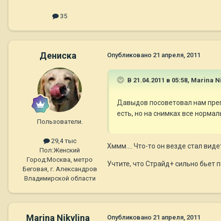
35
Дениска
Опубликовано
21 апреля, 2011
В 21.04.2011 в 05:58, Marina N
Давыдов посоветовал нам преп
есть, но на снимках все норма
Пользователи.
29,4 тыс
Хммм.... Что-то он везде стал виде
Пол:
Женский
Город:
Москва, метро
Учтите, что Страйд+ сильно бьет 
Беговая, г. Александров
Владимирской области
Marina Nikylina
Опубликовано
21 апреля, 2011