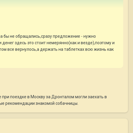
да бы не обращались,сразу предложение - нужно
денег здесь это стоит немерянно(как и везде),поэтому и
ом все вернулось,а держать на таблетках всю жизнь как
е при поездке в Москву за Дронталом могли заехать в
овые рекомендации знакомой собачницы.