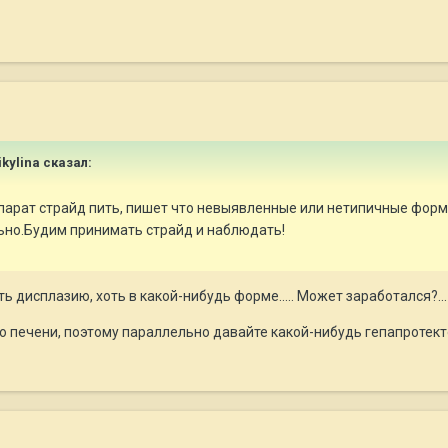
ikylina сказал:
арат страйд пить, пишет что невыявленные или нетипичные формы
льно.Будим принимать страйд и наблюдать!
ть дисплазию, хоть в какой-нибудь форме..... Может заработался?...
по печени, поэтому параллельно давайте какой-нибудь гепапротект