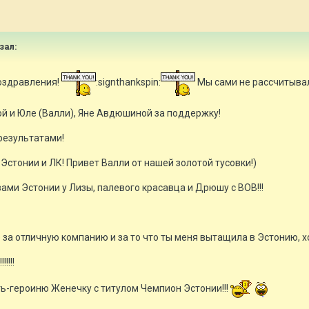
азал:
поздравления!
:signthankspin:
Мы сами не рассчитывал
й и Юле (Валли), Яне Авдюшиной за поддержку!
результатами!
стонии и ЛК! Привет Валли от нашей золотой тусовки!)
ами Эстонии у Лизы, палевого красавца и Дрюшу с ВОВ!!!
 за отличную компанию и за то что ты меня вытащила в Эстонию, х
!!!!
ь-героиню Женечку с титулом Чемпион Эстонии!!!