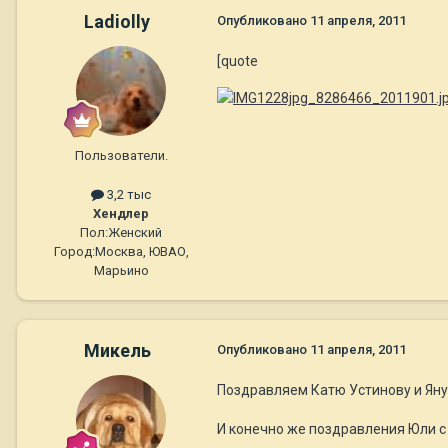
Ladiolly
Опубликовано
11 апреля, 2011
[quote
Пользователи.
3,2 тыс
Хендлер
Пол:
Женский
Город:
Москва, ЮВАО,
Марьино
Микель
Опубликовано
11 апреля, 2011
Поздравляем Катю Устинову и Яну 
И конечно же поздравления Юли с В