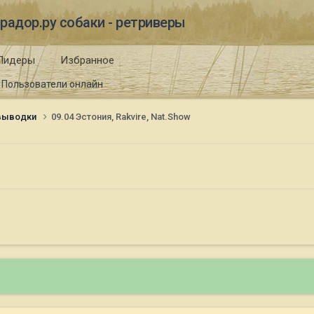
радор.ру собаки - ретриверы
Лидеры
Избранное
Пользователи онлайн
 выводки
09.04 Эстония, Rakvire, Nat.Show