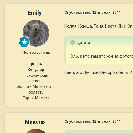
Emily
Опубликовано
12 апреля, 2011
Нелля, Ксюша, Таня, Настя, Яна, Сп
Цитата
Пользователи.
Оль, а кто там второй на фото
614
Хендлер
Таня, это Лучший Юниор Кобель. К
Пол:
Женский
Регион,
область:
Московская
область
Город:
Москва
Микель
Опубликовано
12 апреля, 2011