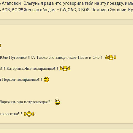
Агаповой ! Ольгунь я рада что, уговорила тебя на эту поездку, и 
 BOB, BOG!!! Женька оба дня – CW, CAC, R.BOS, Чемпион Эстонии. К
Юле Пугачевой!!!А Также его заводчикам-Насте и Оле!!!
!! Катерина,Яна-поздравляю!!!
л Персон-поздравляю!!!
 Варежки-она потрясающая!!!
-красотка!!!