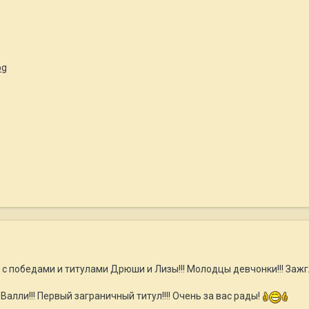
с победами и титулами Дрюши и Лизы!!! Молодцы девчонки!!! Зажг
алли!!! Первый заграничный титул!!!! Очень за вас рады!