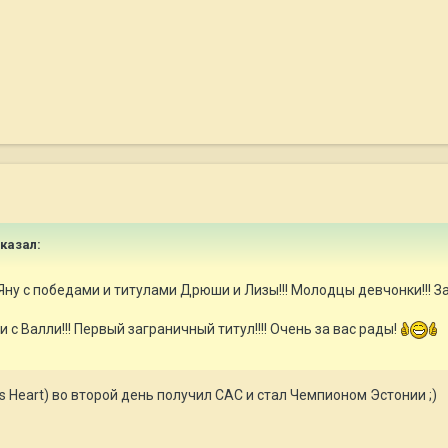
сказал:
ну с победами и титулами Дрюши и Лизы!!! Молодцы девчонки!!! З
с Валли!!! Первый заграничный титул!!!! Очень за вас рады!
ous Heart) во второй день получил САС и стал Чемпионом Эстонии ;)