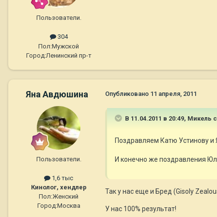
Пользователи.
304
Пол:
Мужской
Город:
Ленинский пр-т
Яна Авдюшина
Опубликовано
11 апреля, 2011
В 11.04.2011 в 20:49, Микель 
Поздравляем Катю Устинову и Я
Пользователи.
И конечно же поздравления Юли 
1,6 тыс
Кинолог, хендлер
Так у нас еще и Бред (Gisoly Zeal
Пол:
Женский
Город:
Москва
У нас 100% результат!