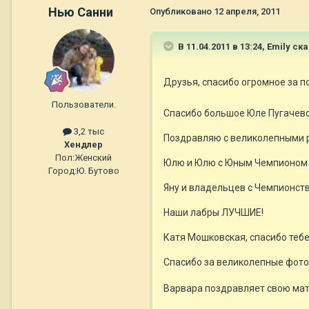
Нью Санни
Опубликовано
12 апреля, 2011
В 11.04.2011 в 13:24, Emily ск
Друзья, спасибо огромное за 
Пользователи.
Спасибо большое Юле Пугачево
3,2 тыс
Поздравляю с великолепными 
Хендлер
Пол:
Женский
Юлю и Юлю с Юным Чемпионом Э
Город:
Ю. Бутово
Яну и владельцев с Чемпионств
Наши лабры ЛУЧШИЕ!
Катя Мошковская, спасибо тебе
Спасибо за великолепные фото!!!
Варвара поздравляет свою мат