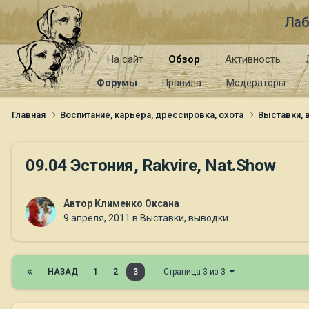
Лаб
На сайт
Обзор
Активность
Форумы
Правила
Модераторы
Главная
Воспитание, карьера, дрессировка, охота
Выставки,
09.04 Эстония, Rakvire, Nat.Show
Автор
Клименко Оксана
9 апреля, 2011
в
Выставки, выводки
НАЗАД
1
2
3
Страница 3 из 3