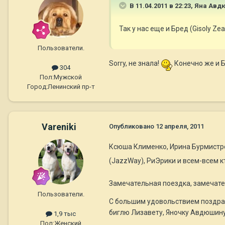
В 11.04.2011 в 22:23, Яна Ав
Так у нас еще и Бред (Gisoly Z
Пользователи.
Sorry, не знала!
Конечно же и Б
304
Пол:
Мужской
Город:
Ленинский пр-т
Vareniki
Опубликовано
12 апреля, 2011
Ксюша Клименко, Ирина Бурмистров
(JazzWay), РиЭрики и всем-всем к
Замечательная поездка, замечате
Пользователи.
С большим удовольствием поздрав
биглю Лизавету, Яночку Авдюшину
1,9 тыс
Пол:
Женский