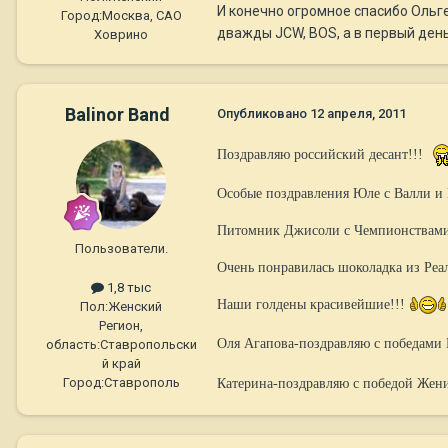
И конечно огромное спасибо Ольге 
Город:
Москва, САО
дважды JCW, BOS, а в первый день
Ховрино
Balinor Band
Опубликовано
12 апреля, 2011
Поздравляю российский десант!!!
Особые поздравления Юле с Валли и 
Питомник Джисоли с Чемпионствами!
Пользователи.
Очень понравилась шоколадка из Реа
1,8 тыс
Наши голдены красивейшие!!!
Пол:
Женский
Регион,
Оля Агапова-поздравляю с победами
область:
Ставропольски
й край
Город:
Ставрополь
Катерина-поздравляю с победой Жени