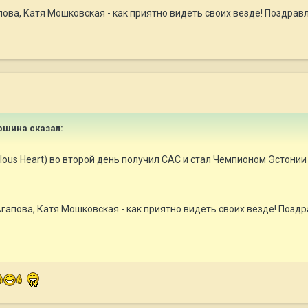
пова, Катя Мошковская - как приятно видеть своих везде! Поздрав
дюшина сказал:
ealous Heart) во второй день получил САС и стал Чемпионом Эстонии 
Агапова, Катя Мошковская - как приятно видеть своих везде! Позд