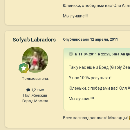
Юленьки, с победами вас! Оля Ага
Мы лучшие!!!!
Sofya's Labradors
Опубликовано
12 апреля, 2011
В 11.04.2011 в 22:23, Яна Ав
Так у нас еще и Бред (Gisoly Z
У нас 100% результат!
Пользователи.
Юленьки, с победами вас! Оля 
1,2 тыс
Пол:
Женский
Мы лучшие!!!!
Город:
Москва
Всех вас поздравляем! Молодцы!