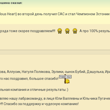
дюшина сказал:
ealous Heart) во второй день получил САС и стал Чемпионом Эстонии 
рэда тоже скорее поздравляем!!!!
А про 100% результа
а, Аллусик, Натуля Полякова, Эрлики, сынок Бубий, Дашулька, Ири
то нас поздравил, большое спасибо!
льная компания и отличные результаты.:)
ляю нашу лабракоманду, в лице Юли Валлевны и Юльчика Пугачевой
!!! Спасибо за поддержку и чудесную компанию!