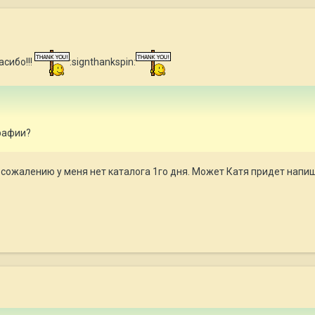
асибо!!!
:signthankspin:
графии?
 сожалению у меня нет каталога 1го дня. Может Катя придет напи