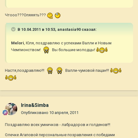
Чтооо???Опяяять???
В 10.04.2011 в 10:53, anastasia90 сказал:
Melori
, Юля, поздравляю с успехами Валли и Новым
Чемпионством!
Вы большие молодцы!
Настя,поздравляю!!!
Валли-чумовой пацан!!!
Irina&Simba
Опубликовано
10 апреля, 2011
Поздравляю всех умничков - лабрадоров и голденов!!!
Олечке Агаповой персональные позравления с победами