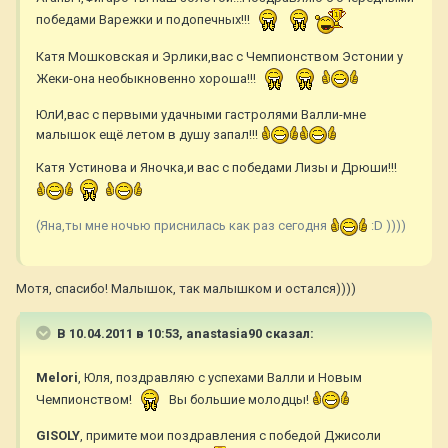
победами Варежки и подопечных!!!
Катя Мошковская и Эрлики,вас с Чемпионством Эстонии у
Жеки-она необыкновенно хороша!!!
ЮлИ,вас с первыми удачными гастролями Валли-мне
малышок ещё летом в душу запал!!!
Катя Устинова и Яночка,и вас с победами Лизы и Дрюши!!!
(Яна,ты мне ночью приснилась как раз сегодня
:D ))))
Мотя, спасибо! Малышок, так малышком и остался))))
В 10.04.2011 в 10:53, anastasia90 сказал:
Melori
, Юля, поздравляю с успехами Валли и Новым
Чемпионством!
Вы большие молодцы!
GISOLY
, примите мои поздравления с победой Джисоли