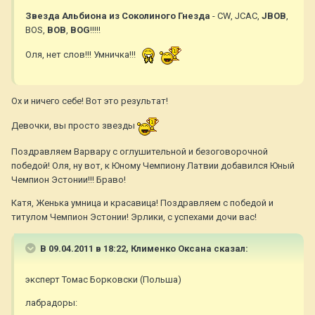
Звезда Альбиона из Соколиного Гнезда
- CW, JCAC,
JBOB
,
BOS,
BOB
,
BOG
!!!!!
Оля, нет слов!!! Умничка!!!
Ох и ничего себе! Вот это результат!
Девочки, вы просто звезды
Поздравляем Варвару с оглушительной и безоговорочной
победой! Оля, ну вот, к Юному Чемпиону Латвии добавился Юный
Чемпион Эстонии!!! Браво!
Катя, Женька умница и красавица! Поздравляем с победой и
титулом Чемпион Эстонии! Эрлики, с успехами дочи вас!
В 09.04.2011 в 18:22, Клименко Оксана сказал:
эксперт Томас Борковски (Польша)
лабрадоры: