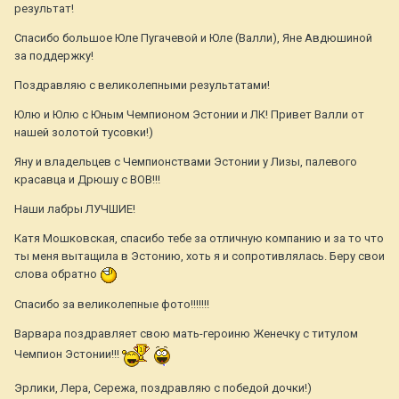
результат!
Спасибо большое Юле Пугачевой и Юле (Валли), Яне Авдюшиной
за поддержку!
Поздравляю с великолепными результатами!
Юлю и Юлю с Юным Чемпионом Эстонии и ЛК! Привет Валли от
нашей золотой тусовки!)
Яну и владельцев с Чемпионствами Эстонии у Лизы, палевого
красавца и Дрюшу с ВОВ!!!
Наши лабры ЛУЧШИЕ!
Катя Мошковская, спасибо тебе за отличную компанию и за то что
ты меня вытащила в Эстонию, хоть я и сопротивлялась. Беру свои
слова обратно
Спасибо за великолепные фото!!!!!!!
Варвара поздравляет свою мать-героиню Женечку с титулом
Чемпион Эстонии!!!
Эрлики, Лера, Сережа, поздравляю с победой дочки!)