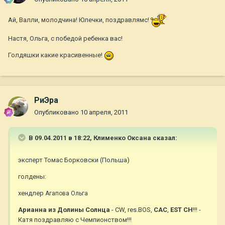
Ай, Валли, молодчина! Юлечки, поздравлямс!
Настя, Ольга, с победой ребенка вас!
Голдяшки какие красивенные!
РиЭра
Опубликовано
10 апреля, 2011
В 09.04.2011 в 18:22, Клименко Оксана сказал:
эксперт Томас Борковски (Польша)
голдены:
хендлер
Агапова Ольга
Арианна из Долины Солнца
- CW, res.BOS,
CAC
,
EST CH
!!! -
Катя поздравляю с Чемпионством!!!