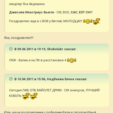
хендлер
Яна Авдюшина
Джисоли Иластриус Бьюти
- CW, BOS,
CAC
,
EST CH
!!!
Поздравляю еще и с ВОВ у биглей, МОЛОДЦА!!!
Яна, поздравляю!!!
В 09.04.2011 в 19:19, Shokolabr сказал:
ЛЮК - Валик и на ЛК в расстановке 4
В 10.04.2011 в 15:06, Недбаева Елена сказал:
Сегодня ЛАБ СПБ ВАЙОЛЕТ ДРИМ - CW юниоров, ЛУЧШИЙ
КОБЕЛЬ
Юли, наши поздравления с победами Вали и титулом Юный