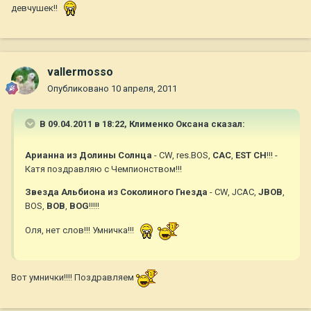
девчушек!!
vallermosso
Опубликовано
10 апреля, 2011
В 09.04.2011 в 18:22, Клименко Оксана сказал:
Арианна из Долины Солнца
- CW, res.BOS,
CAC
,
EST CH
!!! -
Катя поздравляю с Чемпионством!!!
Звезда Альбиона из Соколиного Гнезда
- CW, JCAC,
JBOB
,
BOS,
BOB
,
BOG
!!!!!
Оля, нет слов!!! Умничка!!!
Вот умнички!!!! Поздравляем