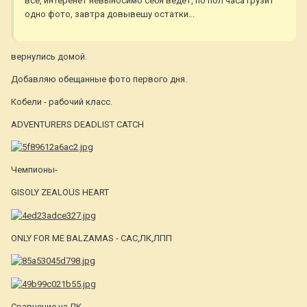
все, интеренет невыносимо себя ведет, по пол часа грузит
одно фото, завтра довывешу остатки...
вернулись домой.
Добавляю обещанные фото первого дня.
Кобели - рабочий класс.
ADVENTURERS DEADLIST CATCH
Чемпионы-
GISOLY ZEALOUS HEART
ONLY FOR ME BALZAMAS - САС,ЛК,ЛПП
Сравнение на ЛК