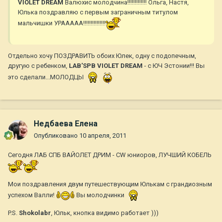
VIOLET DREAM
Валюхис молодчина!!!!!!!!!!!!! Ольга, Настя,
Юлька поздравляю с первым заграничным титулом
мальчишки УРААААА!!!!!!!!!!!!!!!
Отдельно хочу ПОЗДРАВИТЬ обоих Юлек, одну с подопечным,
другую с ребенком,
LAB'SPB VIOLET DREAM
- с ЮЧ Эстонии!!! Вы
это сделали...МОЛОДЦЫ
Недбаева Елена
Опубликовано
10 апреля, 2011
Сегодня ЛАБ СПБ ВАЙОЛЕТ ДРИМ - CW юниоров, ЛУЧШИЙ КОБЕЛЬ
Мои поздравления двум путешествующим Юлькам с грандиозным
успехом Валли!
Вы молодчинки
P.S.
Shokolabr
, Юльк, кнопка видимо работает )))