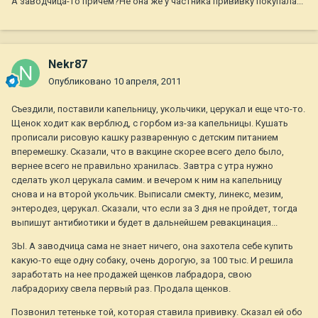
А заводчица-то причем?Не она же у частника прививку покупала...
Nekr87
Опубликовано
10 апреля, 2011
Съездили, поставили капельницу, укольчики, церукал и еще что-то.
Щенок ходит как верблюд, с горбом из-за капельницы. Кушать
прописали рисовую кашку разваренную с детским питанием
вперемешку. Сказали, что в вакцине скорее всего дело было,
вернее всего не правильно хранилась. Завтра с утра нужно
сделать укол церукала самим. и вечером к ним на капельницу
снова и на второй укольчик. Выписали смекту, линекс, мезим,
энтеродез, церукал. Сказали, что если за 3 дня не пройдет, тогда
выпишут антибиотики и будет в дальнейшем ревакцинация...
ЗЫ. А заводчица сама не знает ничего, она захотела себе купить
какую-то еще одну собаку, очень дорогую, за 100 тыс. И решила
заработать на нее продажей щенков лабрадора, свою
лабрадориху свела первый раз. Продала щенков.
Позвонил тетеньке той, которая ставила прививку. Сказал ей обо