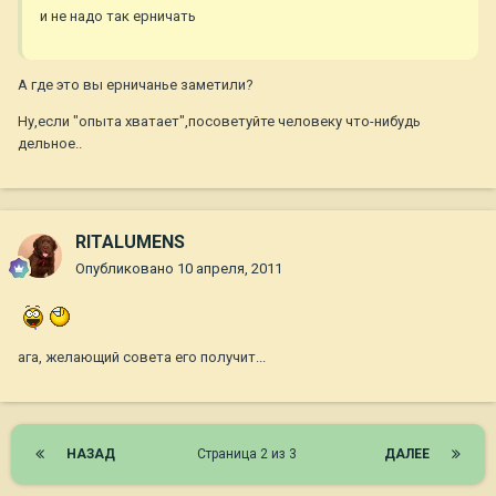
и не надо так ерничать
А где это вы ерничанье заметили?
Ну,если "опыта хватает",посоветуйте человеку что-нибудь
дельное..
RITALUMENS
Опубликовано
10 апреля, 2011
ага, желающий совета его получит...
НАЗАД
Страница 2 из 3
ДАЛЕЕ