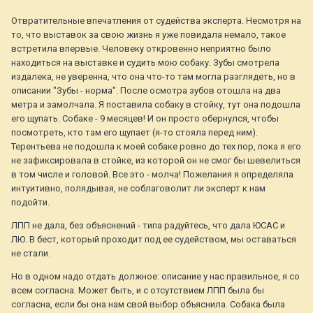
Отвратительные впечатления от судейства эксперта. Несмотря на
то, что выставок за свою жизнь я уже повидала немало, такое
встретила впервые. Человеку откровенно неприятно было
находиться на выставке и судить мою собаку. Зубы смотрела
издалека, не уверенна, что она что-то там могла разглядеть, но в
описании "Зубы - норма". После осмотра зубов отошла на два
метра и замолчала. Я поставила собаку в стойку, тут она подошла
его щупать. Собаке - 9 месяцев! И он просто обернулся, чтобы
посмотреть, кто там его щупает (я-то стояла перед ним).
Терентьева не подошла к моей собаке ровно до тех пор, пока я его
не зафиксировала в стойке, из которой он не смог бы шевелиться
в том числе и головой. Все это - молча! Пожелания я определяла
интуитивно, полядывая, не соблаговолит ли эксперт к нам
подойти.
ЛПП не дала, без объяснений - типа радуйтесь, что дала ЮСАС и
ЛЮ. В бест, который проходит под ее судейством, мы оставаться
не стали.
Но в одном надо отдать должное: описание у нас правильное, я со
всем согласна. Может быть, и с отсутствием ЛПП была бы
согласна, если бы она нам свой выбор объяснила. Собака была