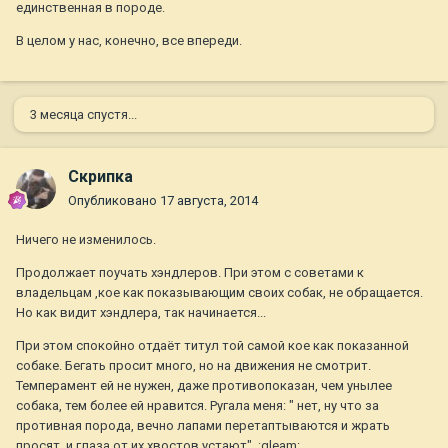
единственная в породе.
В целом у нас, конечно, все впереди.
3 месяца спустя...
Скрипка
Опубликовано
17 августа, 2014
Ничего не изменилось.
Продолжает поучать хэндлеров. При этом с советами к
владельцам ,кое как показывающим своих собак, не обращается.
Но как видит хэндлера, так начинается...
При этом спокойно отдаёт титул той самой кое как показанной
собаке. Бегать просит много, но на движения не смотрит.
Темперамент ей не нужен, даже противопоказан, чем унылее
собака, тем более ей нравится. Ругала меня: " нет, ну что за
противная порода, вечно лапами перетаптываются и жрать
просят, и глаза от их хвостов устают". :gleam: