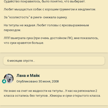
Судейство понравилось, было понятно, что выбирает.
Любит мышцастых собак с хорошим грумингом и хендлингом.
За "козлистость" в ринге- снижала оценку.
На титулы не жадная. Любит головы с ярковыраженным
переходом.
ЛПП выиграла сука (при очень достойном ЛК), мне показалось,
что суки нравятся больше.
6 месяцев спустя...
Лана и Майк
Опубликовано
30 июня, 2008
Не знаю на счет не жадности на титулы...У нас на регионалке 2
класса остались без титулов...Юниоры и суки открытого класса.