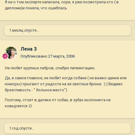
Я не о том эксперте написала, сори, я уже посмотрела кто ( в
дипломе)и поняла, что ошиблась.
1 месяц спустя...
Лена З
Опубликовано
27 марта, 2006
Не любит крупных лабров, слабую пигментацию.
Да, и самое главное, не любит когда собаки ( не важно щенки или
юниоры) прыгают от радости на ее светлые брюки. :) ( Видимо
брезгливость - " больное место")
Поэтому, стоит в далеке от собак, в зубах экспонента не
ковыряется :D
1 год спустя...