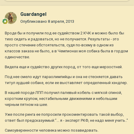
Guardangel
Опубликовано
8 апреля, 2013
Вроде бы и получили под ее судейством 2 КЧК и можно было бы
тихо сидеть и радоваться, но не получается. Результаты - это
просто стечение обстоятельств, судя по-всему в одном из
классов заказа не было, а в Чемпионах моя собака была в гордом
одиночестве.
Видела еще и судейство других пород, от того еще мерзостней.
Под нее смело идут параолимпийцы и она не стесняется давать
титул худшей собаке, если ее выставляет определенный хэндлер.
В нашей породе ЛПП получил палевый кобель с мягкой спиной,
коротким крупом, нестабильными движениями и небольшим
черным пятном на шее.
Уже после ринга ее попросили прокоментировать такой выбор,
ответ был предсказуемый:"... я - эксперт РКФ, не надо меня учить.."
Самоуверенности человека можно позавидовать.