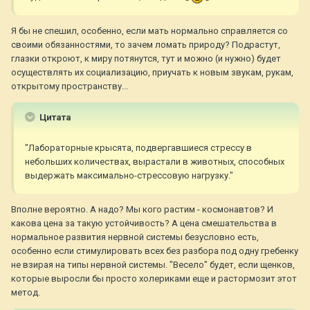
Я бы не спешил, особенно, если мать нормально справляется со
своими обязанностями, то зачем ломать природу? Подрастут,
глазки откроют, к миру потянутся, тут и можно (и нужно) будет
осуществлять их социализацию, приучать к новым звукам, рукам,
открытому пространству...
Цитата
"Лабораторные крысята, подвергавшиеся стрессу в
небольших количествах, вырастали в животных, способных
выдержать максимально-стрессовую нагрузку."
Вполне вероятно. А надо? Мы кого растим - космонавтов? И
какова цена за такую устойчивость? А цена смешательства в
нормальное развития нервной системы безусловно есть,
особенно если стимулировать всех без разбора под одну гребенку
не взирая на типы нервной системы. "Весело" будет, если щенков,
которые выросли бы просто холериками еще и растормозит этот
метод.