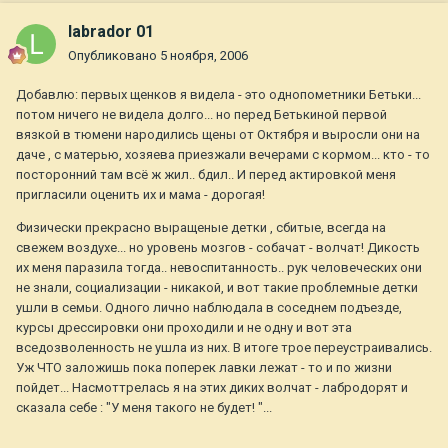
labrador 01
Опубликовано
5 ноября, 2006
Добавлю: первых щенков я видела - это однопометники Бетьки...
потом ничего не видела долго... но перед Бетькиной первой
вязкой в тюмени народились щены от Октября и выросли они на
даче , с матерью, хозяева приезжали вечерами с кормом... кто - то
посторонний там всё ж жил.. бдил.. И перед актировкой меня
пригласили оценить их и мама - дорогая!
Физически прекрасно выращеные детки , сбитые, всегда на
свежем воздухе... но уровень мозгов - собачат - волчат! Дикость
их меня паразила тогда.. невоспитанность.. рук человеческих они
не знали, социализации - никакой, и вот такие проблемные детки
ушли в семьи. Одного лично наблюдала в соседнем подъезде,
курсы дрессировки они проходили и не одну и вот эта
вседозволенность не ушла из них. В итоге трое переустраивались.
Уж ЧТО заложишь пока поперек лавки лежат - то и по жизни
пойдет... Насмоттрелась я на этих диких волчат - лабродорят и
сказала себе : "У меня такого не будет! "...