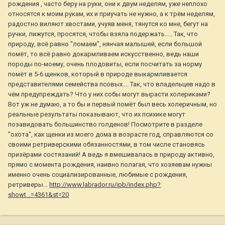
рождения , часто беру на руки, они к двум неделям, уже неплохо
относятся к моим рукам, их и приучать не нужно, а к трём неделям,
радостно виляют хвостами, учуяв меня, тянутся ко мне, бегут на
ручки, лижутся, просятся, чтобы взяла подержать..... Так, что
природу, всё равно "ломаем", нянчая малышей, если большой
помёт, то всё равно докармливаем искусственно, ведь наши
породы по-моему, очень плодовиты, если посчитать за норму
помёт в 5-6 щенков, который в природе выкармливается
представителями семейства псовых.... Так, что владельцев надо в
чём предупреждать? Что у них собы могут вырасти холериками?
Вот уж не думаю, а то бы и первый помёт был весь холеричным, но
реальные результаты показывают, что их психике могут
позавидовать большинство голденов! Посмотрите в разделе
"охота", как щенки из моего дома в возрасте год, справляются со
своими ретриверскими обязанностями, в том числе становясь
призёрами состязаний! А ведь я вмешивалась в природу активно,
прямо с момента рождения, наивно полагая, что хозяевам нужны
именно очень социализированные, любимые с рождения,
ретриверы...
http://www.labrador.ru/ipb/index.php?
showt...=4361&st=20