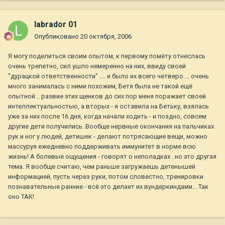
labrador 01
Опубликовано
20 октября, 2006
Я могу поделиться своим опытом, к первому помёту отнеслась
очень трепетно, сил ушло немеренно на них, ввиду своей
"дурацкой ответственности" .... и было их всего четверо.... очень
много занималась с ними похожим, Бетя была не такой ещё
опытной... развие этих щенков до сих пор меня поражает своей
интеллектуальностью, а вторых - я оставила на Бетьку, взялась
уже за них после 16 дня, когда начали ходить - и поздно, совсем
другие дети получились. Вообще нервные окончания на пальчиках
рук и ног у людей, детишек - делают потрясающие вещи, можно
массуруя ежедневно поддерживать иммунитет в норме всю
жизнь! А болевые ощущения - говорят о неполадках . но это другая
тема. Я вообще считаю, чем раньше загружаешь детенышей
информацией, пусть через руки, потом словестно, тренировки
познавательные ранние - всё это делает их вундеркиндами... Так
оно ТАК!