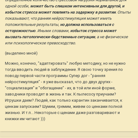
одной особи,
может быть слишком интенсивным для другой, и
избыток стресса может повлиять на задержку в развитии
. Опыты
показывают, что ранняя нейростимуляция может иметь
положительные результаты,
но должна использоваться с
осторожностью
. Иными словами,
избыток стресса может
вызвать патологически-бедственные ситуации
, а не физическое
или психологическое превосходство.
(выделено мной)
Можно, конечно, "адаптировать" любую методику, но не нужно
тогда вводить людей в заблуждение. Я свою точку зрения по
поводу первой части программы Супер дог - "ранняя
нейростимуляция" - я уже высказал, что до двух других -
"социализация" и "обогащение" - их, в той или иной форме,
заводчики проводят в жизнь и так. К пылесосу приучаем?
Игрушки даем? Людей, как только карантин заканчивается, к
ценкам запускаем? Шумим, гремим, живем со ценками полной
жизнью. И т.п... Некоторые с щенами даже разговаривают и
книжки им читают )))