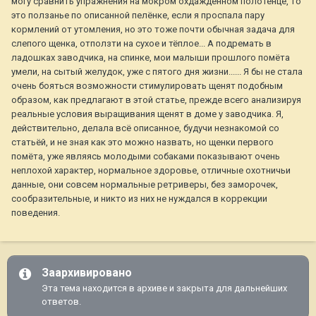
могу сравнить упражнения на мокром охдаждённом полотенце, то
это ползанье по описанной пелёнке, если я проспала пару
кормлений от утомления, но это тоже почти обычная задача для
слепого щенка, отползти на сухое и тёплое... А подремать в
ладошках заводчика, на спинке, мои малыши прошлого помёта
умели, на сытый желудок, уже с пятого дня жизни...... Я бы не стала
очень бояться возможности стимулировать щенят подобным
образом, как предлагают в этой статье, прежде всего анализируя
реальные условия выращивания щенят в доме у заводчика. Я,
действительно, делала всё описанное, будучи незнакомой со
статьёй, и не зная как это можно назвать, но щенки первого
помёта, уже являясь молодыми собаками показывают очень
неплохой характер, нормальное здоровье, отличные охотничьи
данные, они совсем нормальные ретриверы, без заморочек,
сообразительные, и никто из них не нуждался в коррекции
поведения.
Заархивировано
Эта тема находится в архиве и закрыта для дальнейших
ответов.