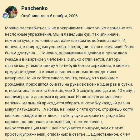
Panchenko
Опубликовано
6 ноября, 2006
Можно расслабиться, и не воспринимать настолько серьёзно эти
несложные упражнения. Мы, владельцы сук, так или иначе ,
помогая суке, постоянно создаём щенкам подобные задачи. И,
конечно, в природных условиях, навряд ли такая стимуляция была
бы им доступна..... Конечно, выращивание щенков в природном
гнезде и в квартире у человека, сильно отличается. Авторы
статьи могут иметь ввиду что-нибудь более серьёзное, в момент
предупреждения о возможных негативных последствиях
наверное! Но из собственного опыта, скажу, что щенкам с
рождения, приходится бывать на руках вовсе не один раз в сутки,
и, порой, значительно больше, чем 3-5 секунд, иногда и по 10 минут,
например, для докорма и прикорма. И так же когда меняешь
пелёнки, малышей приходится убирать в коробку каждый раз на
минут пять-десять . А когда, начиная с пяти суток, стрижёшь когти
щенкам, каждые пять дней, чтобы у суки сохранить грядки без
царапин до окончания кормления, то естественно,
нейростимуляция малышей получается по-круче, чем от этих
простых упражнений, описанных в статье..... Единственное, с чем