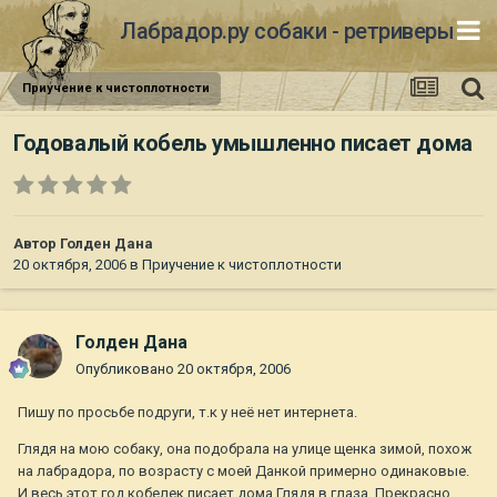
Лабрадор.ру собаки - ретриверы
Приучение к чистоплотности
Годовалый кобель умышленно писает дома
Автор
Голден Дана
20 октября, 2006
в
Приучение к чистоплотности
Голден Дана
Опубликовано
20 октября, 2006
Пишу по просьбе подруги, т.к у неё нет интернета.
Глядя на мою собаку, она подобрала на улице щенка зимой, похож
на лабрадора, по возрасту с моей Данкой примерно одинаковые.
И весь этот год кобелек писает дома.Глядя в глаза. Прекрасно