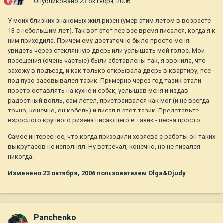
Опубликовано
23 октября, 2006
У моих близких знакомых жил ризен (умер этим летом в возрасте
13 с небольшим лет). Так вот этот пес все время писался, когда я к
ним приходила. Причем ему достаточно было просто меня
увидеть через стеклянную дверь или услышать мой голос. Мои
посещения (очень частые) были обставлены так, я звонила, что
захожу в подъезд, и как только открывала дверь в квартиру, псе
под пузо засовывался тазик. Примерно через год тазик стали
просто оставлять на кухне и собак, услышав меня и издав
радостный вопль, сам летел, пристраивался как мог (и не всегда
точно, конечно, он кобель) и писал в этот тазик. Представьте
взрослого крупного ризена писающего в тазик - песня просто...
Самое интересное, что когда приходили хозяева с работы он таких
выкрутасов не исполнял. Ну встречал, конечно, но не писался
никогда.
Изменено
23 октября, 2006
пользователем Olga&Djudy
Panchenko