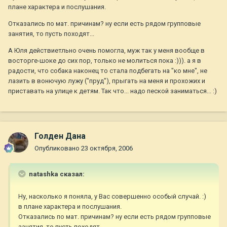
плане характера и послушания.
Отказались по мат. причинам? ну если есть рядом групповые
занятия, то пусть походят...
А Юля действиетльно очень помогла, муж так у меня вообще в
восторге-шоке до сих пор, только не молиться пока :))). а я в
радости, что собака наконец то стала подбегать на "ко мне", не
лазить в вонючую лужу ("пруд"), прыгать на меня и прохожих и
приставать на улице к детям. Так что... надо пеской заниматься... :)
Голден Дана
Опубликовано
23 октября, 2006
natashka сказал:
Ну, насколько я поняла, у Вас совершенно особый случай. :)
в плане характера и послушания.
Отказались по мат. причинам? ну если есть рядом групповые
занятия, то пусть походят...