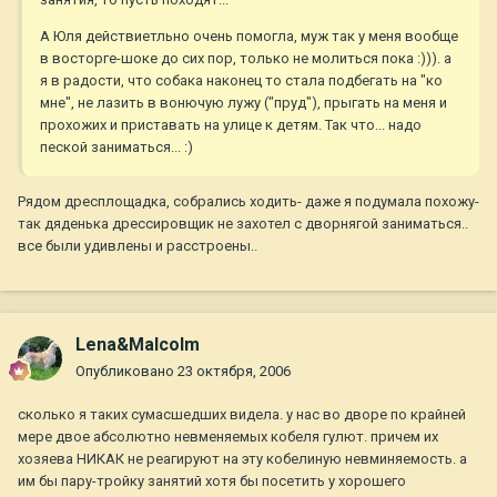
А Юля действиетльно очень помогла, муж так у меня вообще
в восторге-шоке до сих пор, только не молиться пока :))). а
я в радости, что собака наконец то стала подбегать на "ко
мне", не лазить в вонючую лужу ("пруд"), прыгать на меня и
прохожих и приставать на улице к детям. Так что... надо
пеской заниматься... :)
Рядом дресплощадка, собрались ходить- даже я подумала похожу-
так дяденька дрессировщик не захотел с дворнягой заниматься..
все были удивлены и расстроены..
Lena&Malcolm
Опубликовано
23 октября, 2006
сколько я таких сумасшедших видела. у нас во дворе по крайней
мере двое абсолютно невменяемых кобеля гулют. причем их
хозяева НИКАК не реагируют на эту кобелиную невминяемость. а
им бы пару-тройку занятий хотя бы посетить у хорошего