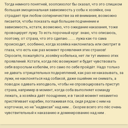
Тогда немного понятней, зоопсихолог бы сказал, что это слишком
большая эмоциональная зависимость у собы к хозяйке, она
страдает при любом соперничестве за её внимание, возможно
писается, чтобы показать ещё большее подчинение и
зависимость, кстати, возможно, что ожидание наказания, тоже
провоцирует лужу. То есть порочный круг: знаю, что описаюсь,
поэтому, от страха, что это сделаю......... лужа как-то сама
происходит, особенно, когда хозяйка наклонилась или смотрит в
глаза, что есть как раз момент проявления этих страхов!
Спросите, пожалуйста ,хозяйку кобелька, нет ли тут именно этих
проявлений. Кстати, когда пёс возмужает и будет чувствовать
себя взрослым кобелём, это само по себе пройдёт. Надо только
не давать отрицательных подкреплений, как раз не наказывать, за
лужи, не наклоняться над собакой, даже ошейник не снимать, а
поводок одевать изподволь, чтобы не спровоцировать приступ
страха, например в момент, когда соба выполняет команду
лежать, а хозяйка даёт поощрение, и в такой момент незаметно
пристёгивает карабин, поглаживая пса, сидя рядом с ним на
корточках, но не "надвисая" над ним.... Скорее всего это пёс очень
чувствительный к наказанию и доминированию над ним .