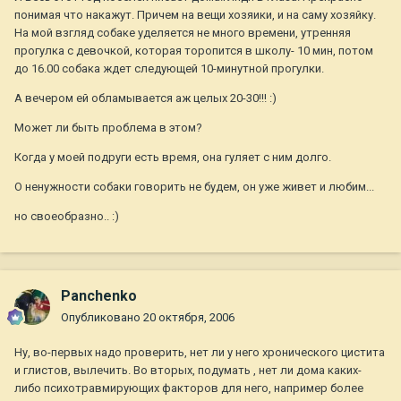
понимая что накажут. Причем на вещи хозяики, и на саму хозяйку.
На мой взгляд собаке уделяется не много времени, утренняя
прогулка с девочкой, которая торопится в школу- 10 мин, потом
до 16.00 собака ждет следующей 10-минутной прогулки.
А вечером ей обламывается аж целых 20-30!!! :)
Может ли быть проблема в этом?
Когда у моей подруги есть время, она гуляет с ним долго.
О ненужности собаки говорить не будем, он уже живет и любим...
но своеобразно.. :)
Panchenko
Опубликовано
20 октября, 2006
Ну, во-первых надо проверить, нет ли у него хронического цистита
и глистов, вылечить. Во вторых, подумать , нет ли дома каких-
либо психотравмирующих факторов для него, например более