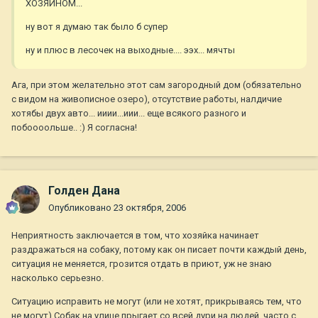
ХОЗЯИНОМ...
ну вот я думаю так было б супер
ну и плюс в лесочек на выходные.... ээх... мячты
Ага, при этом желательно этот сам загородный дом (обязательно
с видом на живописное озеро), отсутствие работы, налдичие
хотябы двух авто... ииии...иии... еще всякого разного и
побоооольше.. :) Я согласна!
Голден Дана
Опубликовано
23 октября, 2006
Неприятность заключается в том, что хозяйка начинает
раздражаться на собаку, потому как он писает почти каждый день,
ситуация не меняется, грозится отдать в приют, уж не знаю
насколько серьезно.
Ситуацию исправить не могут (или не хотят, прикрываясь тем, что
не могут) Собак на улице прыгает со всей дури на людей, часто с