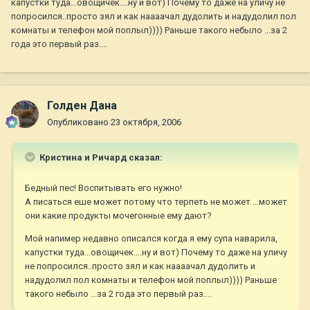
капустки туда...овощичек....ну и вот) Почему то даже на уличу не
попросился..просто зял и как наааачал дудолить и надудолил пол
комнаты и телефон мой поплыл)))) Раньше такого небыло ...за 2
года это первый раз....
Голден Дана
Опубликовано
23 октября, 2006
Кристина и Ричард сказал:
Бедный пес! Воспитывать его нужно!
А писаться еше может потому что терпеть не может ...может
они какие продукты мочегонные ему дают?
Мой напимер недавно описался когда я ему супа наварила,
капустки туда...овощичек....ну и вот) Почему то даже на уличу
не попросился..просто зял и как наааачал дудолить и
надудолил пол комнаты и телефон мой поплыл)))) Раньше
такого небыло ...за 2 года это первый раз....