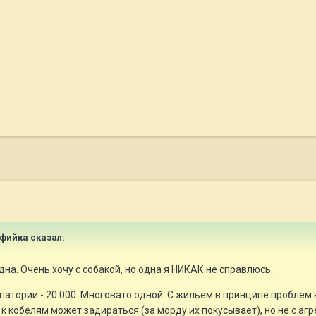
Софийка сказал:
дна. Очень хочу с собакой, но одна я НИКАК не справлюсь.
патории - 20 000. Многовато одной. С жильем в принципе проблем
 к кобелям может задираться (за морду их покусывает), но не с агр