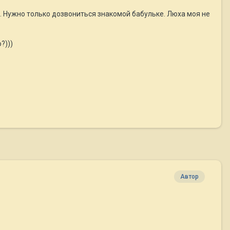
т. Нужно только дозвониться знакомой бабульке. Люха моя не
?)))
Автор