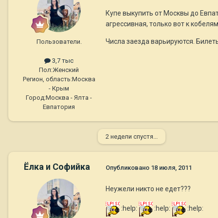
Купе выкупить от Москвы до Евпат
агрессивная, только вот к кобелям
Числа заезда варьируются. Билеты
Пользователи.
3,7 тыс
Пол:
Женский
Регион, область:
Москва
- Крым
Город:
Москва - Ялта -
Евпатория
2 недели спустя...
Ёлка и Софийка
Опубликовано
18 июля, 2011
Неужели никто не едет???
:help:
:help:
:help: