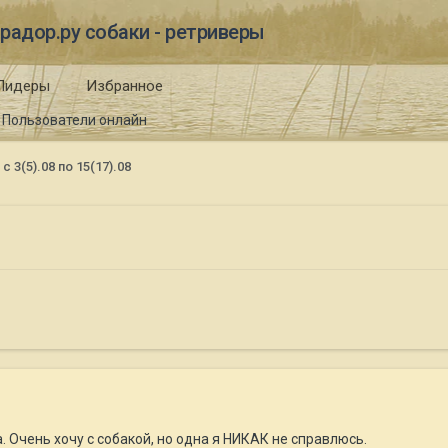
радор.ру собаки - ретриверы
Лидеры
Избранное
Пользователи онлайн
с 3(5).08 по 15(17).08
. Очень хочу с собакой, но одна я НИКАК не справлюсь.