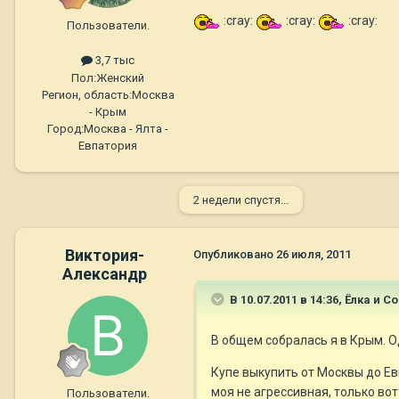
:cray:
:cray:
:cray:
Пользователи.
3,7 тыс
Пол:
Женский
Регион, область:
Москва
- Крым
Город:
Москва - Ялта -
Евпатория
2 недели спустя...
Виктория-
Опубликовано
26 июля, 2011
Александр
В 10.07.2011 в 14:36, Ёлка и 
В общем собралась я в Крым. О
Купе выкупить от Москвы до Ев
моя не агрессивная, только вот
Пользователи.