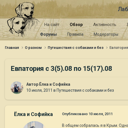
Лаб
На сайт
Обзор
Активность
Форумы
Правила
Модераторы
Главная
О разном
Путешествия с собаками и без
Евпатория 
Евпатория с 3(5).08 по 15(17).08
Автор
Ёлка и Софийка
10 июля, 2011
в
Путешествия с собаками и без
Ёлка и Софийка
Опубликовано
10 июля, 2011
В общем собралась я в Крым. Одна