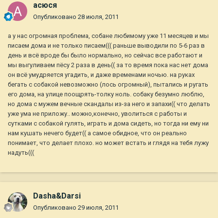
асюся
Опубликовано
28 июля, 2011
а у нас огромная проблема, собане любимому уже 11 месяцев и мы
писаем дома и не только писаем((( раньше выводили по 5-6 раз в
день и всё вроде бы было нормально, но сейчас все работают и
мы выгуливаем пёсу 2 раза в день(( за то время пока нас нет дома
он всё умудряется угадить, и даже временами ночью. на руках
бегать с собакой невозможно (лось огромный), пытались и ругать
его дома, на улице поощрять-толку ноль. собаку безумно люблю,
но дома с мужем вечные скандалы из-за него и запахи(( что делать
уже ума не приложу.. можно,конечно, уволиться с работы и
сутками с собакой гулять, играть и дома сидеть, но тогда ни ему ни
нам кушать нечего будет(( а самое обидное, что он реально
понимает, что делает плохо. но может встать и глядя на тебя лужу
надуть(((
Dasha&Darsi
Опубликовано
29 июля, 2011