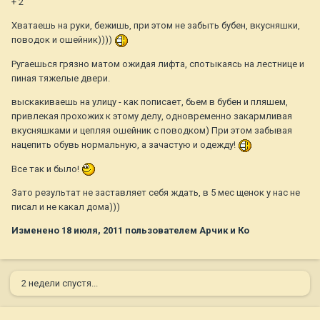
+ 2
Хватаешь на руки, бежишь, при этом не забыть бубен, вкусняшки,
поводок и ошейник))))
Ругаешься грязно матом ожидая лифта, спотыкаясь на лестнице и
пиная тяжелые двери.
выскакиваешь на улицу - как пописает, бьем в бубен и пляшем,
привлекая прохожих к этому делу, одновременно закармливая
вкусняшками и цепляя ошейник с поводком) При этом забывая
нацепить обувь нормальную, а зачастую и одежду!
Все так и было!
Зато результат не заставляет себя ждать, в 5 мес щенок у нас не
писал и не какал дома)))
Изменено
18 июля, 2011
пользователем Арчик и Ко
2 недели спустя...