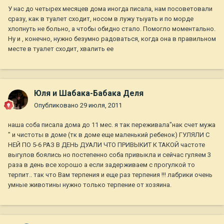
У нас до четырех месяцев дома иногда писала, нам посоветовали
сразу, как в туалет сходит, носом в лужу тыуать и по морде
хлопнуть не больно, а чтобы обидно стало. Помогло моментально.
Ну и , конечно, нужно безумно радоваться, когда она в правильном
месте в туалет сходит, хвалить ее
Юля и Шабака-Бабака Деля
Опубликовано
29 июля, 2011
наша соба писала дома до 11 мес. я так переживала"нак счет мужа
" и чистоты в доме (тк в доме еще маленький ребенок) ГУЛЯЛИ С
НЕЙ ПО 5-6 РАЗ В ДЕНЬ ДУАЛИ ЧТО ПРИВЫКИТ К ТАКОЙ частоте
выгулов боялись но постепенно соба привыкла и сейчас гуляем 3
раза в день все хорошо а если задерживаем с прогулкой то
терпит.. так что Вам терпения и еще раз терпения !!! лабрики очень
умные животины нужно только терпение от хозяина.