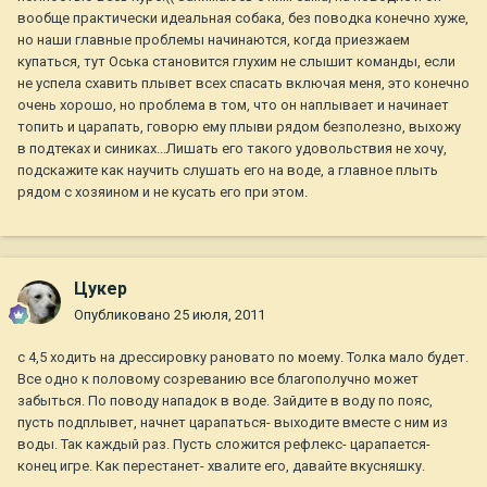
вообще практически идеальная собака, без поводка конечно хуже,
но наши главные проблемы начинаются, когда приезжаем
купаться, тут Оська становится глухим не слышит команды, если
не успела схавить плывет всех спасать включая меня, это конечно
очень хорошо, но проблема в том, что он наплывает и начинает
топить и царапать, говорю ему плыви рядом безполезно, выхожу
в подтеках и синиках...Лишать его такого удовольствия не хочу,
подскажите как научить слушать его на воде, а главное плыть
рядом с хозяином и не кусать его при этом.
Цукер
Опубликовано
25 июля, 2011
с 4,5 ходить на дрессировку рановато по моему. Толка мало будет.
Все одно к половому созреванию все благополучно может
забыться. По поводу нападок в воде. Зайдите в воду по пояс,
пусть подплывет, начнет царапаться- выходите вместе с ним из
воды. Так каждый раз. Пусть сложится рефлекс- царапается-
конец игре. Как перестанет- хвалите его, давайте вкусняшку.