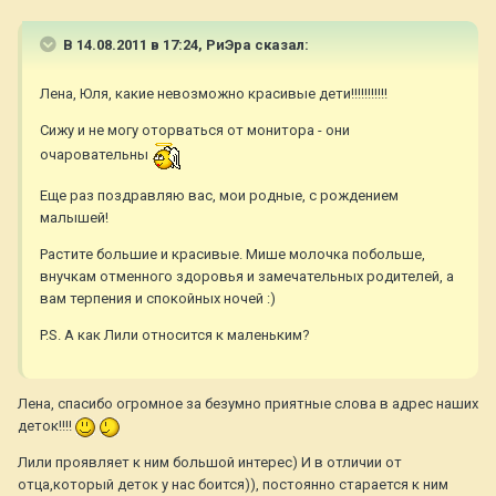
В 14.08.2011 в 17:24, РиЭра сказал:
Лена, Юля, какие невозможно красивые дети!!!!!!!!!!!
Сижу и не могу оторваться от монитора - они
очаровательны
Еще раз поздравляю вас, мои родные, с рождением
малышей!
Растите большие и красивые. Мише молочка побольше,
внучкам отменного здоровья и замечательных родителей, а
вам терпения и спокойных ночей :)
P.S. А как Лили относится к маленьким?
Лена, спасибо огромное за безумно приятные слова в адрес наших
деток!!!!
Лили проявляет к ним большой интерес) И в отличии от
отца,который деток у нас боится)), постоянно старается к ним