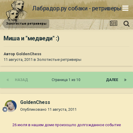
Лабрадор.ру собаки - ретриверы
Золотистые ретриверы
Миша и "медведи" :)
Автор
GoldenChess
11 августа, 2011
в
Золотистые ретриверы
НАЗАД
Страница 1 из 10
ДАЛЕЕ
GoldenChess
Опубликовано
11 августа, 2011
26 июля в нашем доме произошло долгожданное событие