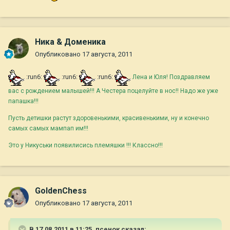
Ника & Доменика
Опубликовано
17 августа, 2011
:run6:
:run6:
:run6:
Лена и Юля! Поздравляем
вас с рождением малышей!!! А Честера поцелуйте в нос!! Надо же уже
папашка!!!
Пусть детишки растут здоровенькими, красивенькими, ну и конечно
самых самых мампап им!!!
Это у Никуськи появилисись племяшки !!! Классно!!!
GoldenChess
Опубликовано
17 августа, 2011
В 17.08.2011 в 11:25, псенок сказал: