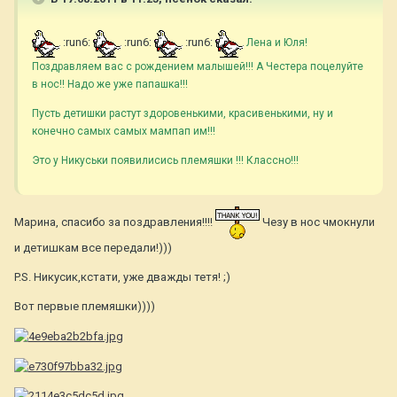
:run6:
:run6:
:run6:
Лена и Юля!
Поздравляем вас с рождением малышей!!! А Честера поцелуйте
в нос!! Надо же уже папашка!!!
Пусть детишки растут здоровенькими, красивенькими, ну и
конечно самых самых мампап им!!!
Это у Никуськи появилисись племяшки !!! Классно!!!
Марина, спасибо за поздравления!!!!
Чезу в нос чмокнули
и детишкам все передали!)))
P.S. Никусик,кстати, уже дважды тетя! ;)
Вот первые племяшки))))