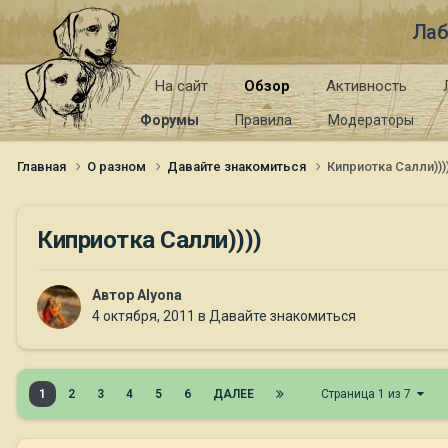
Лаб
На сайт
Обзор
Активность
Форумы
Правила
Модераторы
Главная
О разном
Давайте знакомиться
Киприотка Салли)))
Киприотка Салли))))
Автор
Alyona
4 октября, 2011
в
Давайте знакомиться
1
2
3
4
5
6
ДАЛЕЕ
Страница 1 из 7