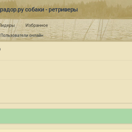
радор.ру собаки - ретриверы
Лидеры
Избранное
Пользователи онлайн
)