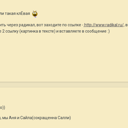
ли такая клЁвая
ть через радикал, вот заходите по ссылке -
http://www.radikal.ru/,
в
 2 ссылку (картинка в тексте) и вставляете в сообщение :)
о))
, мы Аня и Сайла(сокращенна Салли)