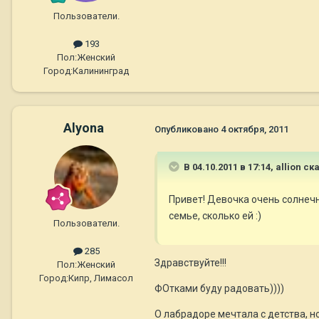
Пользователи.
193
Пол:
Женский
Город:
Калининград
Alyona
Опубликовано
4 октября, 2011
В 04.10.2011 в 17:14, allion ск
Привет! Девочка очень солнеч
семье, сколько ей :)
Пользователи.
285
Здравствуйте!!!
Пол:
Женский
Город:
Кипр, Лимасол
ФОтками буду радовать))))
О лабрадоре мечтала с детства, н