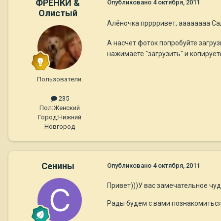
ФРЕНКИ &
Опубликовано
4 октября, 2011
Олистый
Алёночка прррривет, аааааааа Са
А насчет фоток попробуйте загрузи
нажимаете "загрузить" и копируете
Пользователи.
235
Пол:
Женский
Город:
Нижний
Новгород
Сенины
Опубликовано
4 октября, 2011
Привет)))У вас замечательное чуд
Рады будем с вами познакомиться