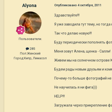
Alyona
Опубликовано
4 октября, 2011
Здравствуйте!!!
Я уже заводила тут тему, но тогд
Так что делаю новую!!!
Пользователи.
Буду периодически пополнять фот
285
Меня зовут Алена, щенка - Салли!
Пол:
Женский
Город:
Кипр, Лимасол
Живем мы на солнечном острове Ки
Будем рады новым друзьям и комм
Почему-то больше фотографий не м
Не научилась я ни фига)))
HELP!!!
Загружала через прикрепление фа