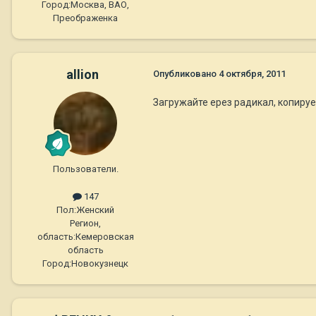
Город:
Москва, ВАО,
Преображенка
allion
Опубликовано
4 октября, 2011
Загружайте ерез радикал, копирует
Пользователи.
147
Пол:
Женский
Регион,
область:
Кемеровская
область
Город:
Новокузнецк