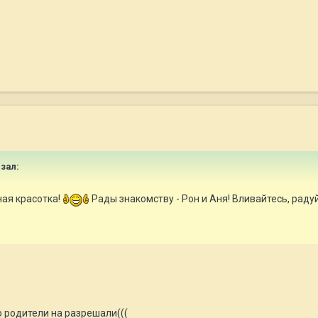
азал:
ная красотка!
Рады знакомству - Рон и Аня! Вливайтесь, раду
о родители на разрешали(((