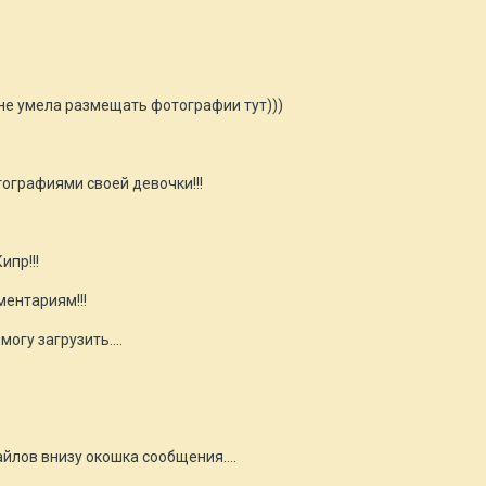
а не умела размещать фотографии тут)))
ографиями своей девочки!!!
пр!!!
ентариям!!!
огу загрузить....
йлов внизу окошка сообщения....