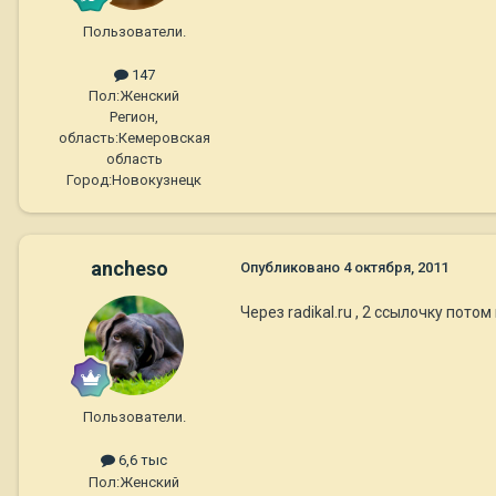
Пользователи.
147
Пол:
Женский
Регион,
область:
Кемеровская
область
Город:
Новокузнецк
ancheso
Опубликовано
4 октября, 2011
Через radikal.ru , 2 ссылочку пото
Пользователи.
6,6 тыс
Пол:
Женский