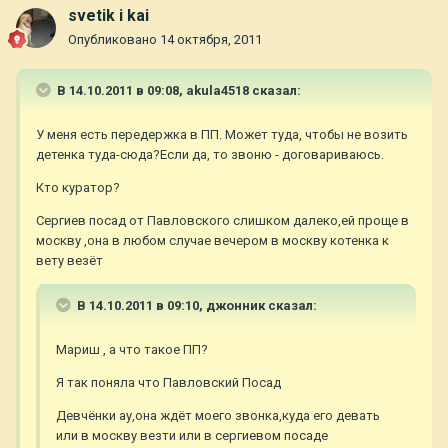
svetik i kai
Опубликовано
14 октября, 2011
В 14.10.2011 в 09:08, akula4518 сказал:
У меня есть передержка в ПП. Может туда, чтобы не возить
детенка туда-сюда?Если да, то звоню - договариваюсь.
Кто куратор?
Сергиев посад от Павловского слишком далеко,ей проще в
москву ,она в любом случае вечером в москву котенка к
вету везёт
В 14.10.2011 в 09:10, джонник сказал:
Мариш , а что такое ПП?
Я так поняла что Павловский Посад
Девчёнки ау,она ждёт моего звонка,куда его девать
или в москву везти или в сергиевом посаде