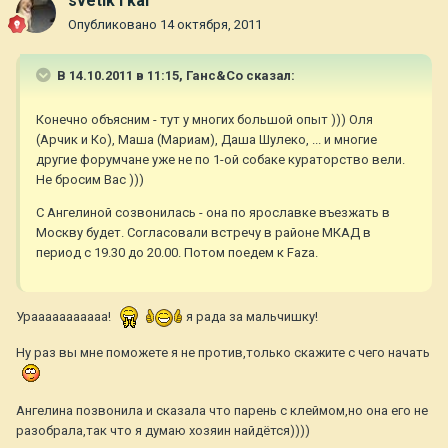
svetik i kai
Опубликовано
14 октября, 2011
В 14.10.2011 в 11:15, Ганс&Co сказал:
Конечно объясним - тут у многих большой опыт ))) Оля
(Арчик и Ко), Маша (Мариам), Даша Шулеко, ... и многие
другие форумчане уже не по 1-ой собаке кураторство вели.
Не бросим Вас )))
С Ангелиной созвонилась - она по ярославке въезжать в
Москву будет. Согласовали встречу в районе МКАД в
период с 19.30 до 20.00. Потом поедем к Faza.
Урааааааааааа!
я рада за мальчишку!
Ну раз вы мне поможете я не против,только скажите с чего начать
Ангелина позвонила и сказала что парень с клеймом,но она его не
разобрала,так что я думаю хозяин найдётся))))