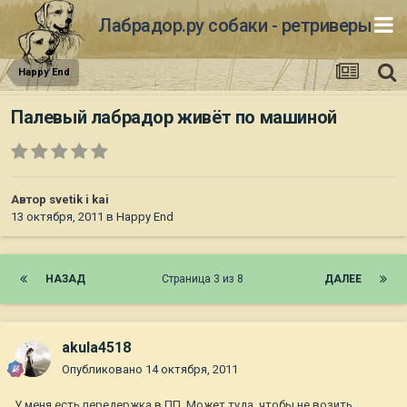
Лабрадор.ру собаки - ретриверы
Happy End
Палевый лабрадор живёт по машиной
Автор
svetik i kai
13 октября, 2011
в
Happy End
НАЗАД
Страница 3 из 8
ДАЛЕЕ
akula4518
Опубликовано
14 октября, 2011
У меня есть передержка в ПП. Может туда, чтобы не возить