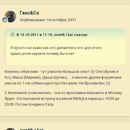
Ганс&Co
Опубликовано
14 октября, 2011
В 14.10.2011 в 11:10, svetik i kai сказал:
Я просто не знаю как это делается и что для этого
нужно,если научите почему бы и нет
Конечно объясним - тут у многих большой опыт ))) Оля (Арчик и
Ко), Маша (Мариам), Даша Шулеко, ... и многие другие форумчане
уже не по 1-ой собаке кураторство вели. Не бросим Вас )))
С Ангелиной созвонилась - она по ярославке въезжать в Москву
будет. Согласовали встречу в районе МКАД в период с 19.30 до
20.00. Потом поедем к Faza.