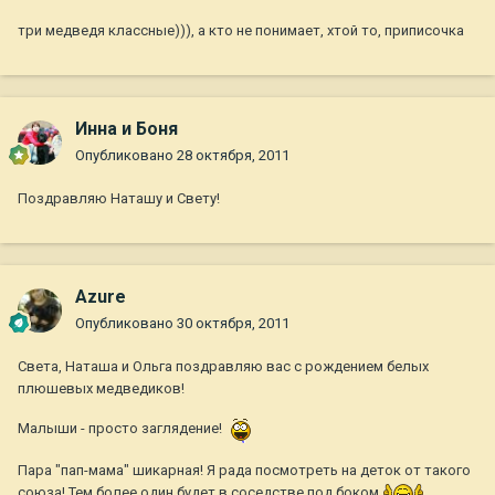
три медведя классные))), а кто не понимает, хтой то, приписочка
Инна и Боня
Опубликовано
28 октября, 2011
Поздравляю Наташу и Свету!
Azure
Опубликовано
30 октября, 2011
Света, Наташа и Ольга поздравляю вас с рождением белых
плюшевых медведиков!
Малыши - просто заглядение!
Пара "пап-мама" шикарная! Я рада посмотреть на деток от такого
союза! Тем более один будет в соседстве под боком