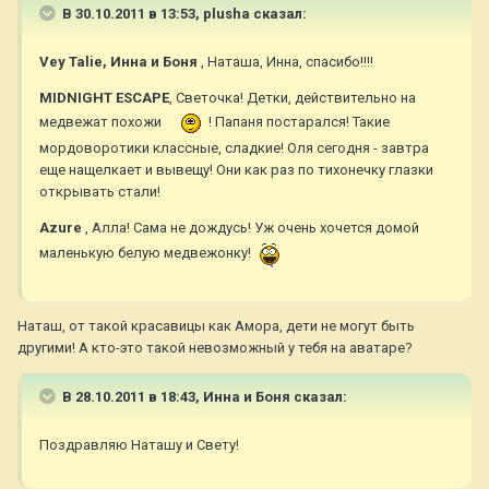
В 30.10.2011 в 13:53, plusha сказал:
Vey Talie, Инна и Боня
, Наташа, Инна, спасибо!!!!
MIDNIGHT ESCAPE
, Светочка! Детки, действительно на
медвежат похожи
! Папаня постарался! Такие
мордоворотики классные, сладкие! Оля сегодня - завтра
еще нащелкает и вывещу! Они как раз по тихонечку глазки
открывать стали!
Azure
, Алла! Сама не дождусь! Уж очень хочется домой
маленькую белую медвежонку!
Наташ, от такой красавицы как Амора, дети не могут быть
другими! А кто-это такой невозможный у тебя на аватаре?
В 28.10.2011 в 18:43, Инна и Боня сказал:
Поздравляю Наташу и Свету!