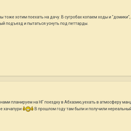
мы тоже хотим поехать на дачу. В сугробах копаем ходы и "домики", 
ый подъезд и пытаться уснуть под петтарды.
нами планируем на НГ поездку в Абхазию,уехать в атмосферу ма
ие хачапури
В прошлом году там были и получили нереальн