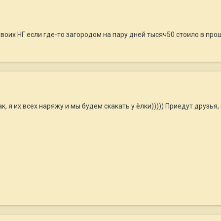
двоих НГ если где-то загородом на пару дней тысяч50 стоило в про
ак, я их всех наряжу и мы будем скакать у ёлки))))) Приедут друзь