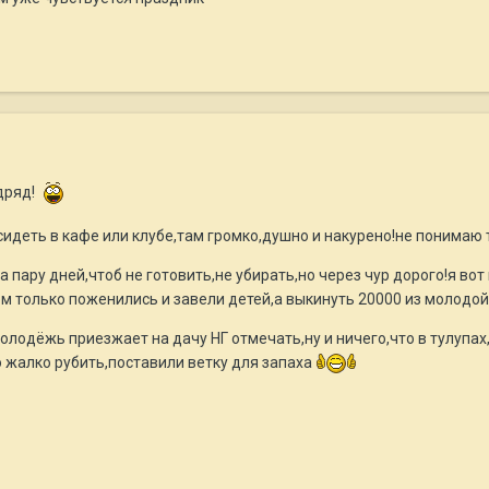
дряд!
 сидеть в кафе или клубе,там громко,душно и накурено!не понимаю 
на пару дней,чтоб не готовить,не убирать,но через чур дорого!я в
ом только поженились и завели детей,а выкинуть 20000 из молодой
олодёжь приезжает на дачу НГ отмечать,ну и ничего,что в тулупах,
о жалко рубить,поставили ветку для запаха