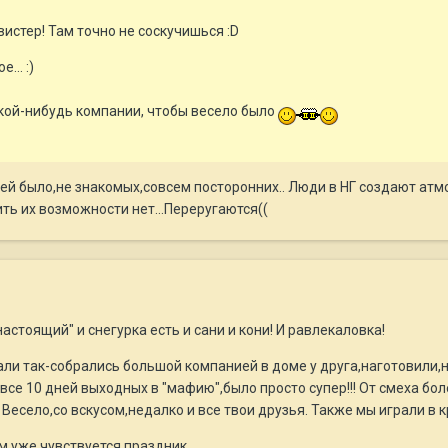
вистер! Там точно не соскучишься :D
... :)
акой-нибудь компании, чтобы весело было
й было,не знакомых,совсем посторонних.. Люди в НГ создают атмо
ть их возможности нет...Переругаются((
астоящий" и снегурка есть и сани и кони! И равлекаловка!
ли так-собрались большой компанией в доме у друга,наготовили,
все 10 дней выходных в "мафию",было просто супер!!! От смеха бол
 Весело,со вскусом,недалко и все твои друзья. Также мы играли в 
ам уже чувствуется праздник