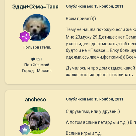
Эдди+Сёма=Таня
Опубликовано
15 ноября, 2011
Всем привет)))
Тему не нашла похожую,если же ко
Мне 23,мужу 29.Детишек нет.Семан
у кого идеи где отмечать,чтоб ве
Пользователи.
будто и не НГ вовсе.... Ёлку бол
идеями,ссылками,фотками))) Все
521
Пол:
Женский
Думалось и про дом отдыха какой 
Город:
г.Москва
жалко столько денег отваливать.. 
ancheso
Опубликовано
15 ноября, 2011
С друзьями, или у друзей ;)
А потом всякие петарды и т.д :) В
Всякие игры и т.д.