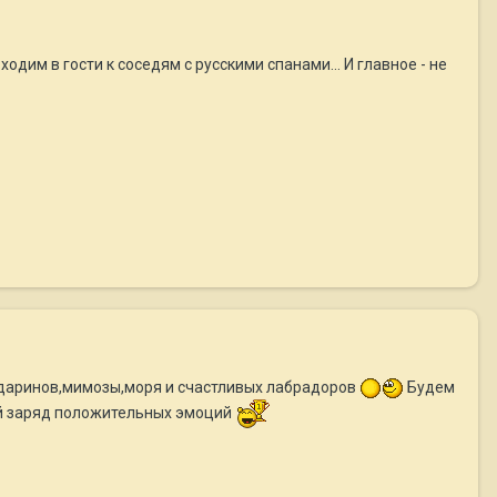
ходим в гости к соседям с русскими спанами... И главное - не
ндаринов,мимозы,моря и счастливых лабрадоров
Будем
ый заряд положительных эмоций