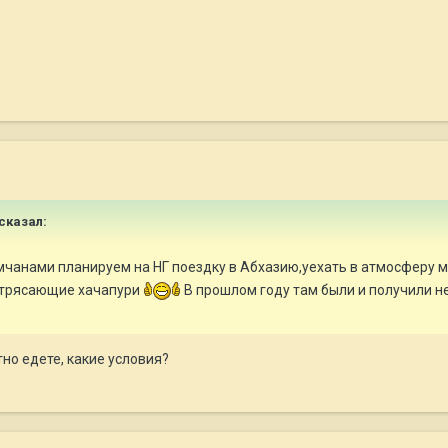
 сказал:
чанами планируем на НГ поездку в Абхазию,уехать в атмосферу 
потрясающие хачапури
В прошлом году там были и получили 
тно едете, какие условия?