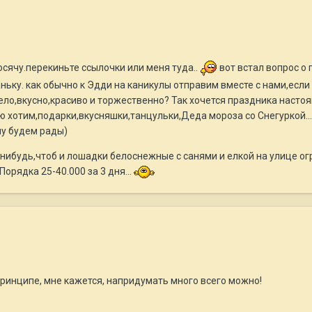
сячу.перекиньте ссылочки или меня туда..
вот встал вопрос о
ьку. как обычно к Эдди на каникулы отправим вместе с нами,если
село,вкусно,красиво и торжественно? Так хочется праздника настоя
ьшую хотим,подарки,вкусняшки,танцульки,Деда мороза со Снегуркой
му будем рады)
нибудь,чтоб и лошадки белоснежные с санями и елкой на улице огр
Порядка 25-40.000 за 3 дня...
 принципе, мне кажется, напридумать много всего можно!