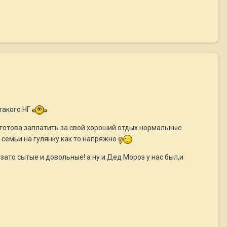
такого НГ
от готова заплатить за свой хороший отдых нормальные
 семьи на гулянку как то напряжно
зато сытые и довольные! а ну и Дед Мороз у нас был,и