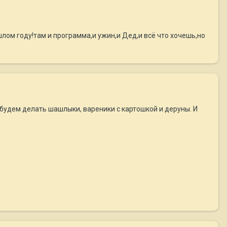
шлом году!там и программа,и ужин,и Дед,и всё что хочешь,но
я, будем делать шашлыки, вареники с картошкой и деруны. И