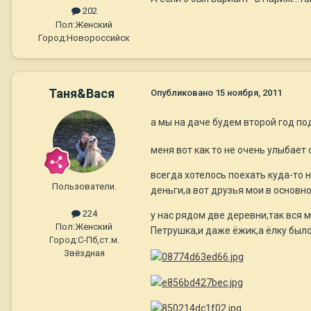
202
Пол:
Женский
Город:
Новороссийск
Таня&Вася
Опубликовано
15 ноября, 2011
а мы на даче будем второй год по
меня вот как то не очень улыбает
всегда хотелось поехать куда-то 
Пользователи.
деньги,а вот друзья мои в основн
224
у нас рядом две деревни,так вся м
Пол:
Женский
Петрушка,и даже ёжик,а ёлку был
Город:
C-Пб,ст.м.
Звёздная