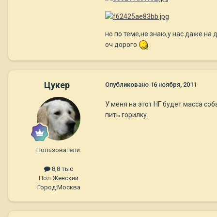
но по теме,не знаю,у нас даже на 
оч дорого
Цукер
Опубликовано
16 ноября, 2011
У меня на этот НГ будет масса соб
пить горилку.
Пользователи.
8,8 тыс
Пол:
Женский
Город:
Москва