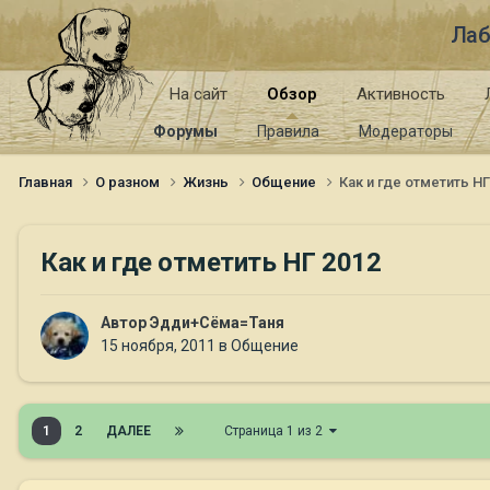
Лаб
На сайт
Обзор
Активность
Форумы
Правила
Модераторы
Главная
О разном
Жизнь
Общение
Как и где отметить НГ
Как и где отметить НГ 2012
Автор
Эдди+Сёма=Таня
15 ноября, 2011
в
Общение
1
2
ДАЛЕЕ
Страница 1 из 2