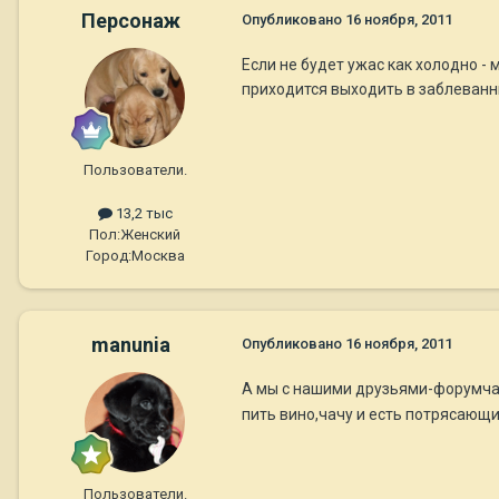
Персонаж
Опубликовано
16 ноября, 2011
Если не будет ужас как холодно - 
приходится выходить в заблеванн
Пользователи.
13,2 тыс
Пол:
Женский
Город:
Москва
manunia
Опубликовано
16 ноября, 2011
А мы с нашими друзьями-форумча
пить вино,чачу и есть потрясающ
Пользователи.