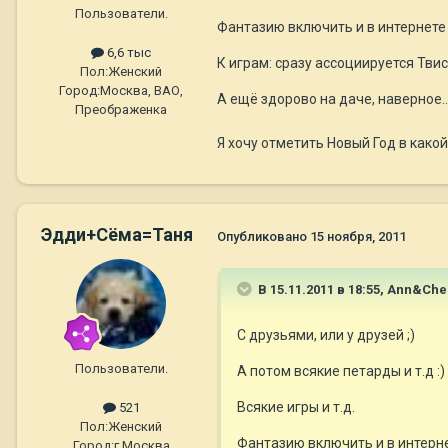
Пользователи.
Фантазию включить и в интернете
6,6 тыс
К играм: сразу ассоциируется Твис
Пол:
Женский
Город:
Москва, ВАО,
А ещё здорово на даче, наверное...
Преображенка
Я хочу отметить Новый Год в како
Эдди+Сёма=Таня
Опубликовано
15 ноября, 2011
В 15.11.2011 в 18:55, Ann&Che
С друзьями, или у друзей ;)
Пользователи.
А потом всякие петарды и т.д :
Всякие игры и т.д.
521
Пол:
Женский
Фантазию включить и в интерн
Город:
г.Москва