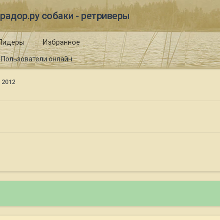
радор.ру собаки - ретриверы
Лидеры
Избранное
Пользователи онлайн
 2012