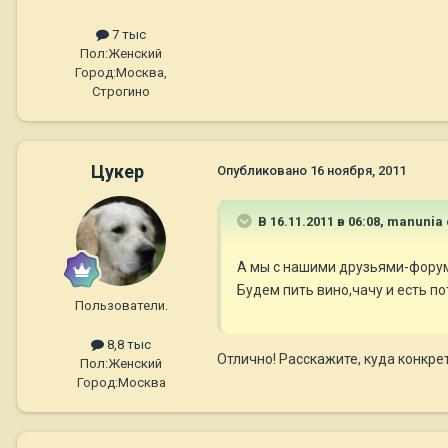
7 тыс
Пол:
Женский
Город:
Москва,
Строгино
Цукер
Опубликовано
16 ноября, 2011
В 16.11.2011 в 06:08, manunia
А мы с нашими друзьями-форум
Будем пить вино,чачу и есть 
Пользователи.
8,8 тыс
Отлично! Расскажите, куда конкре
Пол:
Женский
Город:
Москва