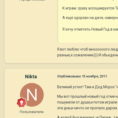
К играм: сразу ассоциируется Т
А ещё здорово на даче, наверное
Я хочу отметить Новый Год в к
Я вот люблю чтоб мноооооого люде
разные,к сожалению))) И обьедени
Nikta
Опубликовано
15 ноября, 2011
Великий устюг! Там и Дед Мороз "н
Мы вот прошлый новый год отмеча
пошумели от души,и потом играли 
эти дни,и ничто не пропало даром.
Пользователи.
А если б был вариант -в Париж...т