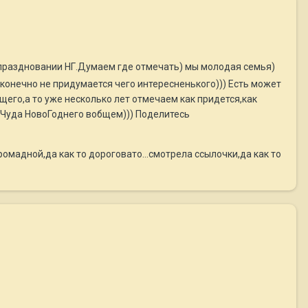
 праздновании НГ.Думаем где отмечать) мы молодая семья)
 конечно не придумается чего интересненького))) Есть может
щего,а то уже несколько лет отмечаем как придется,как
...Чуда НовоГоднего вобщем))) Поделитесь
омадной,да как то дороговато...смотрела ссылочки,да как то