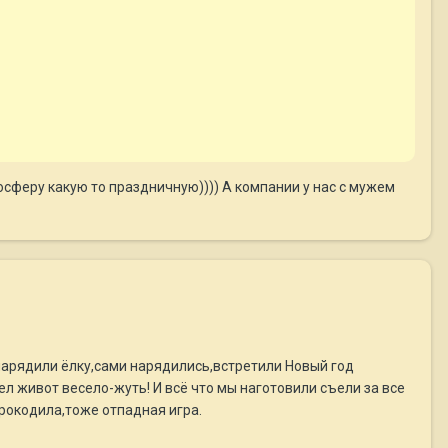
сферу какую то праздничную)))) А компании у нас с мужем
нарядили ёлку,сами нарядились,встретили Новый год
ел живот весело-жуть! И всё что мы наготовили съели за все
крокодила,тоже отпадная игра.