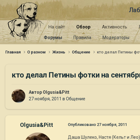
Лаб
На сайт
Обзор
Активность
Форумы
Правила
Модераторы
Главная
О разном
Жизнь
Общение
кто делал Петины фот
кто делал Петины фотки на сентябрь
Автор
Olgusia&Pitt
27 ноября, 2011
в
Общение
Olgusia&Pitt
Опубликовано
27 ноября, 2011
Даша Шулеко, Настя (Кельт и Лео)