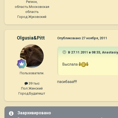
Регион,
область:
Московская
область
Город:
Жуковский
Olgusia&Pitt
Опубликовано
27 ноября, 2011
В 27.11.2011 в 08:33, Anastasi
Выслала
Пользователи.
пасибааа!!!!
39 тыс
Пол:
Женский
Город:
Будапешт
Заархивировано