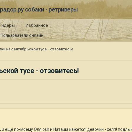
радор.ру собаки - ретриверы
Лидеры
Избранное
Пользователи онлайн
ки на сентябрьской тусе - отзовитесь!
ской тусе - отзовитесь!
, и еще по-моему Оля osh и Наташа кажется! девочки - хелп! под