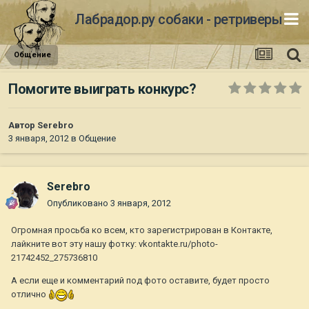
Лабрадор.ру собаки - ретриверы
Общение
Помогите выиграть конкурс?
Автор
Serebro
3 января, 2012
в
Общение
Serebro
Опубликовано
3 января, 2012
Огромная просьба ко всем, кто зарегистрирован в Контакте,
лайкните вот эту нашу фотку: vkontakte.ru/photo-
21742452_275736810
А если еще и комментарий под фото оставите, будет просто
отлично