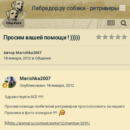
Лабрадор.ру собаки - ретриверы
Общение
Просим вашей помощи ! )))))
Автор
Marishka2007
18 января, 2012
в
Общение
Marishka2007
Опубликовано
18 января, 2012
Здравствуйте ВСЕ !!!!!!
Просим помощи любителей ретриверов проголосовать за нашего
Пухасика в фото конкурсе !!!!!
[b
]http://animal.ru/contest/winter12/member-3291/